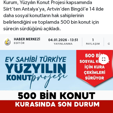
Kurum, Yüzyılın Konut Projesi kapsamında
Siirt’ten Antalya’ya, Artvin’den Bingöl’e 14 ilde
daha sosyal konutların hak sahiplerinin
belirlendiğini ve toplamda 500 bin konut için
sürecin sürdüğünü açıkladı.
HABER MERKEZI
04.01.2026 - 13:51
1
EDITÖR
YAYINLANMA
PAYLAŞIM
OK