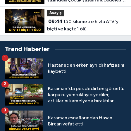
yaşındaki çocuk yaşam mücadelesi
veriyor
Asayiş
09:44
150 kilometre hızla ATV'yi
biçti ve kaçtı: 1 ölü
Trend Haberler
1
Hastaneden erken ayrıldı hafızasını
kaybetti
2
Karaman'da pes dedirten görüntü:
karpuzu yumruklayıp yediler,
artıklarını kamelyada bıraktılar
3
Karaman esnaflarından Hasan
Bircan vefat etti