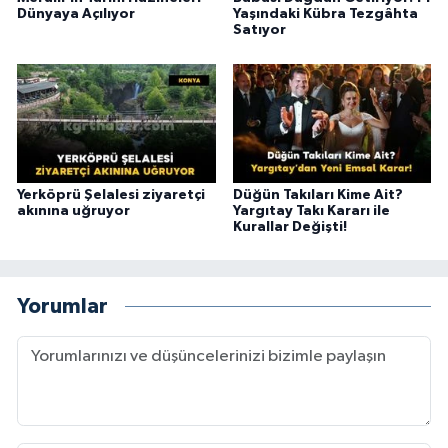
Dünyaya Açılıyor
Yaşındaki Kübra Tezgâhta
Satıyor
Yerköprü Şelalesi ziyaretçi
Düğün Takıları Kime Ait?
akınına uğruyor
Yargıtay Takı Kararı ile
Kurallar Değişti!
Yorumlar