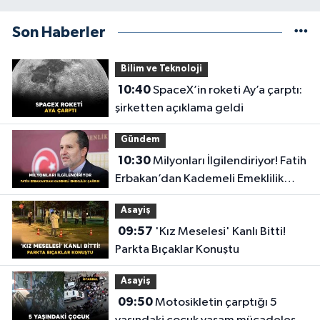
Son Haberler
Bilim ve Teknoloji
10:40
SpaceX’in roketi Ay’a çarptı:
şirketten açıklama geldi
Gündem
10:30
Milyonları İlgilendiriyor! Fatih
Erbakan’dan Kademeli Emeklilik
Çağrısı
Asayiş
09:57
'Kız Meselesi' Kanlı Bitti!
Parkta Bıçaklar Konuştu
Asayiş
09:50
Motosikletin çarptığı 5