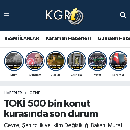
Karaman Haberleri
Gündem Haberleri
RESMİ İLANLAR
Karaman Haberleri
Gündem Habe
Güncel Haberler
Spor Haberleri
Bilim
Gündem
Asayiş
Ekonomi
Vefat
Karaman
Asayiş Haberleri
HABERLER
GENEL
Ulusal Haberler
TOKİ 500 bin konut
Vefat Edenler
kurasında son durum
Çevre, Şehircilik ve İklim Değişikliği Bakanı Murat