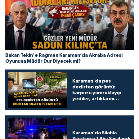
Bakan Tekin'e Rağmen Karaman’da Akraba Adresi
Oyununa Müdür Dur Diyecek mi?
Karaman'da pes
dedirten görüntü:
karpuzu yumruklayıp
yediler, artıklarını
kamelyada bıraktılar
Karaman’da Silahla
Yaralama: 1 Kişi Yaralandı