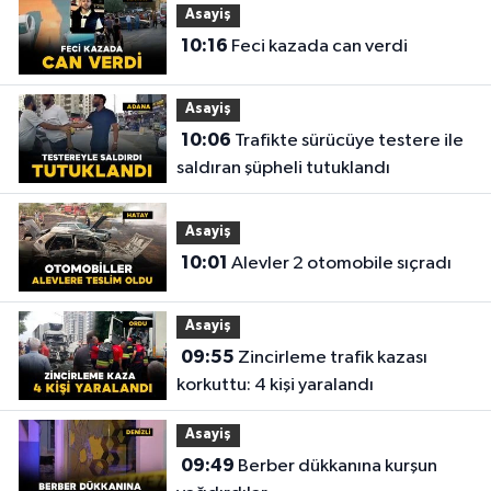
Asayiş
10:16
Feci kazada can verdi
Asayiş
10:06
Trafikte sürücüye testere ile
saldıran şüpheli tutuklandı
Asayiş
10:01
Alevler 2 otomobile sıçradı
Asayiş
09:55
Zincirleme trafik kazası
korkuttu: 4 kişi yaralandı
Asayiş
09:49
Berber dükkanına kurşun