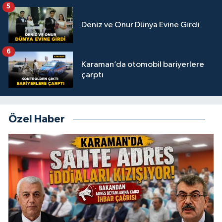
5
Deniz ve Onur Dünya Evine Girdi
6
Karaman’da otomobil bariyerlere
çarptı
Özel Haber