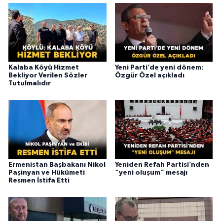
Kalaba Köyü Hizmet
Yeni Parti’de yeni dönem:
Bekliyor Verilen Sözler
Özgür Özel açıkladı
Tutulmalıdır
Ermenistan Başbakanı Nikol
Yeniden Refah Partisi’nden
Paşinyan ve Hükümeti
“yeni oluşum” mesajı
Resmen İstifa Etti