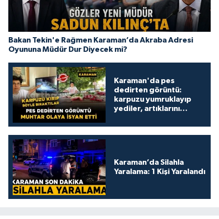
Bakan Tekin'e Rağmen Karaman’da Akraba Adresi
Oyununa Müdür Dur Diyecek mi?
Karaman'da pes
dedirten görüntü:
karpuzu yumruklayıp
yediler, artıklarını
kamelyada bıraktılar
Karaman’da Silahla
Yaralama: 1 Kişi Yaralandı