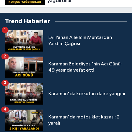
yağdırdılar
Trend Haberler
1
Evi Yanan Aile İçin Muhtardan
Yardım Çağrısı
2
Karaman Belediyesi'nin Acı Günü:
49 yaşında vefat etti
3
Karaman'da korkutan daire yangını
4
Karaman'da motosiklet kazası: 2
yaralı