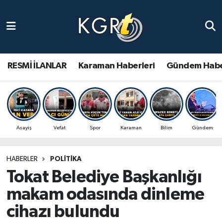
Karaman Haberleri
Gündem Haberleri
RESMİ İLANLAR
Karaman Haberleri
Gündem Habe
Güncel Haberler
Spor Haberleri
Asayiş
Vefat
Spor
Karaman
Bilim
Gündem
Asayiş Haberleri
HABERLER
POLITIKA
Ulusal Haberler
Tokat Belediye Başkanlığı
Vefat Edenler
makam odasında dinleme
cihazı bulundu