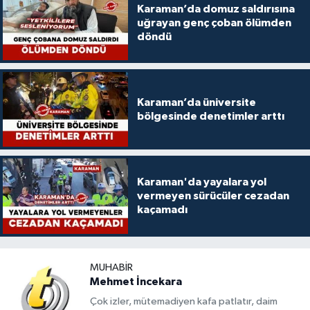
Karaman’da domuz saldırısına
uğrayan genç çoban ölümden
döndü
Karaman’da üniversite
bölgesinde denetimler arttı
Karaman'da yayalara yol
vermeyen sürücüler cezadan
kaçamadı
MUHABIR
Mehmet İncekara
Çok izler, mütemadiyen kafa patlatır, daim