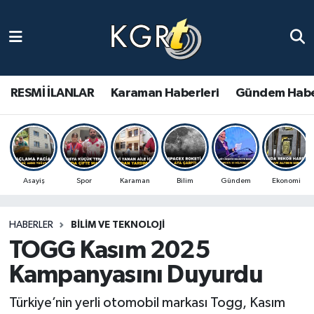
Karaman Haberleri
Gündem Haberleri
RESMİ İLANLAR
Karaman Haberleri
Gündem Habe
Güncel Haberler
Spor Haberleri
Asayiş
Spor
Karaman
Bilim
Gündem
Ekonomi
Asayiş Haberleri
HABERLER
BILIM VE TEKNOLOJI
Ulusal Haberler
TOGG Kasım 2025
Vefat Edenler
Kampanyasını Duyurdu
Türkiye’nin yerli otomobil markası Togg, Kasım