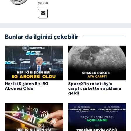
yazar.
Bunlar da ilginizi çekebilir
Her İki Kişiden Biri 5G
SpaceX’in roketi Ay’a
Abonesi Oldu
çarptı: şirketten açıklama
geldi