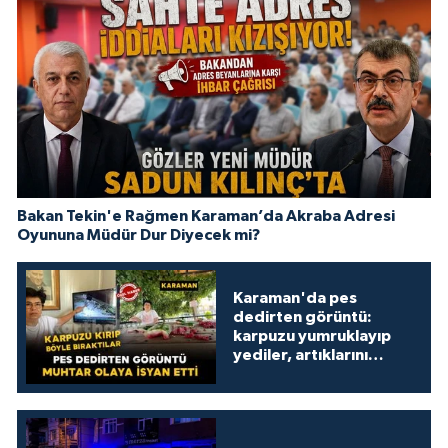
Bakan Tekin'e Rağmen Karaman’da Akraba Adresi
Oyununa Müdür Dur Diyecek mi?
Karaman'da pes
dedirten görüntü:
karpuzu yumruklayıp
yediler, artıklarını
kamelyada bıraktılar