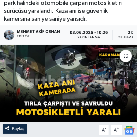
park halindeki otomobile çarpan motosikletin
sürücüsü yaralandı. Kaza anı ise güvenlik
kamersına saniye saniye yansıdı.
MEHMET AKIF ORHAN
03.06.2026 - 10:26
2 DK
EDITÖR
YAYINLANMA
OKUNMA S
Paylaş
-
+
A
A