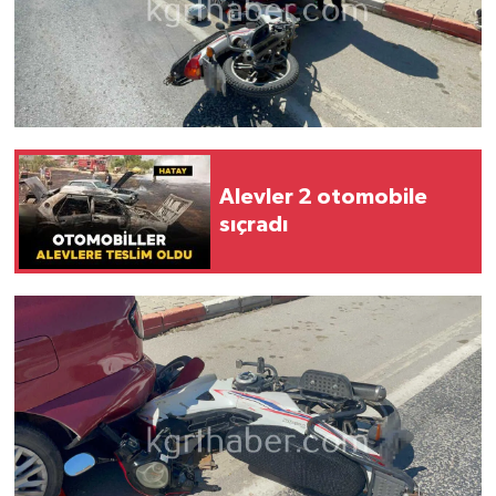
Alevler 2 otomobile
sıçradı