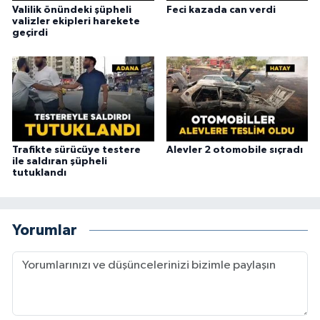
Valilik önündeki şüpheli
Feci kazada can verdi
valizler ekipleri harekete
geçirdi
Trafikte sürücüye testere
Alevler 2 otomobile sıçradı
ile saldıran şüpheli
tutuklandı
Yorumlar