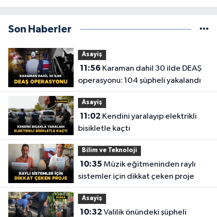
Son Haberler
Asayiş
11:56
Karaman dahil 30 ilde DEAŞ
operasyonu: 104 şüpheli yakalandı
Asayiş
11:02
Kendini yaralayıp elektrikli
bisikletle kaçtı
Bilim ve Teknoloji
10:35
Müzik eğitmeninden raylı
sistemler için dikkat çeken proje
Asayiş
10:32
Valilik önündeki şüpheli