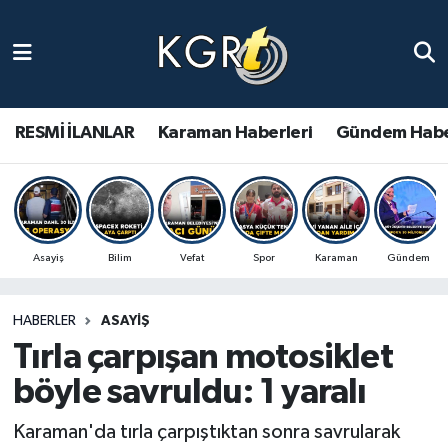
Karaman Haberleri
Gündem Haberleri
RESMİ İLANLAR
Karaman Haberleri
Gündem Habe
Güncel Haberler
Spor Haberleri
Asayiş
Bilim
Vefat
Spor
Karaman
Gündem
Asayiş Haberleri
HABERLER
ASAYIŞ
Ulusal Haberler
Tırla çarpışan motosiklet
Vefat Edenler
böyle savruldu: 1 yaralı
Karaman'da tırla çarpıştıktan sonra savrularak