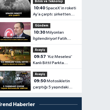
Bilim ve Teknoloji
Trabzonspor'a 30
10:40
SpaceX’in roketi
Milyonluk Destek!
Ay’a çarptı: şirketten
açıklama geldi
Gündem
10:30
Milyonları
İlgilendiriyor! Fatih
Erbakan’dan Kademeli
Asayiş
Emeklilik Çağrısı
09:57
'Kız Meselesi'
Kanlı Bitti! Parkta
Bıçaklar Konuştu
Asayiş
09:50
Motosikletin
çarptığı 5 yaşındaki
çocuk yaşam
mücadelesi veriyor
Trend Haberler