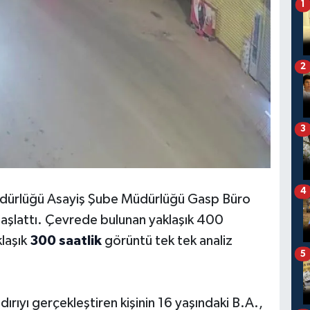
1
2
3
4
üdürlüğü Asayiş Şube Müdürlüğü Gasp Büro
 başlattı. Çevrede bulunan yaklaşık 400
laşık
300 saatlik
görüntü tek tek analiz
5
dırıyı gerçekleştiren kişinin 16 yaşındaki B.A.,