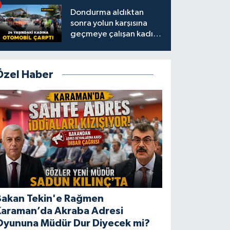
Dondurma aldıktan
sonra yolun karşısına
geçmeye çalışan kadına
otomobil çarptı
Özel Haber
Bakan Tekin'e Rağmen
Karaman’da Akraba Adresi
Oyununa Müdür Dur Diyecek mi?