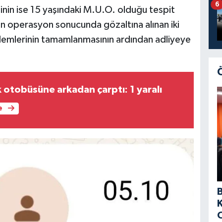
6
şinin ise 15 yaşındaki M.U.O. olduğu tespit
len operasyon sonucunda gözaltına alınan iki
şlemlerinin tamamlanmasının ardından adliyeye
 otobüsüne arkadan çarptı: 1 yaralı
e