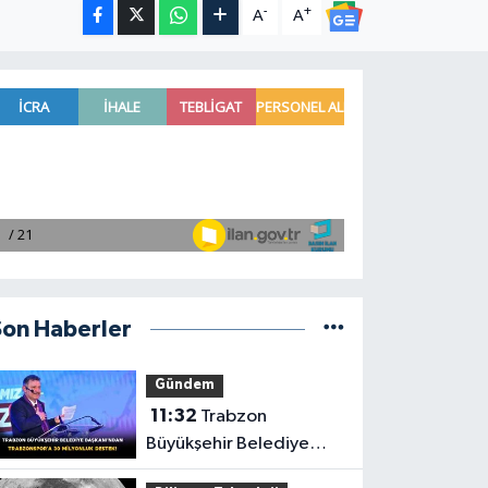
-
+
A
A
Son Haberler
Gündem
11:32
Trabzon
Büyükşehir Belediye
Başkanı'ndan