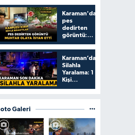
Karaman'da
pes
dedirten
görüntü:
karpuzu
yumruklayıp
yediler,
Karaman’da
artıklarını
Silahla
kamelyada
Yaralama: 1
bıraktılar
Kişi
Yaralandı
Foto Galeri