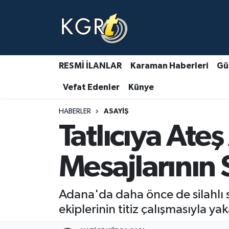
Karaman Haberleri
Gündem Haberleri
RESMİ İLANLAR
Karaman Haberleri
Gü
Vefat Edenler
Künye
Güncel Haberler
HABERLER
ASAYIŞ
Spor Haberleri
Tatlıcıya Ate
Asayiş Haberleri
Mesajlarının 
Ulusal Haberler
Adana'da daha önce de silahlı sal
Vefat Edenler
ekiplerinin titiz çalışmasıyla ya