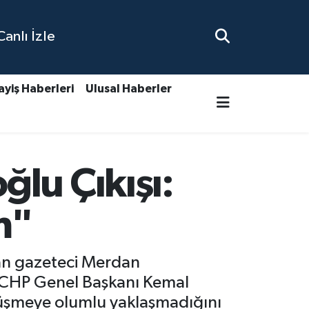
nlı İzle
ayiş Haberleri
Ulusal Haberler
lu Çıkışı:
m"
dan gazeteci Merdan
 CHP Genel Başkanı Kemal
örüşmeye olumlu yaklaşmadığını