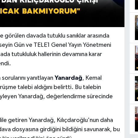
 görülen davada tutuklu sanıklar arasında
seyin Gün ve TELE1 Genel Yayın Yönetmeni
da tutukluluk hallerinin devamına karar
endi.
sorularını yanıtlayan
Yanardağ
, Kemal
üşme talebi aldığını belirtti. Bu talebin
i söyleyen Yanardağ, değerlendirme sürecinde
le getiren Yanardağ, Kılıçdaroğlu'nun daha
ava dosyasına girdiğini bildiğini savunarak, bu