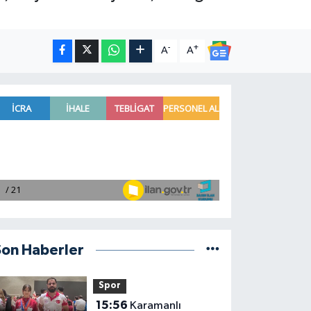
-
+
A
A
Son Haberler
Spor
15:56
Karamanlı