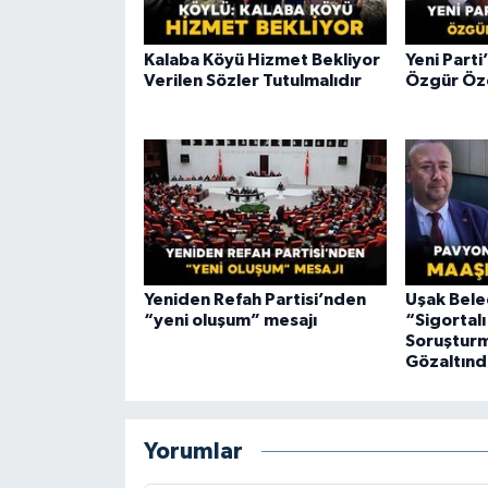
Kalaba Köyü Hizmet Bekliyor
Yeni Part
Verilen Sözler Tutulmalıdır
Özgür Öze
Yeniden Refah Partisi’nden
Uşak Bele
“yeni oluşum” mesajı
“Sigortal
Soruşturm
Gözaltınd
Yorumlar