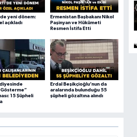
i’de yeni dönem:
Ermenistan Başbakanı Nikol
l açıkladı
Paşinyan ve Hükümeti
Resmen İstifa Etti
diyesinde
Erdal Beşikçioğlu’nun da
ı Gösterme”
aralarında bulunduğu 55
ası: 15 Şüpheli
şüpheli gözaltına alındı
a