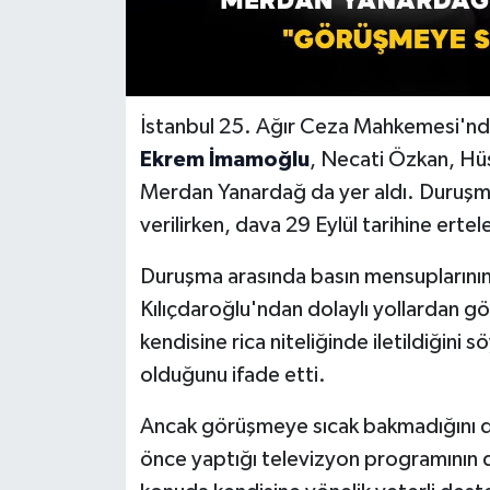
İstanbul 25. Ağır Ceza Mahkemesi'nde
Ekrem İmamoğlu
, Necati Özkan, Hü
Merdan Yanardağ da yer aldı. Duruşma
verilirken, dava 29 Eylül tarihine ertel
Duruşma arasında basın mensuplarının 
Kılıçdaroğlu'ndan dolaylı yollardan gör
kendisine rica niteliğinde iletildiğin
olduğunu ifade etti.
Ancak görüşmeye sıcak bakmadığını di
önce yaptığı televizyon programının d