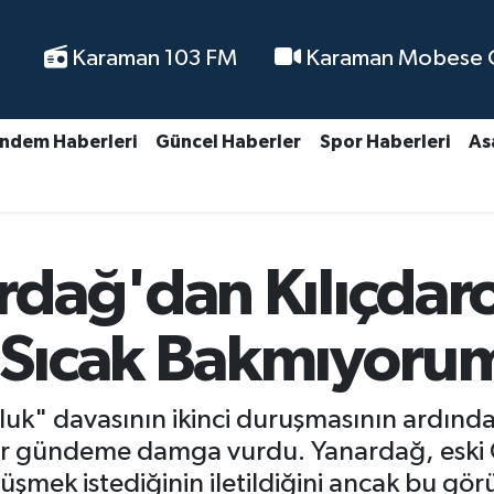
Karaman 103 FM
Karaman Mobese Ca
ndem Haberleri
Güncel Haberler
Spor Haberleri
As
dağ'dan Kılıçdaroğ
Sıcak Bakmıyoru
usluk" davasının ikinci duruşmasının ardın
lar gündeme damga vurdu. Yanardağ, eski
rüşmek istediğinin iletildiğini ancak bu g