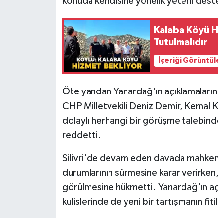
konuda kendisine yönelik yeterli dest
Kalaba Köyü H
Tutulmalıdır
İçeriği Görüntül
Öte yandan Yanardağ'ın açıklamaların
CHP Milletvekili Deniz Demir, Kemal K
dolaylı herhangi bir görüşme talebind
reddetti.
Silivri'de devam eden davada mahkeme
durumlarının sürmesine karar verirken,
görülmesine hükmetti. Yanardağ'ın açı
kulislerinde de yeni bir tartışmanın fitil