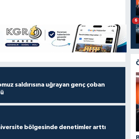
6
muz saldırısına uğrayan genç çoban
dü
versite bölgesinde denetimler arttı