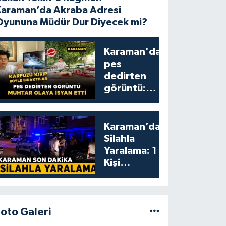
Karaman’da Akraba Adresi
Oyununa Müdür Dur Diyecek mi?
Karaman'da
pes
dedirten
görüntü:
karpuzu
yumruklayıp
yediler,
Karaman’da
artıklarını
Silahla
kamelyada
Yaralama: 1
bıraktılar
Kişi
Yaralandı
Foto Galeri