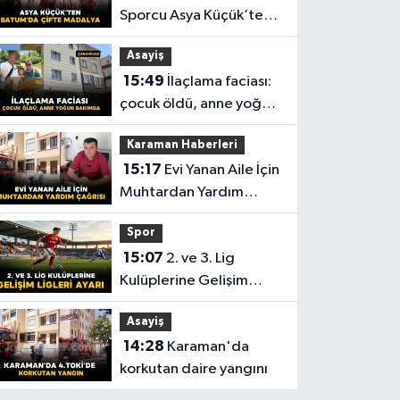
Sporcu Asya Küçük’ten
Batum’da Çifte Madalya
Asayiş
15:49
İlaçlama faciası:
çocuk öldü, anne yoğun
bakımda
Karaman Haberleri
15:17
Evi Yanan Aile İçin
Muhtardan Yardım
Çağrısı
Spor
15:07
2. ve 3. Lig
Kulüplerine Gelişim
Ligleri Ayarı
Asayiş
14:28
Karaman'da
korkutan daire yangını