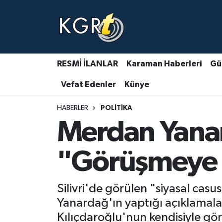
Karaman Haberleri
Gündem Haberleri
RESMİ İLANLAR
Karaman Haberleri
Gü
Vefat Edenler
Künye
Güncel Haberler
HABERLER
POLITIKA
Spor Haberleri
Merdan Yanar
Asayiş Haberleri
"Görüşmeye 
Ulusal Haberler
Silivri'de görülen "siyasal cas
Vefat Edenler
Yanardağ'ın yaptığı açıklama
Kılıçdaroğlu'nun kendisiyle gö