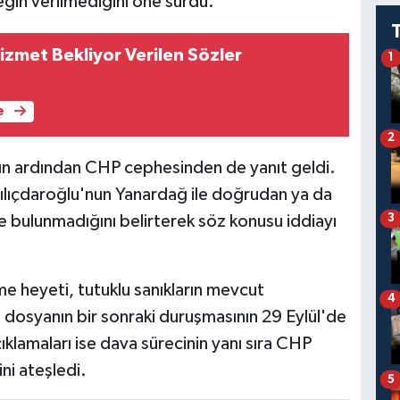
eğin verilmediğini öne sürdü.
izmet Bekliyor Verilen Sözler
1
e
2
ın ardından CHP cephesinden de yanıt geldi.
ılıçdaroğlu'nun Yanardağ ile doğrudan ya da
3
e bulunmadığını belirterek söz konusu iddiayı
 heyeti, tutuklu sanıkların mevcut
4
 dosyanın bir sonraki duruşmasının 29 Eylül'de
klamaları ise dava sürecinin yanı sıra CHP
ini ateşledi.
5