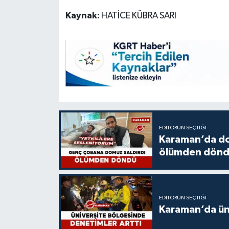
Kaynak:
HATİCE KÜBRA SARI
EDITÖRÜN SEÇTIĞI
Karaman’da do
ölümden dön
EDITÖRÜN SEÇTIĞI
Karaman’da üni