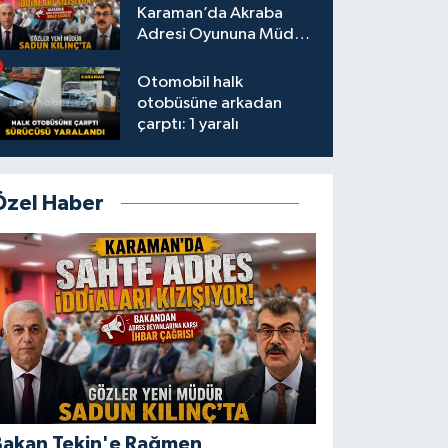
Karaman’da Akraba
Adresi Oyununa Müdür
Dur Diyecek mi?
Otomobil halk
otobüsüne arkadan
çarptı: 1 yaralı
Özel Haber
Bakan Tekin'e Rağmen