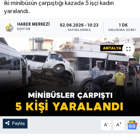
iki minibüsün çarpıştığı kazada 5 işçi kadın
yaralandı.
HABER MERKEZI
02.06.2026 - 10:23
1 DK
EDITÖR
YAYINLANMA
OKUNMA SÜRESI
Paylaş
-
+
A
A