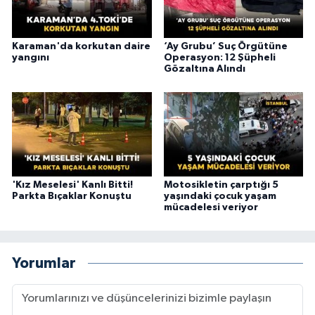
Karaman'da korkutan daire
‘Ay Grubu’ Suç Örgütüne
yangını
Operasyon: 12 Şüpheli
Gözaltına Alındı
'Kız Meselesi' Kanlı Bitti!
Motosikletin çarptığı 5
Parkta Bıçaklar Konuştu
yaşındaki çocuk yaşam
mücadelesi veriyor
Yorumlar