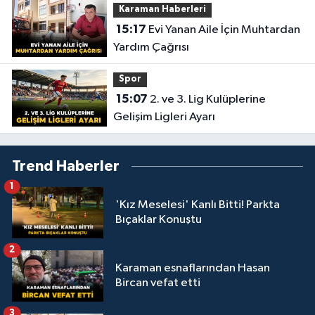
Karaman Haberleri
15:17
Evi Yanan Aile İçin Muhtardan
Yardım Çağrısı
Spor
15:07
2. ve 3. Lig Kulüplerine
Gelişim Ligleri Ayarı
Trend Haberler
1
'Kız Meselesi' Kanlı Bitti! Parkta
Bıçaklar Konuştu
2
Karaman esnaflarından Hasan
Bircan vefat etti
3