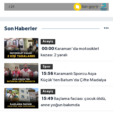
Son Haberler
Asayiş
00:00
Karaman'da motosiklet
kazası: 2 yaralı
Spor
15:56
Karamanlı Sporcu Asya
Küçük’ten Batum’da Çifte Madalya
Asayiş
15:49
İlaçlama faciası: çocuk öldü,
anne yoğun bakımda