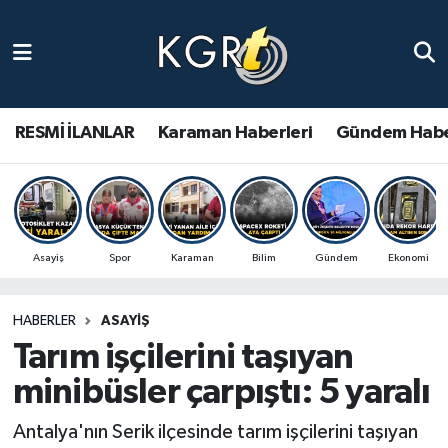
Karaman Haberleri
Gündem Haberleri
RESMİ İLANLAR
Karaman Haberleri
Gündem Habe
Güncel Haberler
Spor Haberleri
Asayiş
Spor
Karaman
Bilim
Gündem
Ekonomi
Asayiş Haberleri
HABERLER
ASAYIŞ
Ulusal Haberler
Tarım işçilerini taşıyan
Vefat Edenler
minibüsler çarpıştı: 5 yaralı
Antalya'nın Serik ilçesinde tarım işçilerini taşıyan