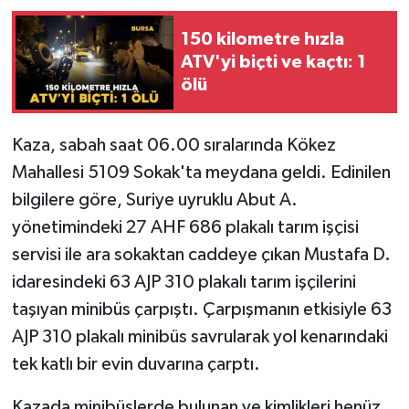
150 kilometre hızla
ATV'yi biçti ve kaçtı: 1
ölü
Kaza, sabah saat 06.00 sıralarında Kökez
Mahallesi 5109 Sokak'ta meydana geldi. Edinilen
bilgilere göre, Suriye uyruklu Abut A.
yönetimindeki 27 AHF 686 plakalı tarım işçisi
servisi ile ara sokaktan caddeye çıkan Mustafa D.
idaresindeki 63 AJP 310 plakalı tarım işçilerini
taşıyan minibüs çarpıştı. Çarpışmanın etkisiyle 63
AJP 310 plakalı minibüs savrularak yol kenarındaki
tek katlı bir evin duvarına çarptı.
Kazada minibüslerde bulunan ve kimlikleri henüz