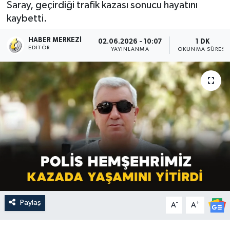
Saray, geçirdiği trafik kazası sonucu hayatını
kaybetti.
HABER MERKEZI
02.06.2026 - 10:07
1 DK
EDITÖR
YAYINLANMA
OKUNMA SÜRESI
Paylaş
-
+
A
A