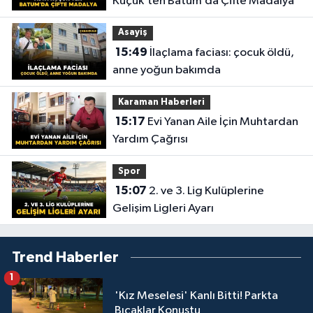
Küçük’ten Batum’da Çifte Madalya
Asayiş
15:49
İlaçlama faciası: çocuk öldü,
anne yoğun bakımda
Karaman Haberleri
15:17
Evi Yanan Aile İçin Muhtardan
Yardım Çağrısı
Spor
15:07
2. ve 3. Lig Kulüplerine
Gelişim Ligleri Ayarı
Trend Haberler
1
'Kız Meselesi' Kanlı Bitti! Parkta
Bıçaklar Konuştu