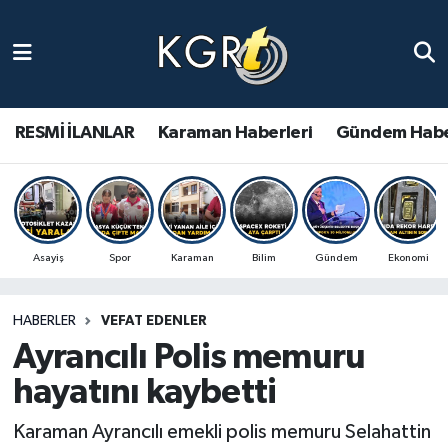
Karaman Haberleri
Gündem Haberleri
RESMİ İLANLAR
Karaman Haberleri
Gündem Habe
Güncel Haberler
Spor Haberleri
Asayiş
Spor
Karaman
Bilim
Gündem
Ekonomi
Asayiş Haberleri
HABERLER
VEFAT EDENLER
Ulusal Haberler
Ayrancılı Polis memuru
Vefat Edenler
hayatını kaybetti
Karaman Ayrancılı emekli polis memuru Selahattin