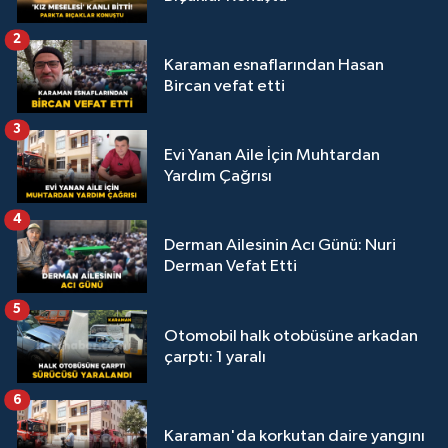
2
Karaman esnaflarından Hasan
Bircan vefat etti
3
Evi Yanan Aile İçin Muhtardan
Yardım Çağrısı
4
Derman Ailesinin Acı Günü: Nuri
Derman Vefat Etti
5
Otomobil halk otobüsüne arkadan
çarptı: 1 yaralı
6
Karaman'da korkutan daire yangını