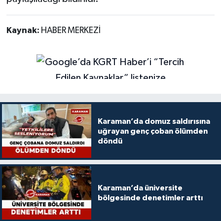
Kaynak:
HABER MERKEZİ
Karaman’da domuz saldırısına
uğrayan genç çoban ölümden
döndü
Karaman’da üniversite
bölgesinde denetimler arttı