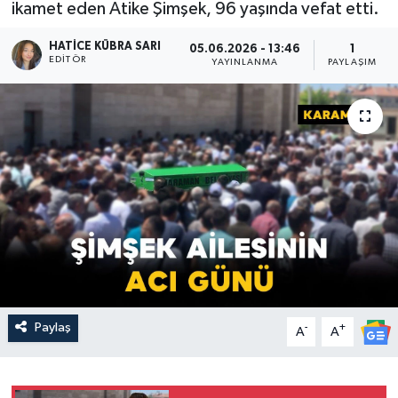
ikamet eden Atike Şimşek, 96 yaşında vefat etti.
HATICE KÜBRA SARI
05.06.2026 - 13:46
1
EDITÖR
YAYINLANMA
PAYLAŞIM
Paylaş
-
+
A
A