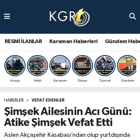
Karaman Haberleri
Gündem Haberleri
RESMİ İLANLAR
Karaman Haberleri
Gündem Habe
Güncel Haberler
Spor Haberleri
Asayiş
Vefat
Karaman
Dünya
Güncel
Gündem
Asayiş Haberleri
HABERLER
VEFAT EDENLER
Ulusal Haberler
Şimşek Ailesinin Acı Günü:
Vefat Edenler
Atike Şimşek Vefat Etti
Aslen Akçaşehir Kasabası’ndan olup yurtdışında