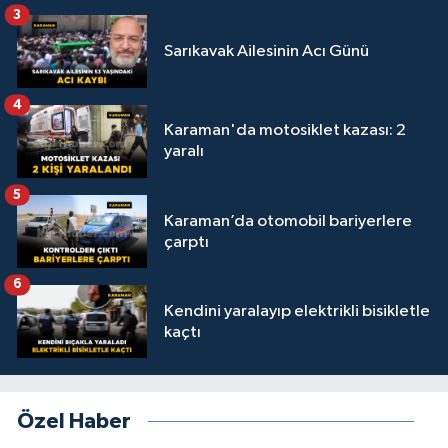
3
Sarıkavak Ailesinin Acı Günü
4
Karaman'da motosiklet kazası: 2
yaralı
5
Karaman’da otomobil bariyerlere
çarptı
6
Kendini yaralayıp elektrikli bisikletle
kaçtı
Özel Haber