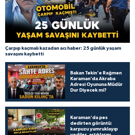
Çarpıp kaçmalı kazadan acı haber: 25 günlük yaşam
savaşını kaybetti
Bakan Tekin'e Rağmen
Karaman’da Akraba
Adresi Oyununa Müdür
Dur Diyecek mi?
Karaman'da pes
dedirten görüntü:
karpuzu yumruklayıp
yediler, artıklarını