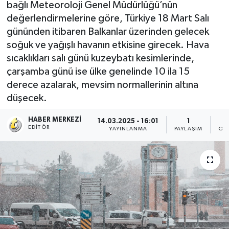
bağlı Meteoroloji Genel Müdürlüğü’nün
değerlendirmelerine göre, Türkiye 18 Mart Salı
gününden itibaren Balkanlar üzerinden gelecek
soğuk ve yağışlı havanın etkisine girecek. Hava
sıcaklıkları salı günü kuzeybatı kesimlerinde,
çarşamba günü ise ülke genelinde 10 ila 15
derece azalarak, mevsim normallerinin altına
düşecek.
HABER MERKEZI
14.03.2025 - 16:01
1
EDITÖR
YAYINLANMA
PAYLAŞIM
OK