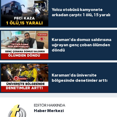
Yolcu otobüsü kamyonete
arkadan çarptı: 1 ölü, 15 yaralı
Karaman’da domuz saldırısına
uğrayan genç çoban ölümden
döndü
Karaman’da üniversite
bölgesinde denetimler arttı
EDITÖR HAKKINDA
Haber Merkezi