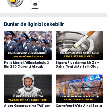
Bunlar da ilginizi çekebilir
Polis Meslek Yüksekokulu 3
Sigara Fiyatlarına Bir Zam
Bin 250 Öğrenci Alacak
Daha! Yeni Liste Belli Oldu
Alper Gezeravcı’ya YAŞ’tan
CarrefourSA’da Alkol Satışı