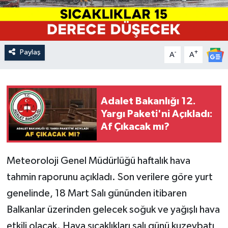
Paylaş
-
+
A
A
Adalet Bakanlığı 12.
Yargı Paketi'ni Açıkladı:
Af Çıkacak mı?
Meteoroloji Genel Müdürlüğü haftalık hava
tahmin raporunu açıkladı. Son verilere göre yurt
genelinde, 18 Mart Salı gününden itibaren
Balkanlar üzerinden gelecek soğuk ve yağışlı hava
etkili olacak. Hava sıcaklıkları salı günü kuzeybatı