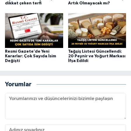
dikkat çeken terfi
Artık Olmayacak mı?
Resmi Gazete’de Yeni
Tağşiş Listesi Güncellendi:
Kararlar: Çok Sayıda İsim
20 Peynir ve Yoğurt Markası
Değişti
İfşa Edildi
Yorumlar