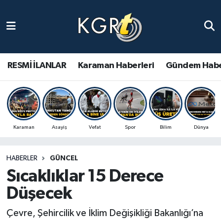
Karaman Haberleri
Gündem Haberleri
RESMİ İLANLAR
Karaman Haberleri
Gündem Habe
Güncel Haberler
Spor Haberleri
Karaman
Asayiş
Vefat
Spor
Bilim
Dünya
Asayiş Haberleri
HABERLER
GÜNCEL
Ulusal Haberler
Sıcaklıklar 15 Derece
Vefat Edenler
Düşecek
Çevre, Şehircilik ve İklim Değişikliği Bakanlığı’na