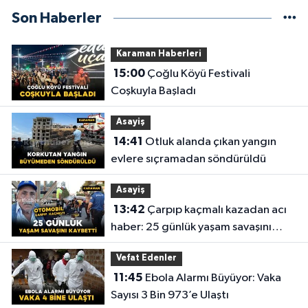
Son Haberler
Karaman Haberleri
15:00
Çoğlu Köyü Festivali
Coşkuyla Başladı
Asayiş
14:41
Otluk alanda çıkan yangın
evlere sıçramadan söndürüldü
Asayiş
13:42
Çarpıp kaçmalı kazadan acı
haber: 25 günlük yaşam savaşını
kaybetti
Vefat Edenler
11:45
Ebola Alarmı Büyüyor: Vaka
Sayısı 3 Bin 973’e Ulaştı