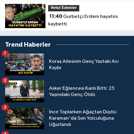
Vefat Edenler
11:40
Gurbetçi Erdem hayatını
kaybetti
Trend Haberler
1
Koraş Ailesinin Genç Yaştaki Acı
Kaybı
2
Asker Eğlencesi Kanlı Bitti: 25
Yaşındaki Genç Öldü
3
İncir Toplarken Ağaçtan Düştü:
Karaman'da Son Yolculuğuna
Uğurlandı