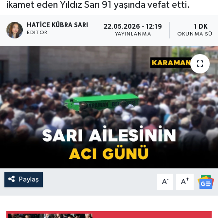
ikamet eden Yıldız Sarı 91 yaşında vefat etti.
HATICE KÜBRA SARI
22.05.2026 - 12:19
1 DK
EDITÖR
YAYINLANMA
OKUNMA SÜRE
Paylaş
-
+
A
A