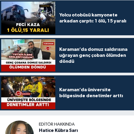
Yolcu otobüsü kamyonete
arkadan çarptı: 1 ölü, 15 yaralı
Karaman’da domuz saldırısına
uğrayan genç çoban ölümden
döndü
Karaman’da üniversite
bölgesinde denetimler arttı
EDITÖR HAKKINDA
Hatice Kübra Sarı