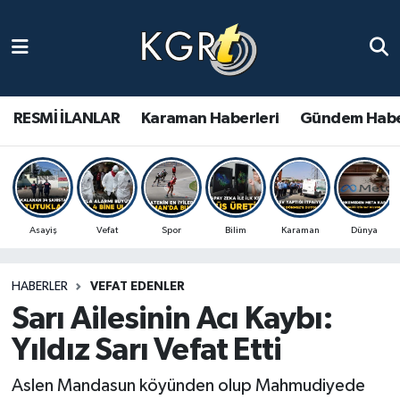
Karaman Haberleri
Gündem Haberleri
RESMİ İLANLAR
Karaman Haberleri
Gündem Habe
Güncel Haberler
Spor Haberleri
Asayiş
Vefat
Spor
Bilim
Karaman
Dünya
Asayiş Haberleri
HABERLER
VEFAT EDENLER
Ulusal Haberler
Sarı Ailesinin Acı Kaybı:
Vefat Edenler
Yıldız Sarı Vefat Etti
Aslen Mandasun köyünden olup Mahmudiyede