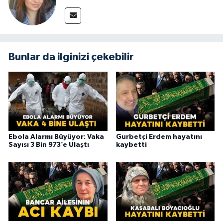
Bunlar da ilginizi çekebilir
Ebola Alarmı Büyüyor: Vaka
Gurbetçi Erdem hayatını
Sayısı 3 Bin 973’e Ulaştı
kaybetti