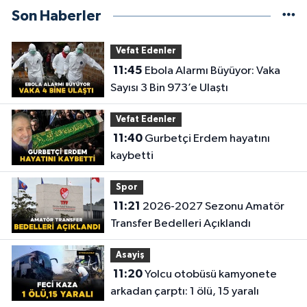
Son Haberler
Vefat Edenler
11:45
Ebola Alarmı Büyüyor: Vaka
Sayısı 3 Bin 973’e Ulaştı
Vefat Edenler
11:40
Gurbetçi Erdem hayatını
kaybetti
Spor
11:21
2026-2027 Sezonu Amatör
Transfer Bedelleri Açıklandı
Asayiş
11:20
Yolcu otobüsü kamyonete
arkadan çarptı: 1 ölü, 15 yaralı