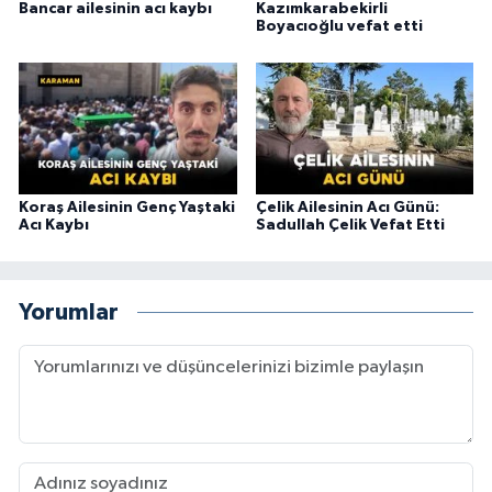
Bancar ailesinin acı kaybı
Kazımkarabekirli
Boyacıoğlu vefat etti
Koraş Ailesinin Genç Yaştaki
Çelik Ailesinin Acı Günü:
Acı Kaybı
Sadullah Çelik Vefat Etti
Yorumlar