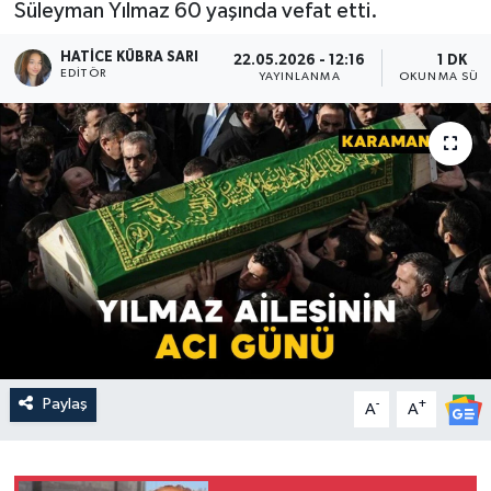
Süleyman Yılmaz 60 yaşında vefat etti.
HATICE KÜBRA SARI
22.05.2026 - 12:16
1 DK
EDITÖR
YAYINLANMA
OKUNMA SÜRE
Paylaş
-
+
A
A