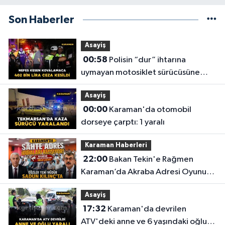
Son Haberler
Asayiş
00:58
Polisin “dur” ihtarına
uymayan motosiklet sürücüsüne
402 bin lira ceza kesildi
Asayiş
00:00
Karaman'da otomobil
dorseye çarptı: 1 yaralı
Karaman Haberleri
22:00
Bakan Tekin'e Rağmen
Karaman’da Akraba Adresi Oyununa
Müdür Dur Diyecek mi?
Asayiş
17:32
Karaman'da devrilen
ATV'deki anne ve 6 yaşındaki oğlu