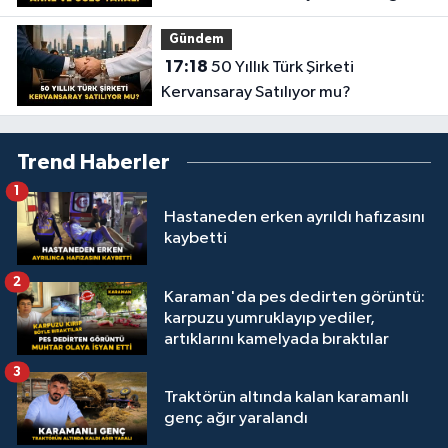
yaralandı
Gündem
17:18
50 Yıllık Türk Şirketi
Kervansaray Satılıyor mu?
Trend Haberler
1
Hastaneden erken ayrıldı hafızasını
kaybetti
2
Karaman'da pes dedirten görüntü:
karpuzu yumruklayıp yediler,
artıklarını kamelyada bıraktılar
3
Traktörün altında kalan karamanlı
genç ağır yaralandı