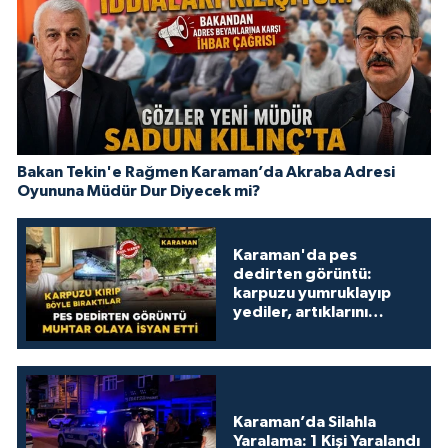
Bakan Tekin'e Rağmen Karaman’da Akraba Adresi
Oyununa Müdür Dur Diyecek mi?
Karaman'da pes
dedirten görüntü:
karpuzu yumruklayıp
yediler, artıklarını
kamelyada bıraktılar
Karaman’da Silahla
Yaralama: 1 Kişi Yaralandı