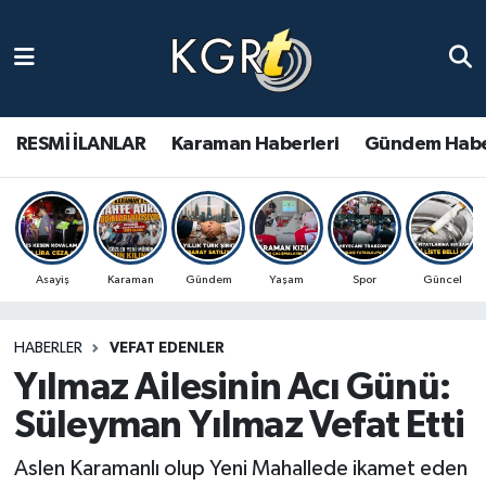
Karaman Haberleri
Gündem Haberleri
RESMİ İLANLAR
Karaman Haberleri
Gündem Habe
Güncel Haberler
Spor Haberleri
Asayiş
Karaman
Gündem
Yaşam
Spor
Güncel
Asayiş Haberleri
HABERLER
VEFAT EDENLER
Ulusal Haberler
Yılmaz Ailesinin Acı Günü:
Vefat Edenler
Süleyman Yılmaz Vefat Etti
Aslen Karamanlı olup Yeni Mahallede ikamet eden