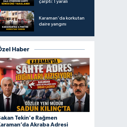
çarptı: 1 yaralı
Karaman'da korkutan
daire yangını
Özel Haber
Bakan Tekin'e Rağmen
Karaman’da Akraba Adresi