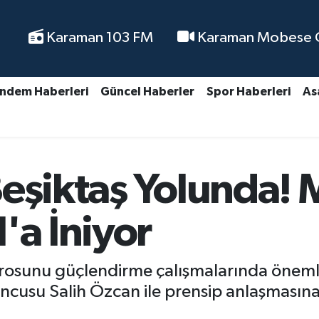
Karaman 103 FM
Karaman Mobese Ca
ndem Haberleri
Güncel Haberler
Spor Haberleri
As
eşiktaş Yolunda! Mi
'a İniyor
drosunu güçlendirme çalışmalarında önemli 
yuncusu Salih Özcan ile prensip anlaşmasın