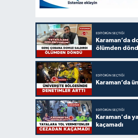
EDITÖRÜN SEÇTIĞI
Karaman’da do
ölümden dön
EDITÖRÜN SEÇTIĞI
Karaman’da üni
EDITÖRÜN SEÇTIĞI
Karaman'da ya
kaçamadı