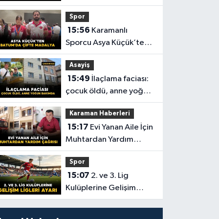
yaralı
Spor
15:56
Karamanlı
Sporcu Asya Küçük’ten
Batum’da Çifte Madalya
Asayiş
15:49
İlaçlama faciası:
çocuk öldü, anne yoğun
bakımda
Karaman Haberleri
15:17
Evi Yanan Aile İçin
Muhtardan Yardım
Çağrısı
Spor
15:07
2. ve 3. Lig
Kulüplerine Gelişim
Ligleri Ayarı