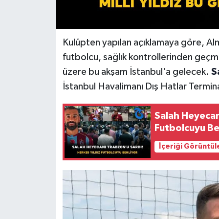
Kulüpten yapılan açıklamaya göre, Alm
futbolcu, sağlık kontrollerinden geç
üzere bu akşam İstanbul'a gelecek.
S
İstanbul Havalimanı Dış Hatlar Termina
Salah Heyecan
Futbolcuyu Be
İçeriği Görüntül