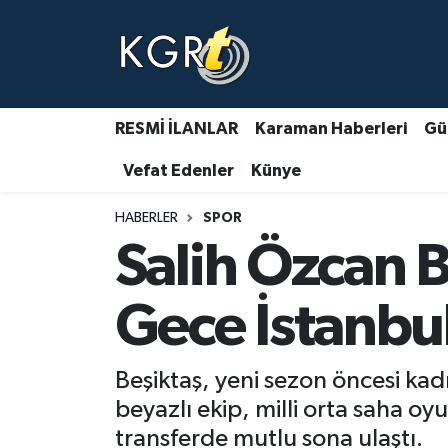
Karaman Haberleri
Gündem Haberleri
RESMİ İLANLAR
Karaman Haberleri
Gü
Vefat Edenler
Künye
Güncel Haberler
HABERLER
SPOR
Spor Haberleri
Salih Özcan B
Asayiş Haberleri
Gece İstanbul
Ulusal Haberler
Beşiktaş, yeni sezon öncesi ka
Vefat Edenler
beyazlı ekip, milli orta saha o
transferde mutlu sona ulaştı.