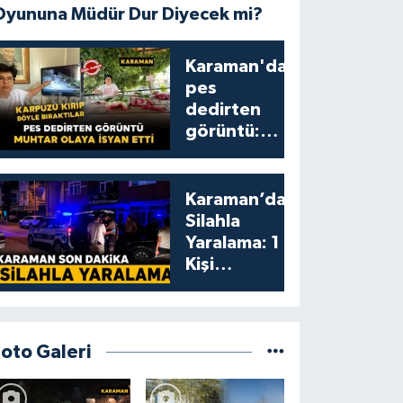
Oyununa Müdür Dur Diyecek mi?
Karaman'da
pes
dedirten
görüntü:
karpuzu
yumruklayıp
yediler,
Karaman’da
artıklarını
Silahla
kamelyada
Yaralama: 1
bıraktılar
Kişi
Yaralandı
Foto Galeri