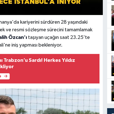
anya'da kariyerini sürdüren 28 yaşındaki
mek ve resmi sözleşme sürecini tamamlamak
alih Özcan'ı
taşıyan uçağın saat 23.25'te
li'ne iniş yapması bekleniyor.
ı Trabzon’u Sardı! Herkes Yıldız
kliyor
e