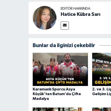
EDITÖR HAKKINDA
Hatice Kübra Sarı
Bunlar da ilginizi çekebilir
Karamanlı Sporcu Asya
2. ve 3. L
Küçük’ten Batum’da Çifte
Gelişim Li
Madalya