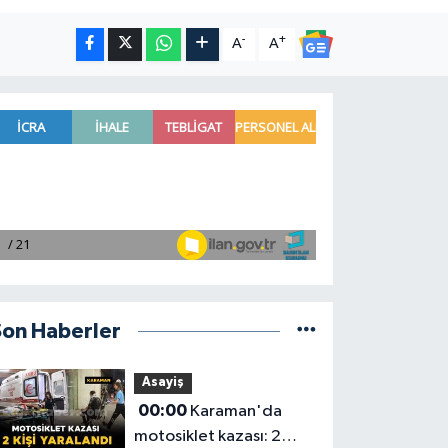
-
+
A
A
Son Haberler
Asayiş
00:00
Karaman'da
motosiklet kazası: 2