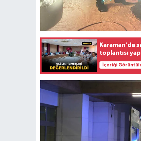
Karaman'da sa
toplantısı yap
İçeriği Görüntül