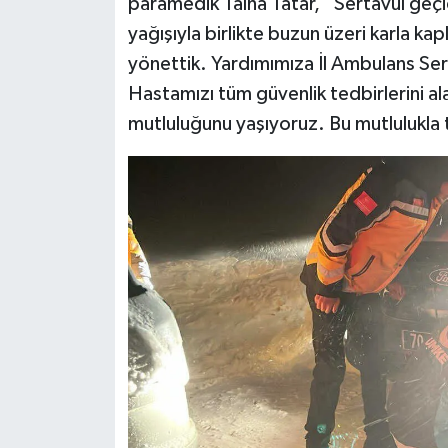
paramedik Talha Tatar, “Sertavul geçid
yağışıyla birlikte buzun üzeri karla kap
yönettik. Yardımımıza İl Ambulans Servis
Hastamızı tüm güvenlik tedbirlerini al
mutluluğunu yaşıyoruz. Bu mutlulukla