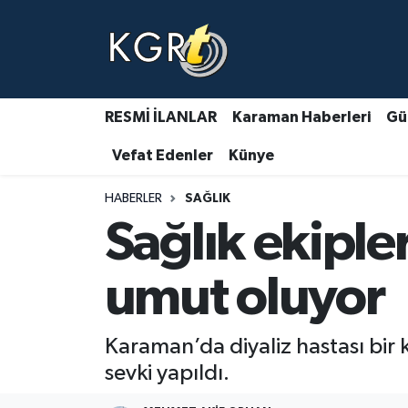
Karaman Haberleri
Gündem Haberleri
RESMİ İLANLAR
Karaman Haberleri
Gü
Vefat Edenler
Künye
Güncel Haberler
HABERLER
SAĞLIK
Spor Haberleri
Sağlık ekiple
Asayiş Haberleri
umut oluyor
Ulusal Haberler
Karaman’da diyaliz hastası bir 
Vefat Edenler
sevki yapıldı.