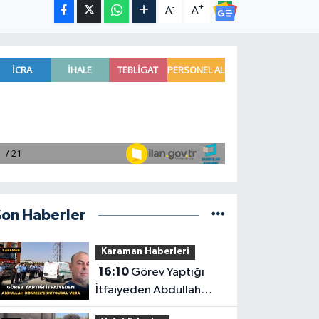
-
+
A
A
Son Haberler
Karaman Haberleri
16:10
Görev Yaptığı
İtfaiyeden Abdullah
Dönmez'e Duygusal