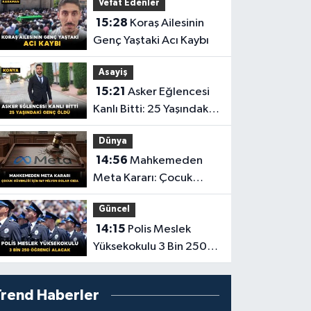
Vefat Edenler
Veda
15:28
Koraş Ailesinin
Genç Yaştaki Acı Kaybı
Asayiş
15:21
Asker Eğlencesi
Kanlı Bitti: 25 Yaşındaki
Genç Öldü
Dünya
14:56
Mahkemeden
Meta Kararı: Çocuk
Güvenliği İçin 567
Güncel
Milyon Dolar Ceza
14:15
Polis Meslek
Yüksekokulu 3 Bin 250
Öğrenci Alacak
Trend Haberler