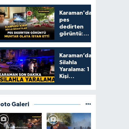
Karaman'da
pes
dedirten
görüntü:
karpuzu
yumruklayıp
yediler,
Karaman’da
artıklarını
Silahla
kamelyada
Yaralama: 1
bıraktılar
Kişi
Yaralandı
Foto Galeri