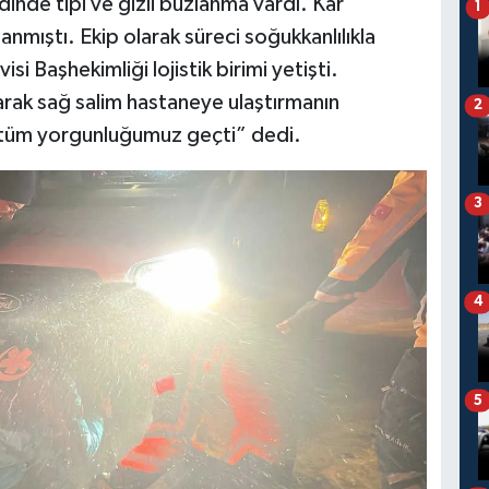
inde tipi ve gizli buzlanma vardı. Kar
1
lanmıştı. Ekip olarak süreci soğukkanlılıkla
i Başhekimliği lojistik birimi yetişti.
arak sağ salim hastaneye ulaştırmanın
2
 tüm yorgunluğumuz geçti” dedi.
3
4
5