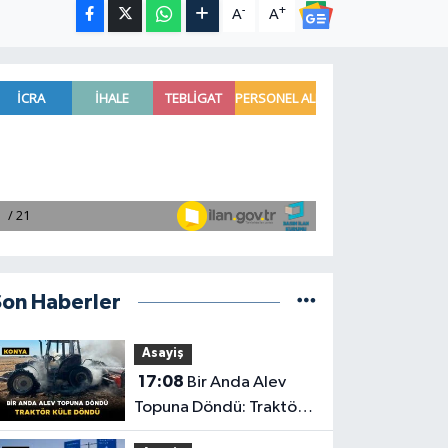
-
+
A
A
Son Haberler
Asayiş
17:08
Bir Anda Alev
Topuna Döndü: Traktör
Küle Döndü