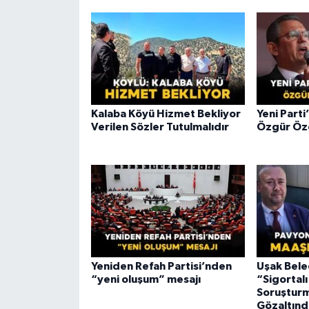
Kalaba Köyü Hizmet Bekliyor
Yeni Part
Verilen Sözler Tutulmalıdır
Özgür Öze
Yeniden Refah Partisi’nden
Uşak Bele
“yeni oluşum” mesajı
“Sigortal
Soruşturm
Gözaltınd