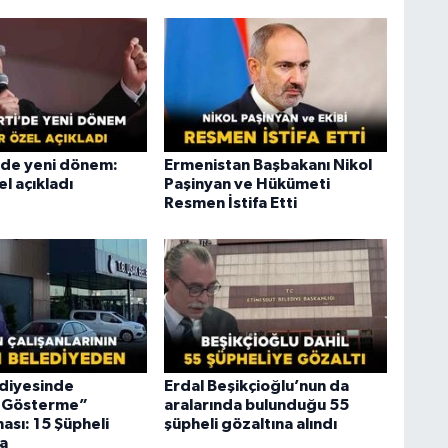
i’de yeni dönem:
Ermenistan Başbakanı Nikol
l açıkladı
Paşinyan ve Hükümeti
Resmen İstifa Etti
diyesinde
Erdal Beşikçioğlu’nun da
ı Gösterme”
aralarında bulunduğu 55
ası: 15 Şüpheli
şüpheli gözaltına alındı
a