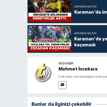
EDITÖRÜN SEÇTIĞI
Karaman’da üni
EDITÖRÜN SEÇTIĞI
Karaman'da ya
kaçamadı
MUHABIR
Mehmet İncekara
Çok izler, mütemadiyen kafa pat
Bunlar da ilginizi çekebilir