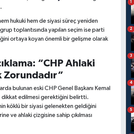
1
.
em hukuki hem de siyasi süreç yeniden
ı grup toplantısında yapılan seçim ise parti
2
ini ortaya koyan önemli bir gelişme olarak
3
çıklama: “CHP Ahlaki
k Zorundadır”
4
larda bulunan eski CHP Genel Başkanı Kemal
e dikkat edilmesi gerektiğini belirtti.
in köklü bir siyasi gelenekten geldiğini
5
ine ve ahlaki çizgisine sahip çıkılması