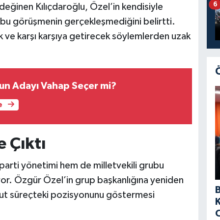
6
eğinen Kılıçdaroğlu, Özel’in kendisiyle
 bu görüşmenin gerçekleşmediğini belirtti.
cak ve karşı karşıya getirecek söylemlerden uzak
nun Adayı Vahap Seçer mi?
e
e Çıktı
arti yönetimi hem de milletvekili grubu
iyor. Özgür Özel’in grup başkanlığına yeniden
vcut süreçteki pozisyonunu göstermesi