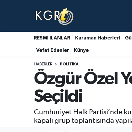
Karaman Haberleri
Gündem Haberleri
RESMİ İLANLAR
Karaman Haberleri
Gü
Vefat Edenler
Künye
Güncel Haberler
HABERLER
POLITIKA
Spor Haberleri
Özgür Özel Y
Asayiş Haberleri
Seçildi
Ulusal Haberler
Cumhuriyet Halk Partisi’nde ku
Vefat Edenler
kapalı grup toplantısında yap