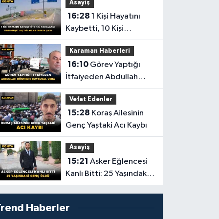
Asayiş
16:28
1 Kişi Hayatını
Kaybetti, 10 Kişi
Yaralandı! Tırın Dehşet
Karaman Haberleri
Saçtığı Anlar Ortaya
16:10
Görev Yaptığı
Çıktı
İtfaiyeden Abdullah
Dönmez'e Duygusal
Vefat Edenler
Veda
15:28
Koraş Ailesinin
Genç Yaştaki Acı Kaybı
Asayiş
15:21
Asker Eğlencesi
Kanlı Bitti: 25 Yaşındaki
Genç Öldü
Trend Haberler