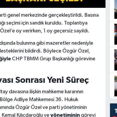
ti genel merkezinde gerçekleştirildi. Basına
ğı seçimi için sandık kuruldu. Toplantıya
Özel’e oy verirken, 1 oy geçersiz sayıldı.
 dışında bulunma gibi mazeretler nedeniyle
desteklerini bildirdi. Böylece Özgür Özel,
ğiyle
CHP TBMM Grup Başkanlığı görevine
ası Sonrası Yeni Süreç
tay davasına ilişkin mahkeme kararının
ra Bölge Adliye Mahkemesi 36. Hukuk
samında Özgür Özel ve parti yönetiminin
, Kemal Kılıçdaroğlu ve
yönetiminin
görevi