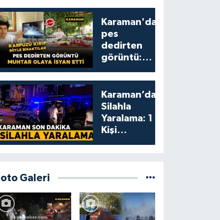
Karaman'da
pes
dedirten
görüntü:
karpuzu
yumruklayıp
yediler,
Karaman’da
artıklarını
Silahla
kamelyada
Yaralama: 1
bıraktılar
Kişi
Yaralandı
Foto Galeri