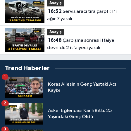
Asayiş
16:52
Servis aracı tıra çarptı: 1'i
ağır 7 yaralı
Asayiş
16:48
Çarpışma sonrası itfaiye
devrildi: 2 itfaiyeci yaralı
Trend Haberler
1
Koraş Ailesinin Genç Yaştaki Acı
Kaybı
2
Asker Eğlencesi Kanlı Bitti: 25
Yaşındaki Genç Öldü
3