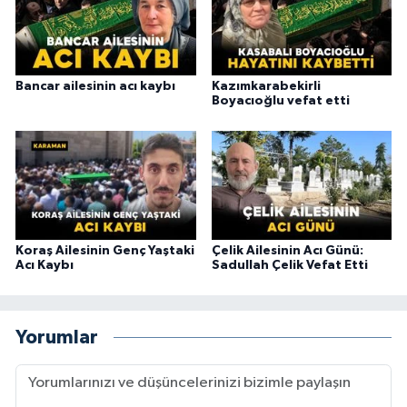
Bancar ailesinin acı kaybı
Kazımkarabekirli
Boyacıoğlu vefat etti
Koraş Ailesinin Genç Yaştaki
Çelik Ailesinin Acı Günü:
Acı Kaybı
Sadullah Çelik Vefat Etti
Yorumlar