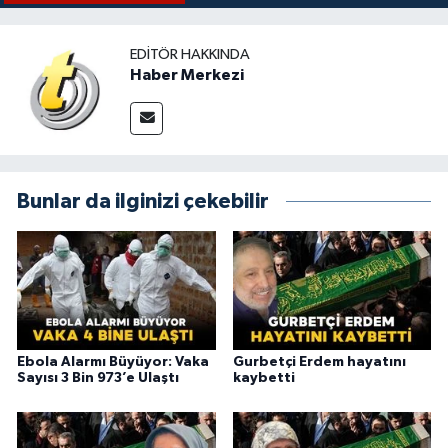
EDITÖR HAKKINDA
Haber Merkezi
Bunlar da ilginizi çekebilir
Ebola Alarmı Büyüyor: Vaka
Gurbetçi Erdem hayatını
Sayısı 3 Bin 973’e Ulaştı
kaybetti