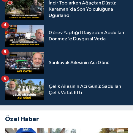
İncir Toplarken Ağaçtan Düştü:
Karaman'da Son Yolculuğuna
Uğurlandı
4
Görev Yaptığı İtfaiyeden Abdullah
Dönmez'e Duygusal Veda
5
Sarıkavak Ailesinin Acı Günü
6
Çelik Ailesinin Acı Günü: Sadullah
Çelik Vefat Etti
Özel Haber