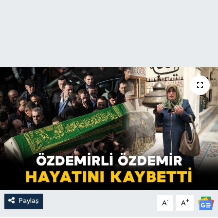
Paylaş
-
+
A
A