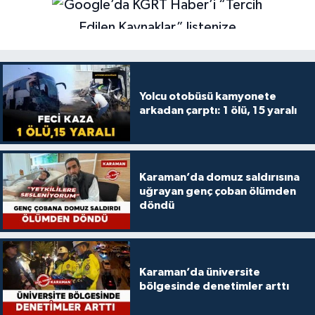
Yolcu otobüsü kamyonete
arkadan çarptı: 1 ölü, 15 yaralı
Karaman’da domuz saldırısına
uğrayan genç çoban ölümden
döndü
Karaman’da üniversite
bölgesinde denetimler arttı