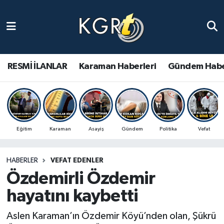
Karaman Haberleri
Gündem Haberleri
RESMİ İLANLAR
Karaman Haberleri
Gündem Habe
Güncel Haberler
Spor Haberleri
Eğitim
Karaman
Asayiş
Gündem
Politika
Vefat
Asayiş Haberleri
HABERLER
VEFAT EDENLER
Ulusal Haberler
Özdemirli Özdemir
Vefat Edenler
hayatını kaybetti
Aslen Karaman’ın Özdemir Köyü’nden olan, Şükrü