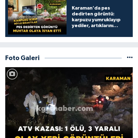
Karaman'da pes
dedirten görüntü:
karpuzu yumruklayıp
yediler, artıklarını
kamelyada bıraktılar
Foto Galeri