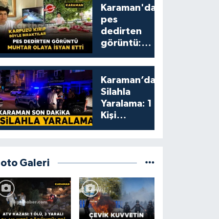
Karaman'da
pes
dedirten
görüntü:
karpuzu
yumruklayıp
yediler,
Karaman’da
artıklarını
Silahla
kamelyada
Yaralama: 1
bıraktılar
Kişi
Yaralandı
Foto Galeri