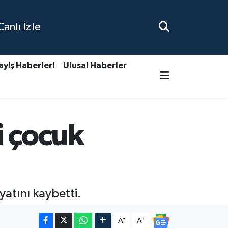
nlı İzle
ayiş Haberleri
Ulusal Haberler
i çocuk
atını kaybetti.
-
+
A
A