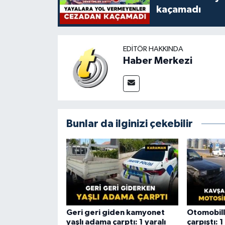
kaçamadı
EDITÖR HAKKINDA
Haber Merkezi
Bunlar da ilginizi çekebilir
Geri geri giden kamyonet
Otomobill
yaşlı adama çarptı: 1 yaralı
çarpıştı: 1