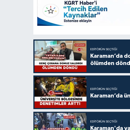
EDITÖRÜN SEÇTIĞI
Karaman’da do
ölümden dön
EDITÖRÜN SEÇTIĞI
Karaman’da üni
EDITÖRÜN SEÇTIĞI
Karaman'da ya