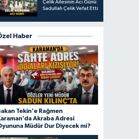
Çelik Ailesinin Acı Günü:
Sadullah Çelik Vefat Etti
Özel Haber
Bakan Tekin'e Rağmen
Karaman’da Akraba Adresi
Oyununa Müdür Dur Diyecek mi?