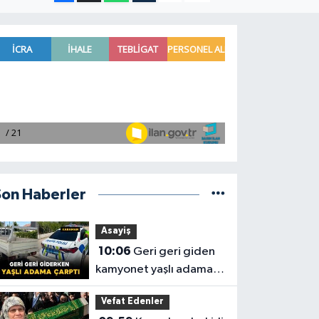
Son Haberler
Asayiş
10:06
Geri geri giden
kamyonet yaşlı adama
çarptı: 1 yaralı
Vefat Edenler