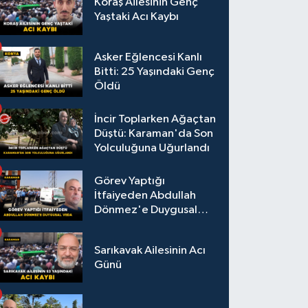
Koraş Ailesinin Genç
Yaştaki Acı Kaybı
Asker Eğlencesi Kanlı
Bitti: 25 Yaşındaki Genç
Öldü
İncir Toplarken Ağaçtan
Düştü: Karaman'da Son
Yolculuğuna Uğurlandı
Görev Yaptığı
İtfaiyeden Abdullah
Dönmez'e Duygusal
Veda
Sarıkavak Ailesinin Acı
Günü