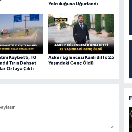
Yolculuğuna Uğurlandı
atını Kaybetti, 10
Asker Eğlencesi Kanlı Bitti: 25
andı! Tırın Dehşet
Yaşındaki Genç Öldü
lar Ortaya Çıktı