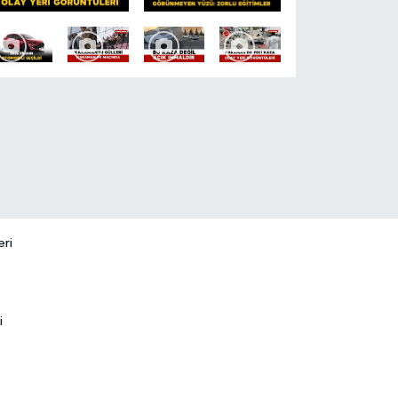
eri
i