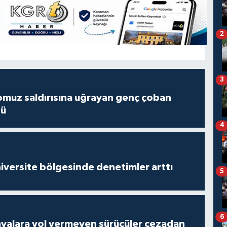
2
3
muz saldırısına uğrayan genç çoban
dü
4
versite bölgesinde denetimler arttı
5
6
yalara yol vermeyen sürücüler cezadan