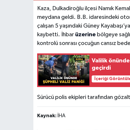
Kaza, Dulkadiroğlu ilçesi Namık Kema
meydana geldi. B.B. idaresindeki oto
çalışan 5 yaşındaki Güney Kayabaşı’ya
kaybetti. İhbar
üzerine
bölgeye sağlık
kontrolü sonrası çocuğun cansız beden
Valilik önünde
geçirdi
İçeriği Görüntül
Sürücü polis ekipleri tarafından gözaltı
Kaynak:
İHA