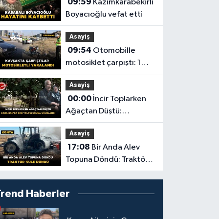
09:59
Kazımkarabekirli
Boyacıoğlu vefat etti
Asayiş
09:54
Otomobille
motosiklet çarpıştı: 1
yaralı
Asayiş
00:00
İncir Toplarken
Ağaçtan Düştü:
Karaman'da Son
Asayiş
Yolculuğuna Uğurlandı
17:08
Bir Anda Alev
Topuna Döndü: Traktör
Küle Döndü
Trend Haberler