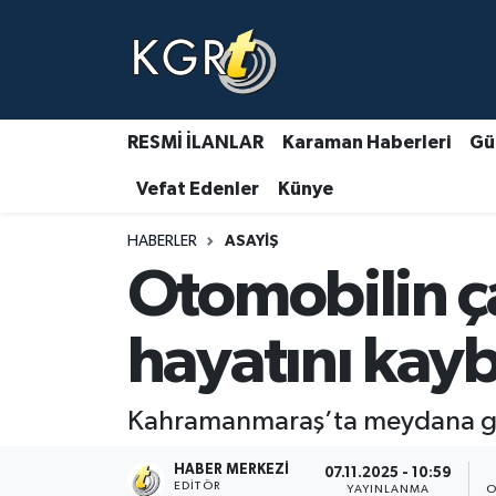
Karaman Haberleri
Gündem Haberleri
RESMİ İLANLAR
Karaman Haberleri
Gü
Vefat Edenler
Künye
Güncel Haberler
HABERLER
ASAYIŞ
Spor Haberleri
Otomobilin ça
Asayiş Haberleri
hayatını kayb
Ulusal Haberler
Kahramanmaraş’ta meydana gele
Vefat Edenler
HABER MERKEZI
07.11.2025 - 10:59
EDITÖR
YAYINLANMA
O