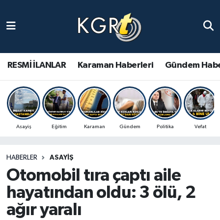
Karaman Haberleri
Gündem Haberleri
RESMİ İLANLAR
Karaman Haberleri
Gündem Habe
Güncel Haberler
Spor Haberleri
Asayiş
Eğitim
Karaman
Gündem
Politika
Vefat
Asayiş Haberleri
HABERLER
ASAYIŞ
Ulusal Haberler
Otomobil tıra çaptı aile
Vefat Edenler
hayatından oldu: 3 ölü, 2
ağır yaralı