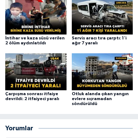
İntihar ve kaza süsü verilen
Servis aracı tıra çarptı: 1'i
2 ölüm aydınlatıldı
ağır 7 yaralı
Çarpışma sonrası itfaiye
Otluk alanda çıkan yangın
devrildi: 2 itfaiyeci yaralı
evlere sıçramadan
söndürüldü
Yorumlar