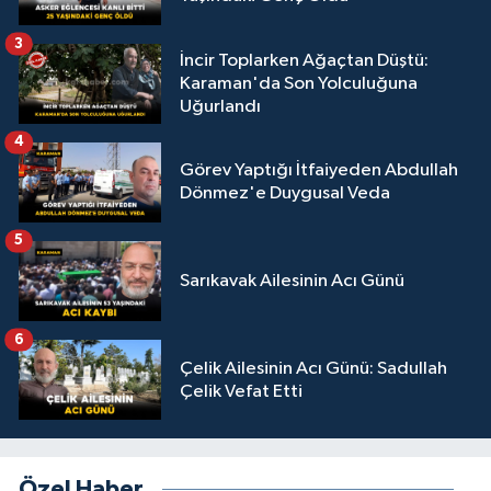
3
İncir Toplarken Ağaçtan Düştü:
Karaman'da Son Yolculuğuna
Uğurlandı
4
Görev Yaptığı İtfaiyeden Abdullah
Dönmez'e Duygusal Veda
5
Sarıkavak Ailesinin Acı Günü
6
Çelik Ailesinin Acı Günü: Sadullah
Çelik Vefat Etti
Özel Haber