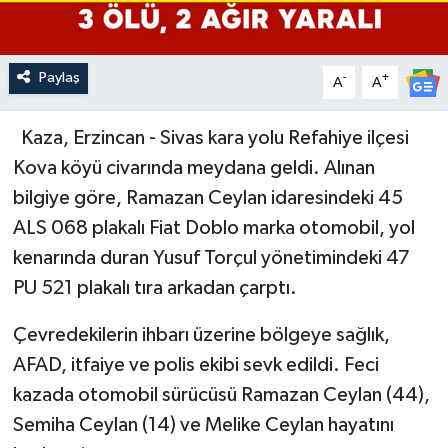
Paylaş
-
+
A
A
Kaza, Erzincan - Sivas kara yolu Refahiye ilçesi
Kova köyü civarında meydana geldi. Alınan
bilgiye göre, Ramazan Ceylan idaresindeki 45
ALS 068 plakalı Fiat Doblo marka otomobil, yol
kenarında duran Yusuf Torçul yönetimindeki 47
PU 521 plakalı tıra arkadan çarptı.
Çevredekilerin ihbarı üzerine bölgeye sağlık,
AFAD, itfaiye ve polis ekibi sevk edildi. Feci
kazada otomobil sürücüsü Ramazan Ceylan (44),
Semiha Ceylan (14) ve Melike Ceylan hayatını