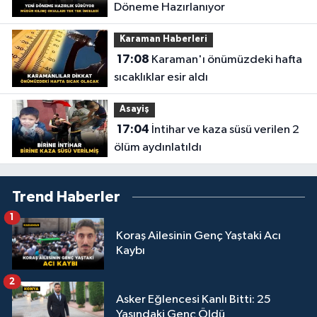
Döneme Hazırlanıyor
Karaman Haberleri
17:08
Karaman'ı önümüzdeki hafta
sıcaklıklar esir aldı
Asayiş
17:04
İntihar ve kaza süsü verilen 2
ölüm aydınlatıldı
Trend Haberler
1
Koraş Ailesinin Genç Yaştaki Acı
Kaybı
2
Asker Eğlencesi Kanlı Bitti: 25
Yaşındaki Genç Öldü