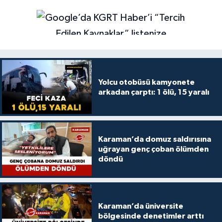
Yolcu otobüsü kamyonete
arkadan çarptı: 1 ölü, 15 yaralı
Karaman’da domuz saldırısına
uğrayan genç çoban ölümden
döndü
Karaman’da üniversite
bölgesinde denetimler arttı