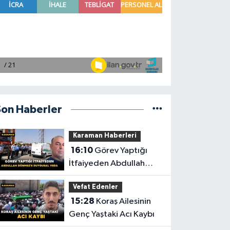
Son Haberler
Karaman Haberleri
16:10
Görev Yaptığı
İtfaiyeden Abdullah
Dönmez'e Duygusal
Vefat Edenler
Veda
15:28
Koraş Ailesinin
Genç Yaştaki Acı Kaybı