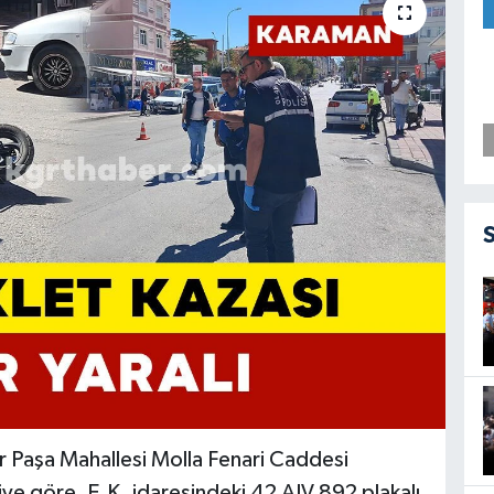
r Paşa Mahallesi Molla Fenari Caddesi
iye göre, E.K. idaresindeki 42 AJV 892 plakalı