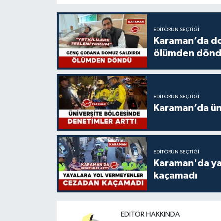
EDITÖRÜN SEÇTIĞI
Karaman’da do
ölümden dön
EDITÖRÜN SEÇTIĞI
Karaman’da üni
EDITÖRÜN SEÇTIĞI
Karaman'da ya
kaçamadı
EDITÖR HAKKINDA