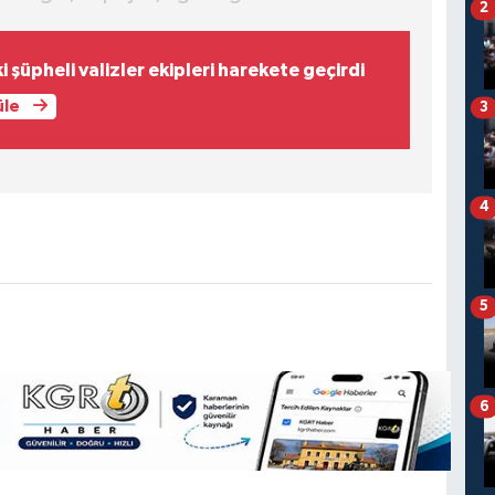
2
i şüpheli valizler ekipleri harekete geçirdi
üle
3
4
5
6