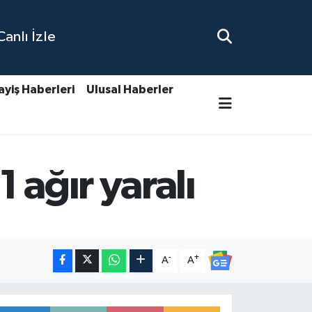
nlı İzle
ayiş Haberleri
Ulusal Haberler
 ağır yaralı
.
-
+
A
A