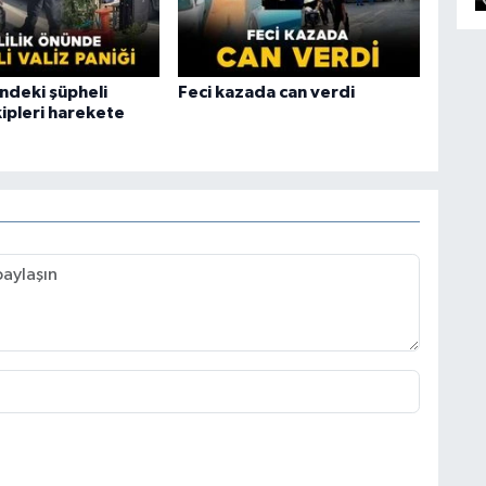
ündeki şüpheli
Feci kazada can verdi
kipleri harekete