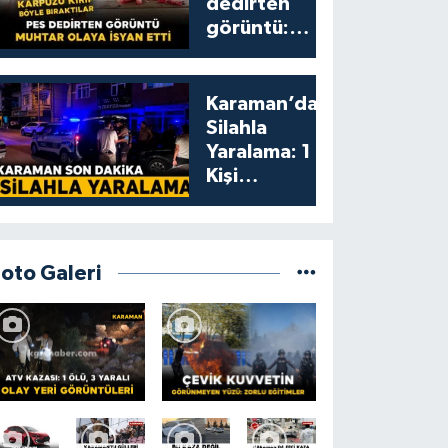
dedirten
görüntü:
karpuzu
yumruklayıp
yediler,
Karaman’da
artıklarını
Silahla
kamelyada
Yaralama: 1
bıraktılar
Kişi
Yaralandı
Foto Galeri