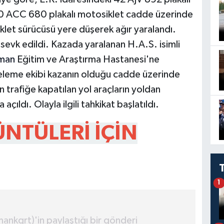
70 ACC 680 plakalı motosiklet cadde üzerinde
klet sürücüsü yere düşerek ağır yaralandı.
i sevk edildi. Kazada yaralanan H.A.S. isimli
man
Eğitim ve Araştırma Hastanesi'ne
inceleme ekibi kazanın olduğu cadde üzerinde
trafiğe kapatılan yol araçların yoldan
çıldı. Olayla ilgili tahkikat başlatıldı.
NTÜLERİ İÇİN
1
kgrt)'in paylaştığı bir gönderi