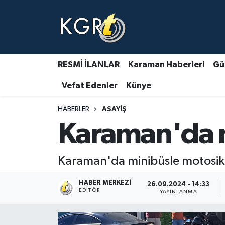
Karaman Haberleri
Gündem Haberleri
RESMİ İLANLAR
Karaman Haberleri
Gü
Vefat Edenler
Künye
Güncel Haberler
HABERLER
ASAYIŞ
Spor Haberleri
Karaman'da mo
Asayiş Haberleri
Karaman'da minibüsle motosiklet
Ulusal Haberler
HABER MERKEZI
26.09.2024 - 14:33
Vefat Edenler
EDITÖR
YAYINLANMA