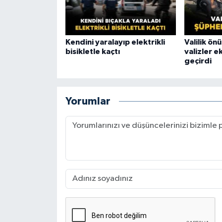
Kendini yaralayıp elektrikli
Valilik ön
bisikletle kaçtı
valizler e
geçirdi
Yorumlar