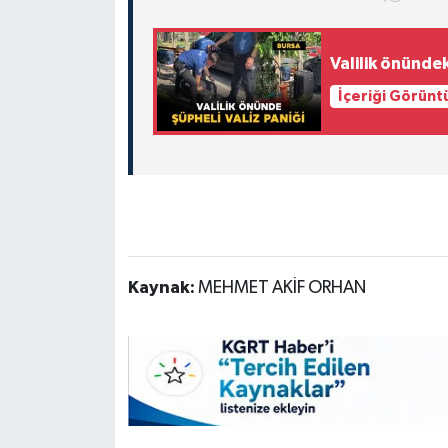
Valilik önündek
İçeriği Görünt
Kaynak:
MEHMET AKİF ORHAN