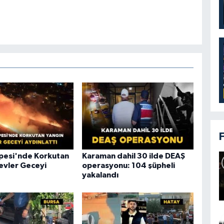
epesi'nde Korkutan
Karaman dahil 30 ilde DEAŞ
levler Geceyi
operasyonu: 104 şüpheli
yakalandı