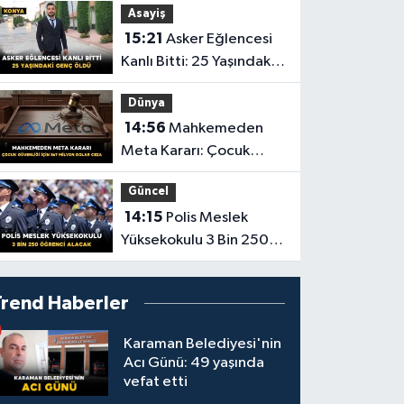
Asayiş
15:21
Asker Eğlencesi
Kanlı Bitti: 25 Yaşındaki
Genç Öldü
Dünya
14:56
Mahkemeden
Meta Kararı: Çocuk
Güvenliği İçin 567
Güncel
Milyon Dolar Ceza
14:15
Polis Meslek
Yüksekokulu 3 Bin 250
Öğrenci Alacak
Trend Haberler
Karaman Belediyesi'nin
Acı Günü: 49 yaşında
vefat etti