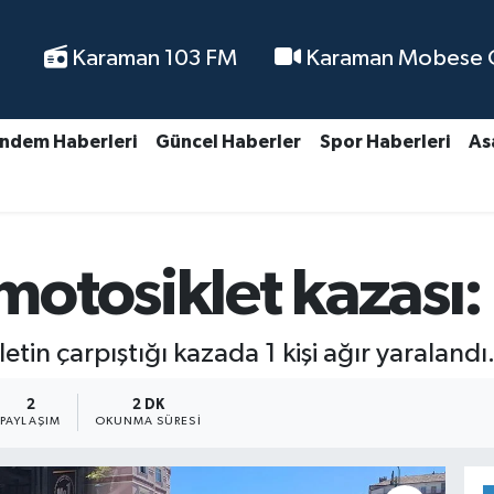
Karaman 103 FM
Karaman Mobese Ca
ndem Haberleri
Güncel Haberler
Spor Haberleri
As
tosiklet kazası: 1
in çarpıştığı kazada 1 kişi ağır yaralandı
2
2 DK
PAYLAŞIM
OKUNMA SÜRESI