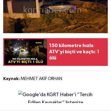
150 kilometre hızla
ATV'yi biçti ve kaçtı: 1
ölü
Kaynak:
MEHMET AKİF ORHAN