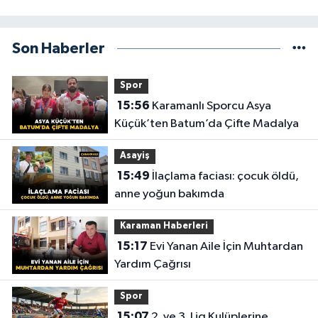
Son Haberler
Spor
15:56
Karamanlı Sporcu Asya
Küçük’ten Batum’da Çifte Madalya
Asayiş
15:49
İlaçlama faciası: çocuk öldü,
anne yoğun bakımda
Karaman Haberleri
15:17
Evi Yanan Aile İçin Muhtardan
Yardım Çağrısı
Spor
15:07
2. ve 3. Lig Kulüplerine