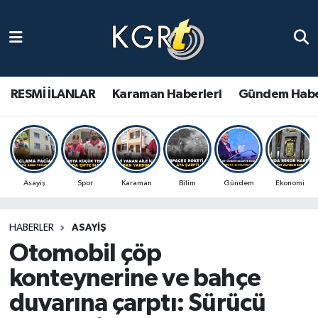
Karaman Haberleri
Gündem Haberleri
RESMİ İLANLAR
Karaman Haberleri
Gündem Habe
Güncel Haberler
Spor Haberleri
Asayiş
Spor
Karaman
Bilim
Gündem
Ekonomi
Asayiş Haberleri
HABERLER
ASAYIŞ
Ulusal Haberler
Otomobil çöp
Vefat Edenler
konteynerine ve bahçe
duvarına çarptı: Sürücü