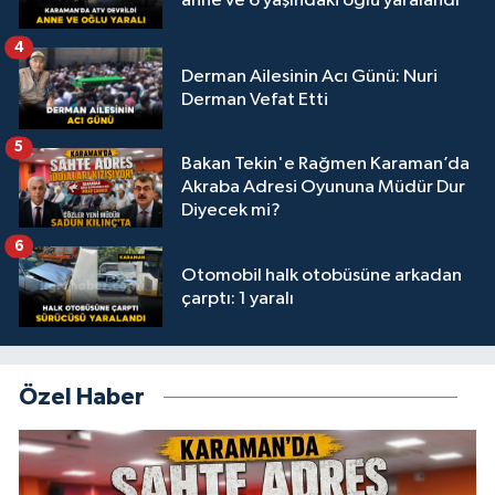
anne ve 6 yaşındaki oğlu yaralandı
4
Derman Ailesinin Acı Günü: Nuri
Derman Vefat Etti
5
Bakan Tekin'e Rağmen Karaman’da
Akraba Adresi Oyununa Müdür Dur
Diyecek mi?
6
Otomobil halk otobüsüne arkadan
çarptı: 1 yaralı
Özel Haber