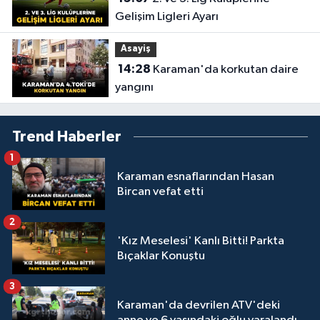
Gelişim Ligleri Ayarı
Asayiş
14:28
Karaman'da korkutan daire
yangını
Trend Haberler
1
Karaman esnaflarından Hasan
Bircan vefat etti
2
'Kız Meselesi' Kanlı Bitti! Parkta
Bıçaklar Konuştu
3
Karaman'da devrilen ATV'deki