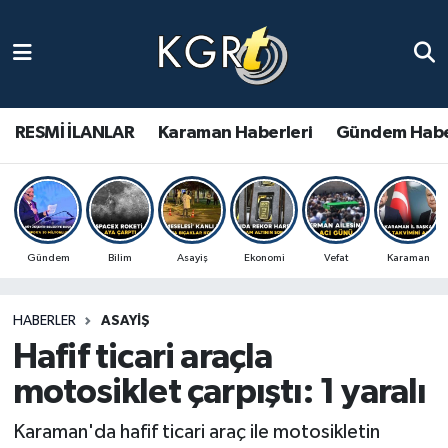
Karaman Haberleri
Gündem Haberleri
RESMİ İLANLAR
Karaman Haberleri
Gündem Habe
Güncel Haberler
Spor Haberleri
Gündem
Bilim
Asayiş
Ekonomi
Vefat
Karaman
Asayiş Haberleri
HABERLER
ASAYIŞ
Ulusal Haberler
Hafif ticari araçla
Vefat Edenler
motosiklet çarpıştı: 1 yaralı
Karaman'da hafif ticari araç ile motosikletin