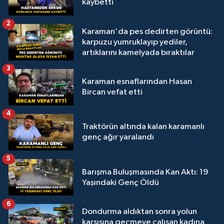
kaybetti
2
Karaman'da pes dedirten görüntü:
karpuzu yumruklayıp yediler,
artıklarını kamelyada bıraktılar
3
Karaman esnaflarından Hasan
Bircan vefat etti
4
Traktörün altında kalan karamanlı
genç ağır yaralandı
5
Barışma Buluşmasında Kan Aktı: 19
Yaşındaki Genç Öldü
6
Dondurma aldıktan sonra yolun
karşısına geçmeye çalışan kadına