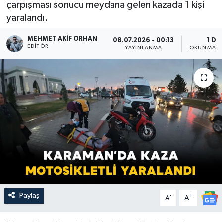
çarpışması sonucu meydana gelen kazada 1 kişi
yaralandı.
MEHMET AKIF ORHAN
08.07.2026 - 00:13
1 DK
EDITÖR
YAYINLANMA
OKUNMA S
Paylaş
-
+
A
A