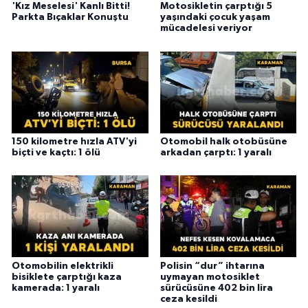
'Kız Meselesi' Kanlı Bitti!
Motosikletin çarptığı 5
Parkta Bıçaklar Konuştu
yaşındaki çocuk yaşam
mücadelesi veriyor
150 kilometre hızla ATV'yi
Otomobil halk otobüsüne
biçti ve kaçtı: 1 ölü
arkadan çarptı: 1 yaralı
Otomobilin elektrikli
Polisin “dur” ihtarına
bisiklete çarptığı kaza
uymayan motosiklet
kamerada: 1 yaralı
sürücüsüne 402 bin lira
ceza kesildi