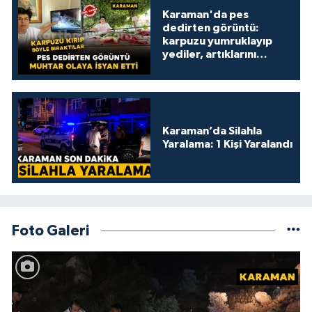
Karaman'da pes
dedirten görüntü:
karpuzu yumruklayıp
yediler, artıklarını
kamelyada bıraktılar
Karaman’da Silahla
Yaralama: 1 Kişi Yaralandı
Foto Galeri