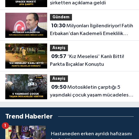
şirketten açıklama geldi
Gündem
10:30
Milyonları İlgilendiriyor! Fatih
Erbakan’dan Kademeli Emeklilik
Çağrısı
Asayiş
09:57
'Kız Meselesi' Kanlı Bitti!
Parkta Bıçaklar Konuştu
Asayiş
09:50
Motosikletin çarptığı 5
yaşındaki çocuk yaşam mücadelesi
veriyor
Trend Haberler
1
Hastaneden erken ayrıldı hafızasını