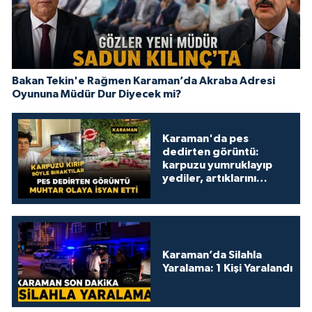
Bakan Tekin'e Rağmen Karaman’da Akraba Adresi
Oyununa Müdür Dur Diyecek mi?
Karaman'da pes
dedirten görüntü:
karpuzu yumruklayıp
yediler, artıklarını
kamelyada bıraktılar
Karaman’da Silahla
Yaralama: 1 Kişi Yaralandı