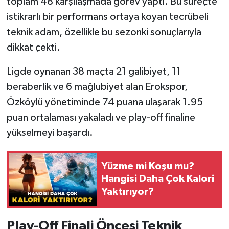
toplam 48 karşılaşmada görev yaptı. Bu süreçte
istikrarlı bir performans ortaya koyan tecrübeli
teknik adam, özellikle bu sezonki sonuçlarıyla
dikkat çekti.
Ligde oynanan 38 maçta 21 galibiyet, 11
beraberlik ve 6 mağlubiyet alan Erokspor,
Özköylü yönetiminde 74 puana ulaşarak 1.95
puan ortalaması yakaladı ve play-off finaline
yükselmeyi başardı.
Yüzme mi Koşu mu?
Hangisi Daha Çok Kalori
Yaktırıyor?
Play-Off Finali Öncesi Teknik