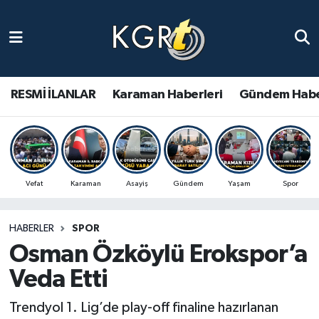
Karaman Haberleri
Gündem Haberleri
RESMİ İLANLAR
Karaman Haberleri
Gündem Habe
Güncel Haberler
Spor Haberleri
Vefat
Karaman
Asayiş
Gündem
Yaşam
Spor
Asayiş Haberleri
HABERLER
SPOR
Ulusal Haberler
Osman Özköylü Erokspor’a
Vefat Edenler
Veda Etti
Trendyol 1. Lig’de play-off finaline hazırlanan