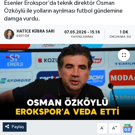
Esenler Erokspor’da teknik direktör Osman
Özköylü ile yolların ayrılması futbol gündemine
damga vurdu.
HATICE KÜBRA SARI
07.05.2026 - 15:16
1 DK
EDITÖR
YAYINLANMA
OKUNMA SÜRE
Paylaş
-
+
A
A