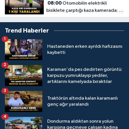
08:00
Otomobilin elektrikli
bisiklete çarptığı kaza kamerada: 1
yaralı
Trend Haberler
1
Hastaneden erken ayrıldı hafızasını
kaybetti
2
Karaman'da pes dedirten görüntü:
karpuzu yumruklayıp yediler,
artıklarını kamelyada bıraktılar
3
Traktörün altında kalan karamanlı
genç ağır yaralandı
4
Dondurma aldıktan sonra yolun
karşısına geçmeye çalışan kadına