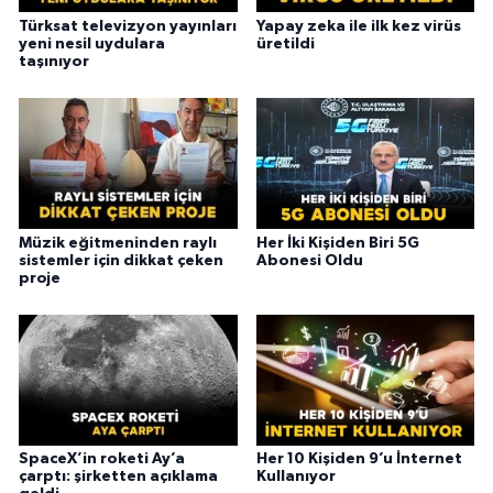
Türksat televizyon yayınları
Yapay zeka ile ilk kez virüs
yeni nesil uydulara
üretildi
taşınıyor
Müzik eğitmeninden raylı
Her İki Kişiden Biri 5G
sistemler için dikkat çeken
Abonesi Oldu
proje
SpaceX’in roketi Ay’a
Her 10 Kişiden 9’u İnternet
çarptı: şirketten açıklama
Kullanıyor