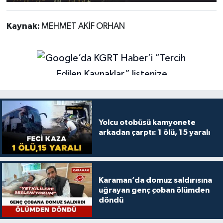
Kaynak:
MEHMET AKİF ORHAN
Yolcu otobüsü kamyonete
arkadan çarptı: 1 ölü, 15 yaralı
Karaman’da domuz saldırısına
uğrayan genç çoban ölümden
döndü