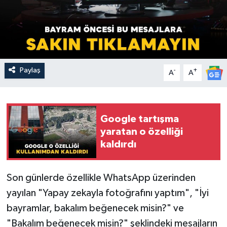
Paylaş
-
+
A
A
Google tartışma
yaratan o özelliği
kaldırdı
Son günlerde özellikle WhatsApp üzerinden
yayılan "Yapay zekayla fotoğrafını yaptım", "İyi
bayramlar, bakalım beğenecek misin?" ve
"Bakalım beğenecek misin?" şeklindeki mesajların