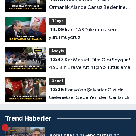
Ormanlık Alanda Cansız Bedenine
Ulaşıldı
Dünya
14:09
İran: "ABD ile müzakere
yürütmüyoruz
Asayiş
13:47
Kar Maskeli Film Gibi Soygun!
450 Bin Lira ve Altın İçin 5 Tutuklama
Genel
13:36
Konya’da Şalvarlar Giyildi:
Geleneksel Gece Yeniden Canlandı
Trend Haberler
1
Koraş Ailesinin Genç Yaştaki Acı