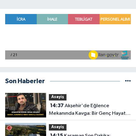
Son Haberler
Asayiş
14:37
Akşehir'de Eğlence
Mekanında Kavga: Bir Genç Hayatını
Kaybetti
Asayiş
14:15
Karaman Son Dakika: