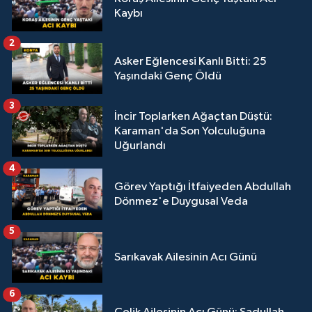
Kaybı
2
Asker Eğlencesi Kanlı Bitti: 25
Yaşındaki Genç Öldü
3
İncir Toplarken Ağaçtan Düştü:
Karaman'da Son Yolculuğuna
Uğurlandı
4
Görev Yaptığı İtfaiyeden Abdullah
Dönmez'e Duygusal Veda
5
Sarıkavak Ailesinin Acı Günü
6