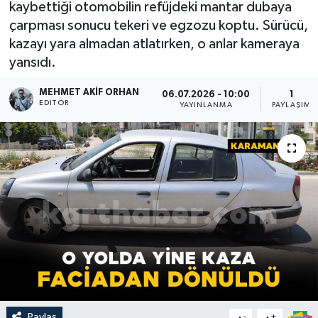
kaybettiği otomobilin refüjdeki mantar dubaya
çarpması sonucu tekeri ve egzozu koptu. Sürücü,
kazayı yara almadan atlatırken, o anlar kameraya
yansıdı.
MEHMET AKIF ORHAN
06.07.2026 - 10:00
1
EDITÖR
YAYINLANMA
PAYLAŞIM
Paylaş
-
+