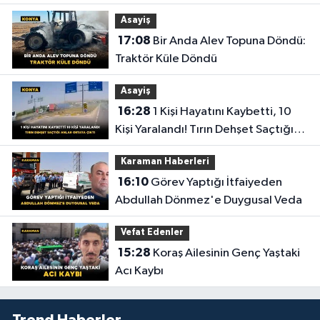
Uğurlandı
Asayiş
17:08
Bir Anda Alev Topuna Döndü:
Traktör Küle Döndü
Asayiş
16:28
1 Kişi Hayatını Kaybetti, 10
Kişi Yaralandı! Tırın Dehşet Saçtığı
Anlar Ortaya Çıktı
Karaman Haberleri
16:10
Görev Yaptığı İtfaiyeden
Abdullah Dönmez'e Duygusal Veda
Vefat Edenler
15:28
Koraş Ailesinin Genç Yaştaki
Acı Kaybı