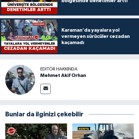
bölgesinde denetimler arttı
Karaman'da yayalara yol
vermeyen sürücüler cezadan
kaçamadı
EDITÖR HAKKINDA
Mehmet Akif Orhan
Bunlar da ilginizi çekebilir