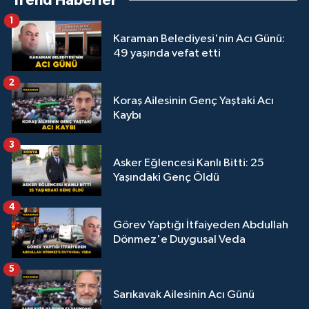
Trend Haberler
1
Karaman Belediyesi'nin Acı Günü:
49 yaşında vefat etti
2
Koraş Ailesinin Genç Yaştaki Acı
Kaybı
3
Asker Eğlencesi Kanlı Bitti: 25
Yaşındaki Genç Öldü
4
Görev Yaptığı İtfaiyeden Abdullah
Dönmez'e Duygusal Veda
5
Sarıkavak Ailesinin Acı Günü