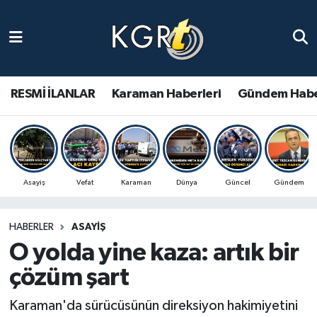
Karaman Haberleri
Gündem Haberleri
RESMİ İLANLAR
Karaman Haberleri
Gündem Habe
Güncel Haberler
Spor Haberleri
Asayiş
Vefat
Karaman
Dünya
Güncel
Gündem
Asayiş Haberleri
HABERLER
ASAYIŞ
Ulusal Haberler
O yolda yine kaza: artık bir
Vefat Edenler
çözüm şart
Karaman'da sürücüsünün direksiyon hakimiyetini