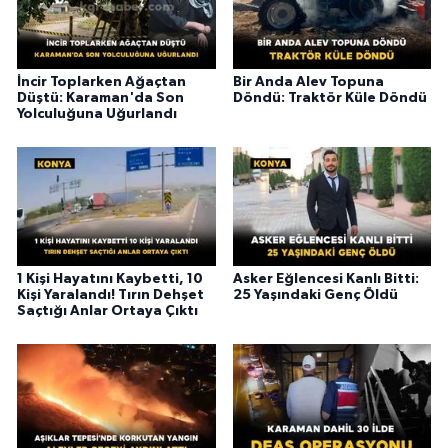
İncir Toplarken Ağaçtan
Bir Anda Alev Topuna
Düştü: Karaman'da Son
Döndü: Traktör Küle Döndü
Yolculuğuna Uğurlandı
1 Kişi Hayatını Kaybetti, 10
Asker Eğlencesi Kanlı Bitti:
Kişi Yaralandı! Tırın Dehşet
25 Yaşındaki Genç Öldü
Saçtığı Anlar Ortaya Çıktı