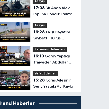
Asayiş
Yolculuğuna Uğurlandı
17:08
Bir Anda Alev
Topuna Döndü: Traktör
Küle Döndü
Asayiş
16:28
1 Kişi Hayatını
Kaybetti, 10 Kişi
Yaralandı! Tırın Dehşet
Karaman Haberleri
Saçtığı Anlar Ortaya
16:10
Görev Yaptığı
Çıktı
İtfaiyeden Abdullah
Dönmez'e Duygusal
Vefat Edenler
Veda
15:28
Koraş Ailesinin
Genç Yaştaki Acı Kaybı
Trend Haberler