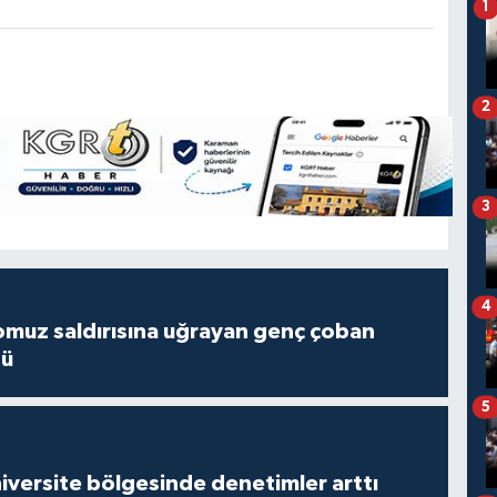
1
2
3
4
muz saldırısına uğrayan genç çoban
dü
5
versite bölgesinde denetimler arttı