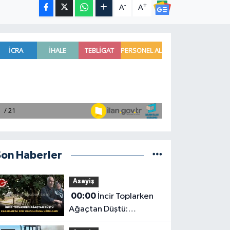
-
+
A
A
Son Haberler
Asayiş
00:00
İncir Toplarken
Ağaçtan Düştü:
Karaman'da Son