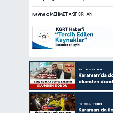
Kaynak:
MEHMET AKİF ORHAN
EDITÖRÜN SEÇTIĞI
Karaman’da do
ölümden dön
EDITÖRÜN SEÇTIĞI
Karaman’da üni