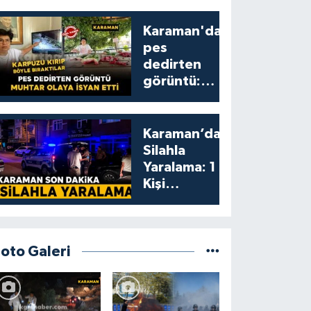
Karaman'da
pes
dedirten
görüntü:
karpuzu
yumruklayıp
yediler,
Karaman’da
artıklarını
Silahla
kamelyada
Yaralama: 1
bıraktılar
Kişi
Yaralandı
Foto Galeri