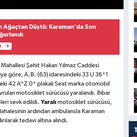
en Ağaçtan Düştü: Karaman'da Son
ğurlandı
e
 Mahallesi Şehit Hakan Yılmaz Caddesi
iye göre, A.B. (63) idaresindeki 33 U 36*1
deki 42 A*Z 0* plakalı Seat marka otomobil
avrulan motosiklet sürücüsü yaralandı. İhbar
leri sevk edildi.
Yaralı
motosiklet sürücüsü,
müdahalesinin ardından ambulansla Karaman
ılarak tedavi altına alındı.