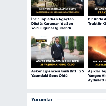
İncir Toplarken Ağaçtan
Bir Anda 
Düştü: Karaman'da Son
Traktör K
Yolculuğuna Uğurlandı
Asker Eğlencesi Kanlı Bitti: 25
Aşıklar T
Yaşındaki Genç Öldü
Yangın: A
Aydınlattı
Yorumlar