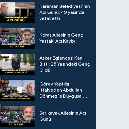
Karaman Belediyesi'nin
Acı Günü: 49 yaşında
vefat etti
Koraş Ailesinin Genç
Yaştaki Acı Kaybı
Asker Eğlencesi Kanlı
Bitti: 25 Yaşındaki Genç
Öldü
Görev Yaptığı
İtfaiyeden Abdullah
Dönmez'e Duygusal
Veda
Sarıkavak Ailesinin Acı
Günü