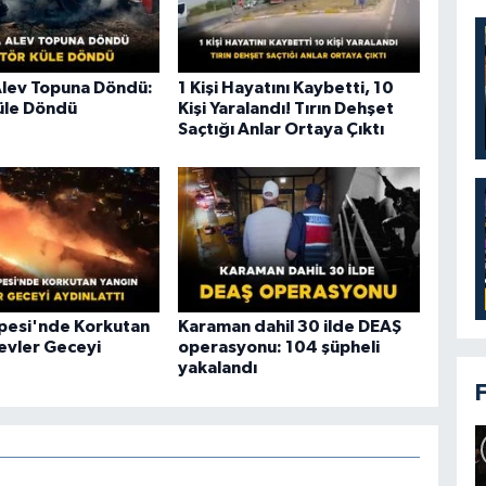
Alev Topuna Döndü:
1 Kişi Hayatını Kaybetti, 10
üle Döndü
Kişi Yaralandı! Tırın Dehşet
Saçtığı Anlar Ortaya Çıktı
epesi'nde Korkutan
Karaman dahil 30 ilde DEAŞ
levler Geceyi
operasyonu: 104 şüpheli
yakalandı