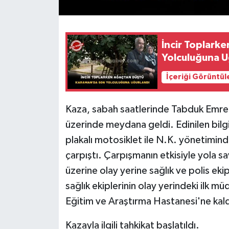
İncir Toplark
Yolculuğuna U
İçeriği Görüntül
Kaza, sabah saatlerinde Tabduk Emre
üzerinde meydana geldi. Edinilen bilg
plakalı motosiklet ile N.K. yönetimin
çarpıştı. Çarpışmanın etkisiyle yola s
üzerine olay yerine sağlık ve polis ekip
sağlık ekiplerinin olay yerindeki ilk 
Eğitim ve Araştırma Hastanesi'ne kaldır
Kazayla ilgili tahkikat başlatıldı.