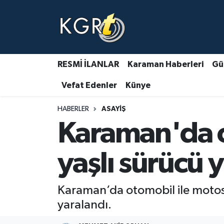
Karaman Haberleri
Gündem Haberleri
RESMİ İLANLAR
Karaman Haberleri
Gü
Vefat Edenler
Künye
Güncel Haberler
HABERLER
ASAYIŞ
Spor Haberleri
Karaman'da o
Asayiş Haberleri
yaşlı sürücü 
Ulusal Haberler
Karaman’da otomobil ile motosi
Vefat Edenler
yaralandı.