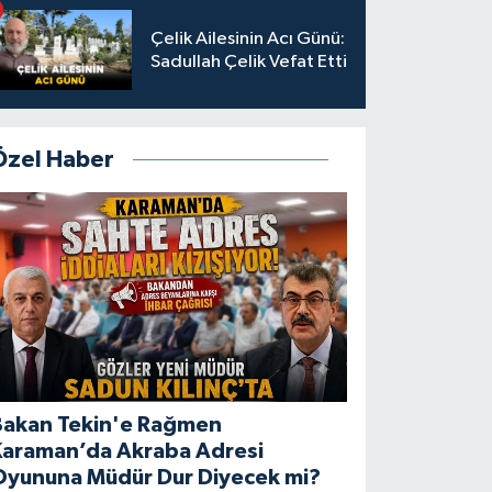
Çelik Ailesinin Acı Günü:
Sadullah Çelik Vefat Etti
Özel Haber
Bakan Tekin'e Rağmen
Karaman’da Akraba Adresi
Oyununa Müdür Dur Diyecek mi?