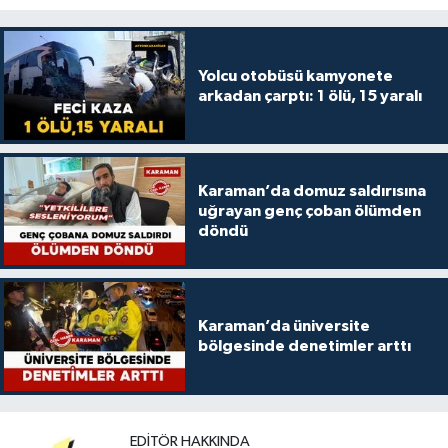
Yolcu otobüsü kamyonete
arkadan çarptı: 1 ölü, 15 yaralı
Karaman’da domuz saldırısına
uğrayan genç çoban ölümden
döndü
Karaman’da üniversite
bölgesinde denetimler arttı
EDITÖR HAKKINDA