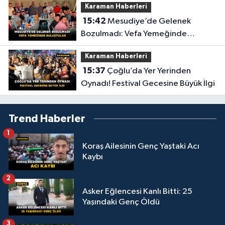
Karaman Haberleri
15:42
Mesudiye’de Gelenek
Bozulmadı: Vefa Yemeğinde
Buluştular
Karaman Haberleri
15:37
Çoğlu’da Yer Yerinden
Oynadı! Festival Gecesine Büyük İlgi
Trend Haberler
1
Koraş Ailesinin Genç Yaştaki Acı
Kaybı
2
Asker Eğlencesi Kanlı Bitti: 25
Yaşındaki Genç Öldü
3