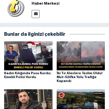
Haber Merkezi
Bunlar da ilginizi çekebilir
Kadın Kılığında Pusu Kurdu:
İki Tır Alevlere Teslim Oldu!
Emekli Polisi Vurdu
Mut-Silifke Yolu Trafiğe
Kapandı