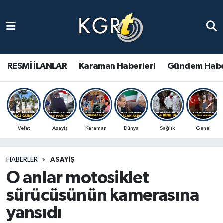
Karaman Haberleri
Gündem Haberleri
RESMİ İLANLAR
Karaman Haberleri
Gündem Habe
Güncel Haberler
Spor Haberleri
Vefat
Asayiş
Karaman
Dünya
Sağlık
Genel
Asayiş Haberleri
HABERLER
ASAYIŞ
Ulusal Haberler
O anlar motosiklet
Vefat Edenler
sürücüsünün kamerasına
yansıdı