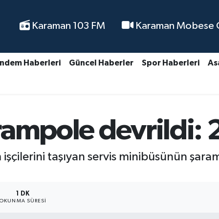
Karaman 103 FM
Karaman Mobese Ca
ndem Haberleri
Güncel Haberler
Spor Haberleri
As
arampole devrildi: 
m işçilerini taşıyan servis minibüsünün şar
1 DK
OKUNMA SÜRESI