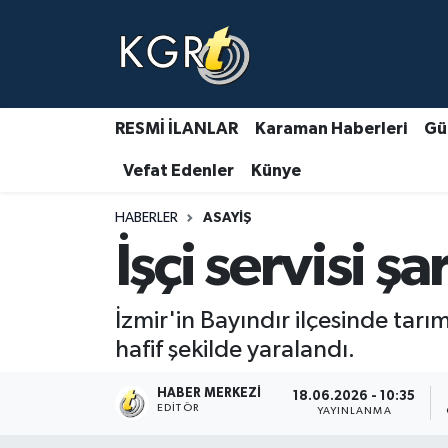
Karaman Haberleri
Gündem Haberleri
RESMİ İLANLAR
Karaman Haberleri
Gü
Vefat Edenler
Künye
Güncel Haberler
HABERLER
ASAYIŞ
Spor Haberleri
İşçi servisi ş
Asayiş Haberleri
İzmir'in Bayındır ilçesinde tarı
Ulusal Haberler
hafif şekilde yaralandı.
Vefat Edenler
HABER MERKEZI
18.06.2026 - 10:35
EDITÖR
YAYINLANMA