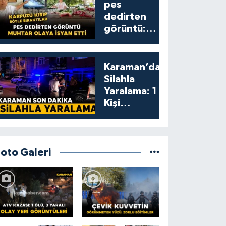
pes
dedirten
görüntü:
karpuzu
yumruklayıp
yediler,
Karaman’da
artıklarını
Silahla
kamelyada
Yaralama: 1
bıraktılar
Kişi
Yaralandı
Foto Galeri