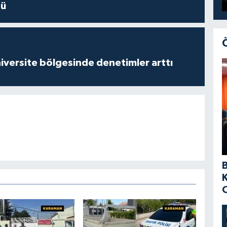
dü
versite bölgesinde denetimler arttı