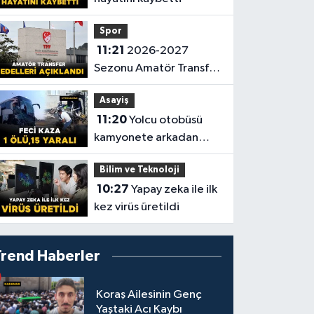
Spor
11:21
2026-2027
Sezonu Amatör Transfer
Bedelleri Açıklandı
Asayiş
11:20
Yolcu otobüsü
kamyonete arkadan
çarptı: 1 ölü, 15 yaralı
Bilim ve Teknoloji
10:27
Yapay zeka ile ilk
kez virüs üretildi
Trend Haberler
Koraş Ailesinin Genç
Yaştaki Acı Kaybı