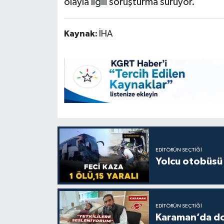
olayla ilgili soruşturma sürüyor.
Kaynak:
İHA
EDITÖRÜN SEÇTIĞI
Yolcu otobüsü 
EDITÖRÜN SEÇTIĞI
Karaman’da do