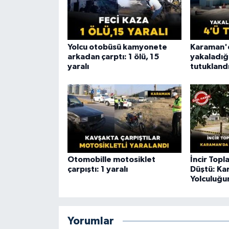
Yolcu otobüsü kamyonete
Karaman'
arkadan çarptı: 1 ölü, 15
yakaladığı
yaralı
tutukland
Otomobille motosiklet
İncir Top
çarpıştı: 1 yaralı
Düştü: Ka
Yolculuğu
Yorumlar