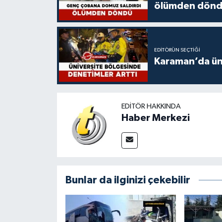
ölümden dön
EDITÖRÜN SEÇTIĞI
Karaman’da üni
EDITÖR HAKKINDA
Haber Merkezi
Bunlar da ilginizi çekebilir