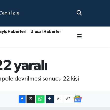
nlı İzle
ayiş Haberleri
Ulusal Haberler
22 yaralı
ampole devrilmesi sonucu 22 kişi
-
+
A
A