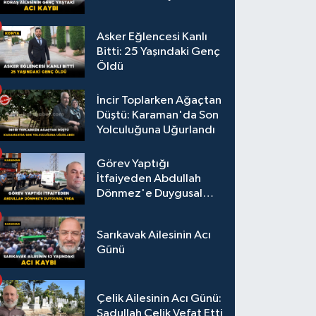
Asker Eğlencesi Kanlı
Bitti: 25 Yaşındaki Genç
Öldü
İncir Toplarken Ağaçtan
Düştü: Karaman'da Son
Yolculuğuna Uğurlandı
Görev Yaptığı
İtfaiyeden Abdullah
Dönmez'e Duygusal
Veda
Sarıkavak Ailesinin Acı
Günü
Çelik Ailesinin Acı Günü:
Sadullah Çelik Vefat Etti