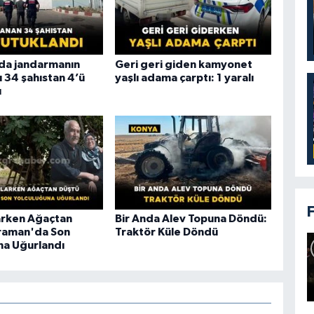
da jandarmanın
Geri geri giden kamyonet
 34 şahıstan 4’ü
yaşlı adama çarptı: 1 yaralı
ı
larken Ağaçtan
Bir Anda Alev Topuna Döndü:
raman'da Son
Traktör Küle Döndü
na Uğurlandı