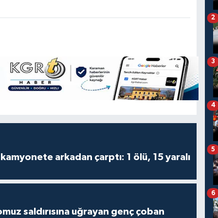
2
3
4
5
kamyonete arkadan çarptı: 1 ölü, 15 yaralı
6
muz saldırısına uğrayan genç çoban