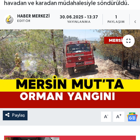
havadan ve karadan müdahalesiyle söndürüldü.
HABER MERKEZI
30.06.2025 - 13:37
1
EDITÖR
YAYINLANMA
PAYLAŞIM
OK
Paylaş
-
+
A
A