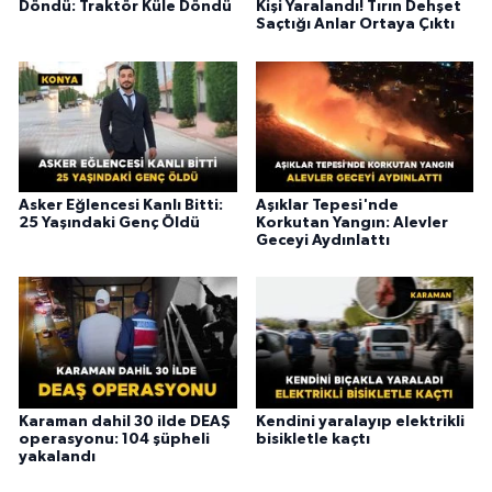
Döndü: Traktör Küle Döndü
Kişi Yaralandı! Tırın Dehşet
Saçtığı Anlar Ortaya Çıktı
Asker Eğlencesi Kanlı Bitti:
Aşıklar Tepesi'nde
25 Yaşındaki Genç Öldü
Korkutan Yangın: Alevler
Geceyi Aydınlattı
Karaman dahil 30 ilde DEAŞ
Kendini yaralayıp elektrikli
operasyonu: 104 şüpheli
bisikletle kaçtı
yakalandı