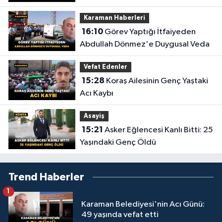
Anlar Ortaya Çıktı
Karaman Haberleri
16:10
Görev Yaptığı İtfaiyeden
Abdullah Dönmez'e Duygusal Veda
Vefat Edenler
15:28
Koraş Ailesinin Genç Yaştaki
Acı Kaybı
Asayiş
15:21
Asker Eğlencesi Kanlı Bitti: 25
Yaşındaki Genç Öldü
Trend Haberler
1
Karaman Belediyesi'nin Acı Günü:
49 yaşında vefat etti