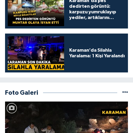
Karaman'da pes
dedirten görüntü:
karpuzu yumruklayıp
yediler, artıklarını
kamelyada bıraktılar
Karaman’da Silahla
Yaralama: 1 Kişi Yaralandı
Foto Galeri