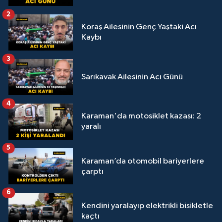
2
Koraş Ailesinin Genç Yaştaki Acı
Kaybı
3
Sarıkavak Ailesinin Acı Günü
4
Karaman'da motosiklet kazası: 2
yaralı
5
Karaman’da otomobil bariyerlere
çarptı
6
Kendini yaralayıp elektrikli bisikletle
kaçtı