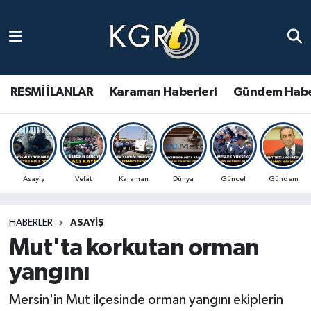
Karaman Haberleri
Gündem Haberleri
RESMİ İLANLAR
Karaman Haberleri
Gündem Habe
Güncel Haberler
Spor Haberleri
Asayiş
Vefat
Karaman
Dünya
Güncel
Gündem
Asayiş Haberleri
HABERLER
ASAYIŞ
Ulusal Haberler
Mut'ta korkutan orman
Vefat Edenler
yangını
Mersin'in Mut ilçesinde orman yangını ekiplerin