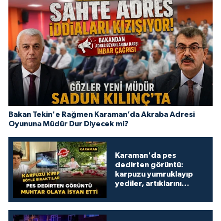
Bakan Tekin'e Rağmen Karaman’da Akraba Adresi
Oyununa Müdür Dur Diyecek mi?
Karaman'da pes
dedirten görüntü:
karpuzu yumruklayıp
yediler, artıklarını
kamelyada bıraktılar