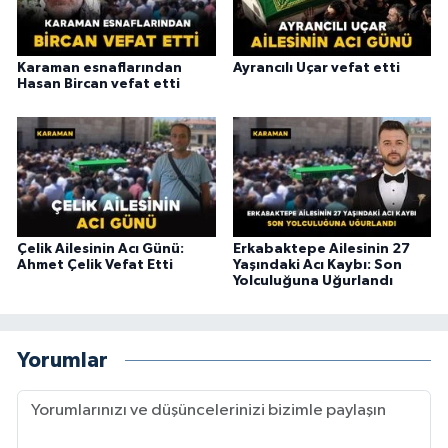
Karaman esnaflarından
Ayrancılı Uçar vefat etti
Hasan Bircan vefat etti
Çelik Ailesinin Acı Günü:
Erkabaktepe Ailesinin 27
Ahmet Çelik Vefat Etti
Yaşındaki Acı Kaybı: Son
Yolculuğuna Uğurlandı
Yorumlar