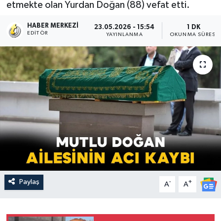
etmekte olan Yurdan Doğan (88) vefat etti.
HABER MERKEZI
23.05.2026 - 15:54
1 DK
EDITÖR
YAYINLANMA
OKUNMA SÜRESI
Paylaş
-
+
A
A