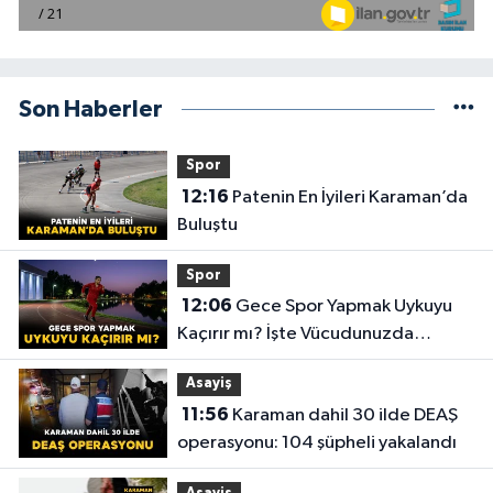
Son Haberler
Spor
12:16
Patenin En İyileri Karaman’da
Buluştu
Spor
12:06
Gece Spor Yapmak Uykuyu
Kaçırır mı? İşte Vücudunuzda
Yaşananlar!
Asayiş
11:56
Karaman dahil 30 ilde DEAŞ
operasyonu: 104 şüpheli yakalandı