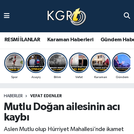
Karaman Haberleri
Gündem Haberleri
RESMİ İLANLAR
Karaman Haberleri
Gündem Habe
Güncel Haberler
Spor Haberleri
Spor
Asayiş
Bilim
Vefat
Karaman
Gündem
Asayiş Haberleri
HABERLER
VEFAT EDENLER
Ulusal Haberler
Mutlu Doğan ailesinin acı
Vefat Edenler
kaybı
Aslen Mutlu olup Hürriyet Mahallesi’nde ikamet