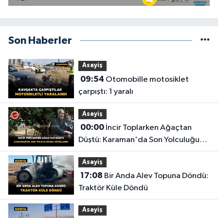
Son Haberler
Asayiş
09:54
Otomobille motosiklet
çarpıştı: 1 yaralı
Asayiş
00:00
İncir Toplarken Ağaçtan
Düştü: Karaman'da Son Yolculuğuna
Uğurlandı
Asayiş
17:08
Bir Anda Alev Topuna Döndü:
Traktör Küle Döndü
Asayiş