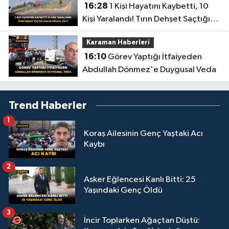
16:28
1 Kişi Hayatını Kaybetti, 10
Kişi Yaralandı! Tırın Dehşet Saçtığı
Anlar Ortaya Çıktı
Karaman Haberleri
16:10
Görev Yaptığı İtfaiyeden
Abdullah Dönmez'e Duygusal Veda
Trend Haberler
1
Koraş Ailesinin Genç Yaştaki Acı
Kaybı
2
Asker Eğlencesi Kanlı Bitti: 25
Yaşındaki Genç Öldü
3
İncir Toplarken Ağaçtan Düştü: