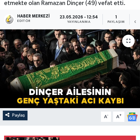
etmekte olan Ramazan Dinçer (49) vefat etti.
HABER MERKEZI
23.05.2026 - 12:54
1
EDITÖR
YAYINLANMA
PAYLAŞIM
OK
Paylaş
-
+
A
A