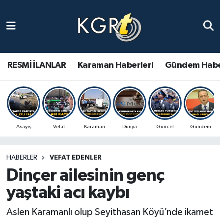
Karaman Haberleri
Gündem Haberleri
RESMİ İLANLAR
Karaman Haberleri
Gündem Habe
Güncel Haberler
Spor Haberleri
Asayiş
Vefat
Karaman
Dünya
Güncel
Gündem
Asayiş Haberleri
HABERLER
VEFAT EDENLER
Ulusal Haberler
Dinçer ailesinin genç
Vefat Edenler
yaştaki acı kaybı
Aslen Karamanlı olup Seyithasan Köyü’nde ikamet