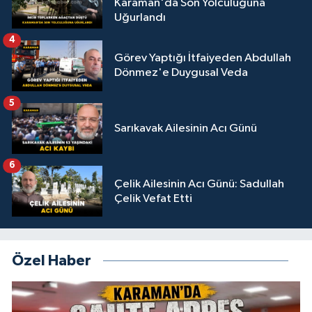
Karaman'da Son Yolculuğuna
Uğurlandı
4
Görev Yaptığı İtfaiyeden Abdullah
Dönmez'e Duygusal Veda
5
Sarıkavak Ailesinin Acı Günü
6
Çelik Ailesinin Acı Günü: Sadullah
Çelik Vefat Etti
Özel Haber