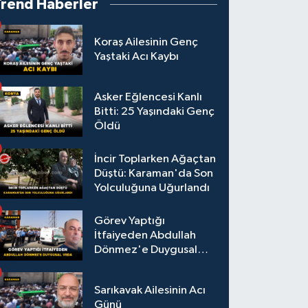
Trend Haberler
Koraş Ailesinin Genç
Yaştaki Acı Kaybı
Asker Eğlencesi Kanlı
Bitti: 25 Yaşındaki Genç
Öldü
İncir Toplarken Ağaçtan
Düştü: Karaman'da Son
Yolculuğuna Uğurlandı
Görev Yaptığı
İtfaiyeden Abdullah
Dönmez'e Duygusal
Veda
Sarıkavak Ailesinin Acı
Günü