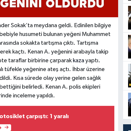
nder Sokak’ta meydana geldi. Edinilen bilgiye
sebebiyle husumeti bulunan yeğeni Muhammet
rasında sokakta tartışma çıktı. Tartışma
rek kaçtı. Kenan A. yeğenini arabayla takip
te taraflar birbirine çarparak
kaza
yaptı.
 tüfekle yeğenine ateş açtı. İhbar üzerine
dildi. Kısa sürede olay yerine gelen sağlık
ttiğini belirledi. Kenan A. polis ekipleri
rinde inceleme yapıldı.
osiklet çarpıştı: 1 yaralı
e