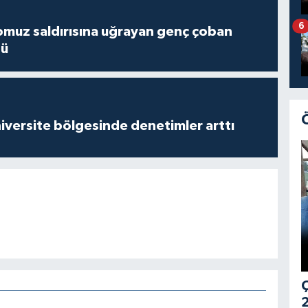
6
muz saldırısına uğrayan genç çoban
dü
versite bölgesinde denetimler arttı
Ç
2