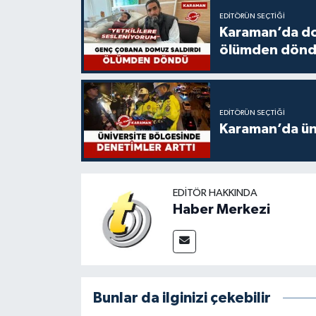
EDITÖRÜN SEÇTIĞI
Karaman’da do
ölümden dön
EDITÖRÜN SEÇTIĞI
Karaman’da üni
EDITÖR HAKKINDA
Haber Merkezi
Bunlar da ilginizi çekebilir