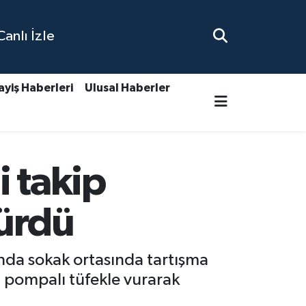
nlı İzle
ayiş Haberleri
Ulusal Haberler
i takip
dürdü
nda sokak ortasında tartışma
i pompalı tüfekle vurarak