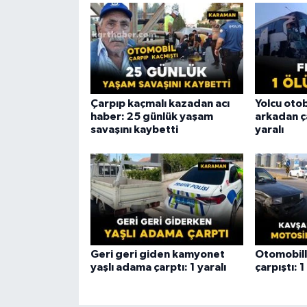
Çarpıp kaçmalı kazadan acı
Yolcu ot
haber: 25 günlük yaşam
arkadan ça
savaşını kaybetti
yaralı
Geri geri giden kamyonet
Otomobill
yaşlı adama çarptı: 1 yaralı
çarpıştı: 1