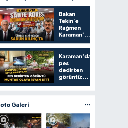
Bakan
Tekin'e
Rağmen
Karaman’da
Akraba
Adresi
Oyununa
Karaman'da
Müdür Dur
pes
Diyecek mi?
dedirten
görüntü:
karpuzu
yumruklayıp
yediler,
artıklarını
Foto Galeri
kamelyada
bıraktılar