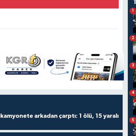
1
2
3
4
kamyonete arkadan çarptı: 1 ölü, 15 yaralı
5