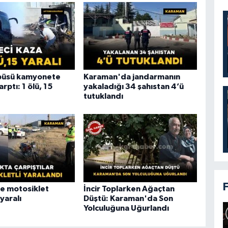
obüsü kamyonete
Karaman'da jandarmanın
rptı: 1 ölü, 15
yakaladığı 34 şahıstan 4’ü
tutuklandı
e motosiklet
İncir Toplarken Ağaçtan
 yaralı
Düştü: Karaman'da Son
Yolculuğuna Uğurlandı