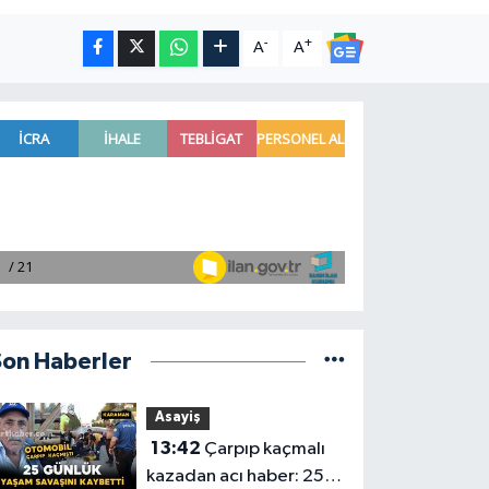
-
+
A
A
Son Haberler
Asayiş
13:42
Çarpıp kaçmalı
kazadan acı haber: 25