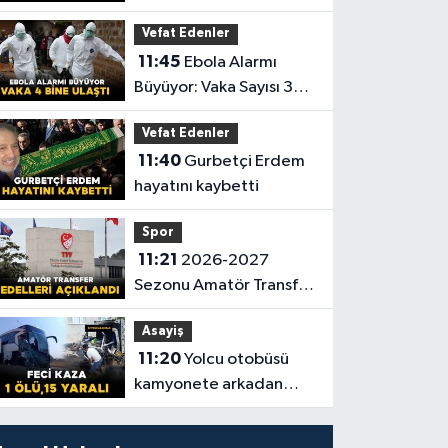
günlük yaşam savaşını
Vefat Edenler
kaybetti
11:45
Ebola Alarmı
Büyüyor: Vaka Sayısı 3
Bin 973’e Ulaştı
Vefat Edenler
11:40
Gurbetçi Erdem
hayatını kaybetti
Spor
11:21
2026-2027
Sezonu Amatör Transfer
Bedelleri Açıklandı
Asayiş
11:20
Yolcu otobüsü
kamyonete arkadan
çarptı: 1 ölü, 15 yaralı