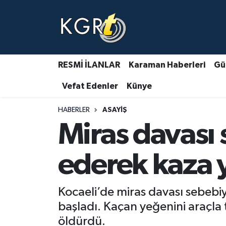
Karaman Haberleri
Gündem Haberleri
RESMİ İLANLAR
Karaman Haberleri
Gü
Vefat Edenler
Künye
Güncel Haberler
HABERLER
ASAYIŞ
Spor Haberleri
Miras davası 
Asayiş Haberleri
ederek kaza y
Ulusal Haberler
Kocaeli’de miras davası sebebi
Vefat Edenler
başladı. Kaçan yeğenini araçla
öldürdü.