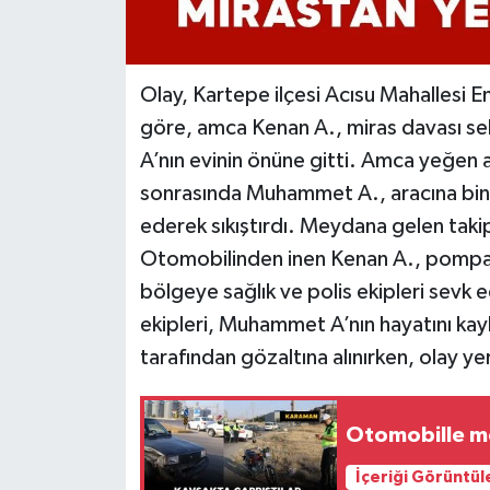
Olay, Kartepe ilçesi Acısu Mahallesi E
göre, amca Kenan A., miras davası 
A’nın evinin önüne gitti. Amca yeğen a
sonrasında Muhammet A., aracına bine
ederek sıkıştırdı. Meydana gelen takip
Otomobilinden inen Kenan A., pompalı
bölgeye sağlık ve polis ekipleri sevk e
ekipleri, Muhammet A’nın hayatını kaybe
tarafından gözaltına alınırken, olay ye
Otomobille mot
İçeriği Görüntül