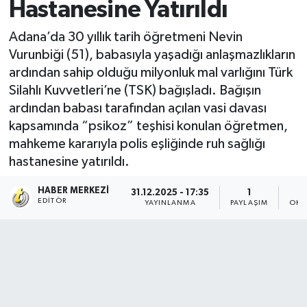
Hastanesine Yatırıldı
Adana’da 30 yıllık tarih öğretmeni Nevin
Vurunbiği (51), babasıyla yaşadığı anlaşmazlıkların
ardından sahip olduğu milyonluk mal varlığını Türk
Silahlı Kuvvetleri’ne (TSK) bağışladı. Bağışın
ardından babası tarafından açılan vasi davası
kapsamında “psikoz” teşhisi konulan öğretmen,
mahkeme kararıyla polis eşliğinde ruh sağlığı
hastanesine yatırıldı.
HABER MERKEZI
31.12.2025 - 17:35
1
EDITÖR
YAYINLANMA
PAYLAŞIM
OKU