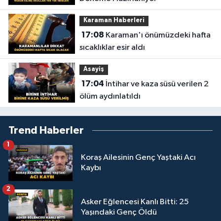
Karaman Haberleri
17:08
Karaman'ı önümüzdeki hafta
sıcaklıklar esir aldı
Asayiş
17:04
İntihar ve kaza süsü verilen 2
ölüm aydınlatıldı
Trend Haberler
1
Koraş Ailesinin Genç Yaştaki Acı
Kaybı
2
Asker Eğlencesi Kanlı Bitti: 25
Yaşındaki Genç Öldü