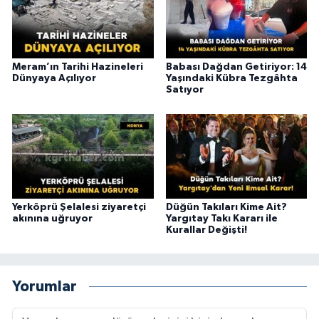
Meram’ın Tarihi Hazineleri
Babası Dağdan Getiriyor: 14
Dünyaya Açılıyor
Yaşındaki Kübra Tezgâhta
Satıyor
Yerköprü Şelalesi ziyaretçi
Düğün Takıları Kime Ait?
akınına uğruyor
Yargıtay Takı Kararı ile
Kurallar Değişti!
Yorumlar