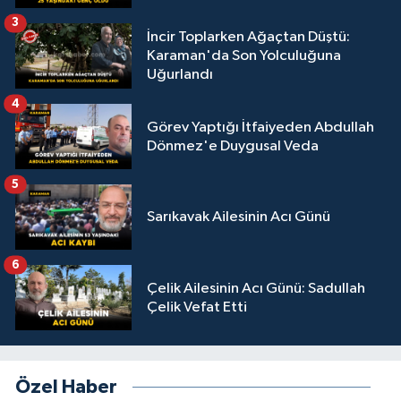
3
İncir Toplarken Ağaçtan Düştü:
Karaman'da Son Yolculuğuna
Uğurlandı
4
Görev Yaptığı İtfaiyeden Abdullah
Dönmez'e Duygusal Veda
5
Sarıkavak Ailesinin Acı Günü
6
Çelik Ailesinin Acı Günü: Sadullah
Çelik Vefat Etti
Özel Haber