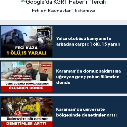
Yolcu otobüsü kamyonete
arkadan çarptı: 1 ölü, 15 yaralı
Karaman’da domuz saldırısına
uğrayan genç çoban ölümden
döndü
Karaman’da üniversite
bölgesinde denetimler arttı