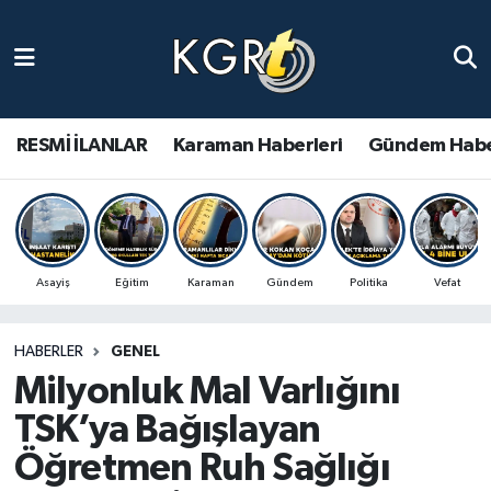
Karaman Haberleri
Gündem Haberleri
RESMİ İLANLAR
Karaman Haberleri
Gündem Habe
Güncel Haberler
Spor Haberleri
Asayiş
Eğitim
Karaman
Gündem
Politika
Vefat
Asayiş Haberleri
HABERLER
GENEL
Ulusal Haberler
Milyonluk Mal Varlığını
Vefat Edenler
TSK’ya Bağışlayan
Öğretmen Ruh Sağlığı