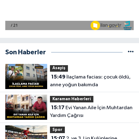
Son Haberler
Asayiş
15:49
İlaçlama faciası: çocuk öldü,
anne yoğun bakımda
Karaman Haberleri
15:17
Evi Yanan Aile İçin Muhtardan
Yardım Çağrısı
Spor
15:07
2. ve 3. Lig Kulüplerine