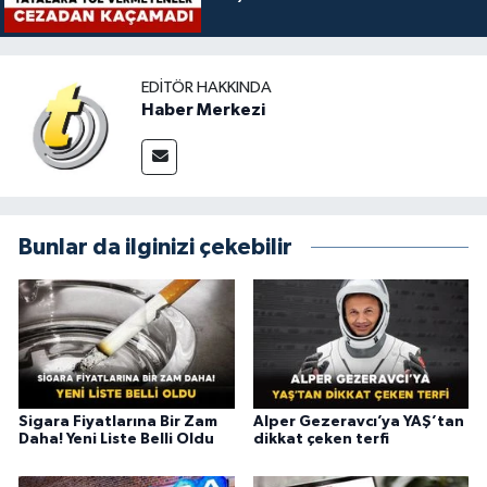
EDITÖR HAKKINDA
Haber Merkezi
Bunlar da ilginizi çekebilir
Sigara Fiyatlarına Bir Zam
Alper Gezeravcı’ya YAŞ’tan
Daha! Yeni Liste Belli Oldu
dikkat çeken terfi