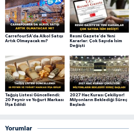
CarrefourSA’da Alkol Satışı
Resmi Gazete’de Yeni
Artık Olmayacak mı?
Kararlar: Çok Sayıda İsim
Değişti
Tağşiş Listesi Güncellendi:
2027 Hac Kurası Çekiliyor!
20 Peynir ve Yoğurt Markası
Milyonların Beklediği Süreç
İfşa Edildi
Başladı
Yorumlar