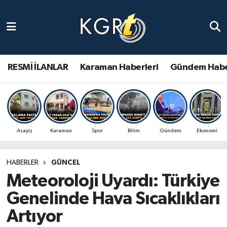
Karaman Haberleri
Gündem Haberleri
RESMİ İLANLAR
Karaman Haberleri
Gündem Habe
Güncel Haberler
Spor Haberleri
Asayiş
Karaman
Spor
Bilim
Gündem
Ekonomi
Asayiş Haberleri
HABERLER
GÜNCEL
Ulusal Haberler
Meteoroloji Uyardı: Türkiye
Vefat Edenler
Genelinde Hava Sıcaklıkları
Artıyor