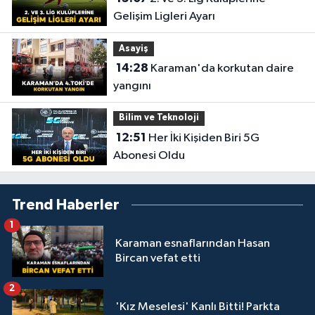
Gelişim Ligleri Ayarı
Asayiş
14:28
Karaman'da korkutan daire
yangını
Bilim ve Teknoloji
12:51
Her İki Kişiden Biri 5G
Abonesi Oldu
Trend Haberler
1
Karaman esnaflarından Hasan
Bircan vefat etti
2
'Kız Meselesi' Kanlı Bitti! Parkta