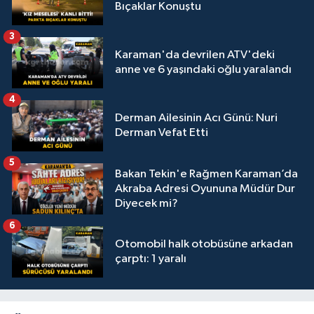
Bıçaklar Konuştu
3
Karaman'da devrilen ATV'deki
anne ve 6 yaşındaki oğlu yaralandı
4
Derman Ailesinin Acı Günü: Nuri
Derman Vefat Etti
5
Bakan Tekin'e Rağmen Karaman’da
Akraba Adresi Oyununa Müdür Dur
Diyecek mi?
6
Otomobil halk otobüsüne arkadan
çarptı: 1 yaralı