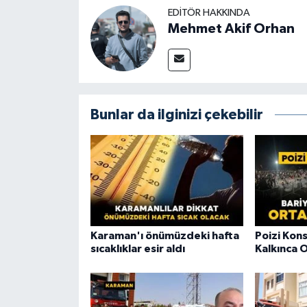
EDITÖR HAKKINDA
Mehmet Akif Orhan
Bunlar da ilginizi çekebilir
Karaman'ı önümüzdeki hafta
Poizi Kon
sıcaklıklar esir aldı
Kalkınca O