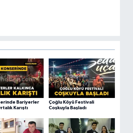
serinde Bariyerler
Çoğlu Köyü Festivali
rtalık Karıştı
Coşkuyla Başladı