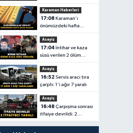
Hazırlanıyor
Karaman Haberleri
17:08
Karaman'ı
önümüzdeki hafta
sıcaklıklar esir aldı
Asayiş
17:04
İntihar ve kaza
süsü verilen 2 ölüm
aydınlatıldı
Asayiş
16:52
Servis aracı tıra
çarptı: 1'i ağır 7 yaralı
Asayiş
16:48
Çarpışma sonrası
itfaiye devrildi: 2
itfaiyeci yaralı