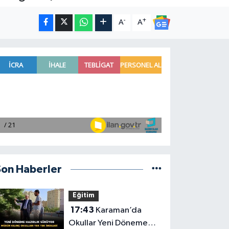
-
+
A
A
Son Haberler
Eğitim
17:43
Karaman’da
Okullar Yeni Döneme