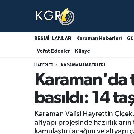
Karaman Haberleri
Gündem Haberleri
RESMİ İLANLAR
Karaman Haberleri
Gü
Vefat Edenler
Künye
Güncel Haberler
HABERLER
KARAMAN HABERLERI
Spor Haberleri
Karaman'da t
Asayiş Haberleri
basıldı: 14 t
Ulusal Haberler
Karaman Valisi Hayrettin Çiçek
Vefat Edenler
altyapı projesinde hazırlıkların
kamulaştırılacağını ve altyapı