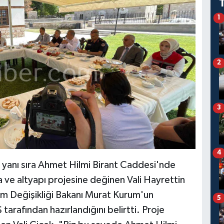
1
2
3
4
n yanı sıra Ahmet Hilmi Birant Caddesi'nde
a ve altyapı projesine değinen Vali Hayrettin
klim Değişikliği Bakanı Murat Kurum'un
5
 tarafından hazırlandığını belirtti. Proje