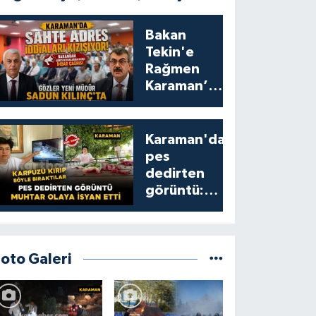
Bakan
Tekin'e
Rağmen
Karaman’da
Akraba
Adresi
Oyununa
Karaman'da
Müdür Dur
pes
Diyecek mi?
dedirten
görüntü:
karpuzu
yumruklayıp
yediler,
artıklarını
Foto Galeri
kamelyada
bıraktılar