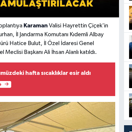
toplantıya
Karaman
Valisi Hayrettin Çiçek'in
urhan, İl Jandarma Komutanı Kıdemli Albay
rü Hatice Bulut, İl Özel İdaresi Genel
 Meclisi Başkanı Ali İhsan Alanlı katıldı.
üzdeki hafta sıcaklıklar esir aldı
e