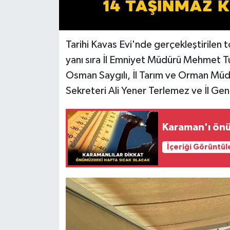
Tarihi Kavas Evi'nde gerçekleştirilen 
yanı sıra İl Emniyet Müdürü Mehmet T
Osman Saygılı, İl Tarım ve Orman Müdü
Sekreteri Ali Yener Terlemez ve İl Genel
Karaman'ı önüm
İçeriği Görüntül