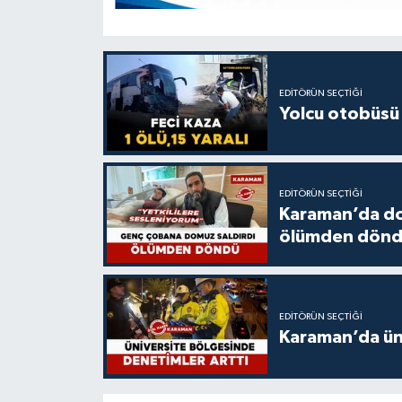
EDITÖRÜN SEÇTIĞI
Yolcu otobüsü 
EDITÖRÜN SEÇTIĞI
Karaman’da do
ölümden dön
EDITÖRÜN SEÇTIĞI
Karaman’da üni