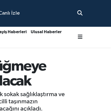
nlı İzle
ayiş Haberleri
Ulusal Haberler
düğmeye
ılacak
k sokak sağlıklaştırma ve
illi taşınmazın
cağını açıkladı.