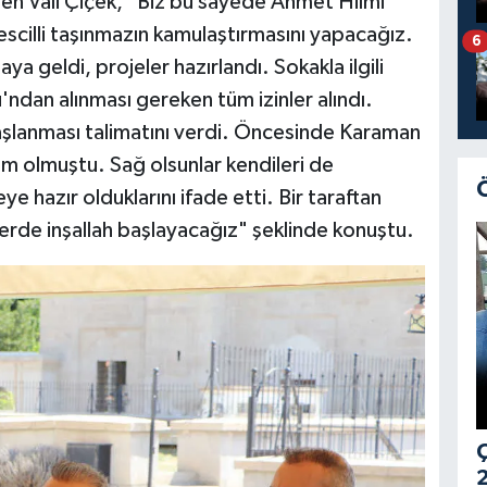
den Vali Çiçek, "Biz bu sayede Ahmet Hilmi
scilli taşınmazın kamulaştırmasını yapacağız.
6
aya geldi, projeler hazırlandı. Sokakla ilgili
'ndan alınması gereken tüm izinler alındı.
aşlanması talimatını verdi. Öncesinde Karaman
m olmuştu. Sağ olsunlar kendileri de
 hazır olduklarını ifade etti. Bir taraftan
erde inşallah başlayacağız" şeklinde konuştu.
Ç
2