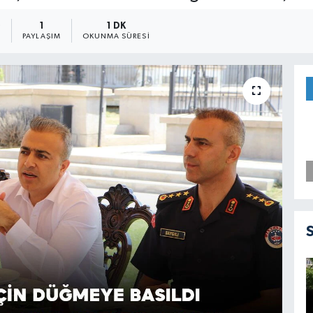
0
1
1 DK
PAYLAŞIM
OKUNMA SÜRESI