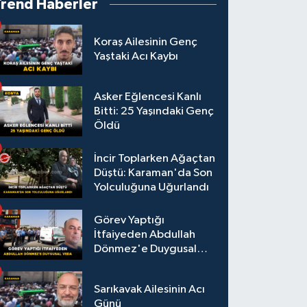
Trend Haberler
Koraş Ailesinin Genç
Yaştaki Acı Kaybı
Asker Eğlencesi Kanlı
Bitti: 25 Yaşındaki Genç
Öldü
İncir Toplarken Ağaçtan
Düştü: Karaman'da Son
Yolculuğuna Uğurlandı
Görev Yaptığı
İtfaiyeden Abdullah
Dönmez'e Duygusal
Veda
Sarıkavak Ailesinin Acı
Günü