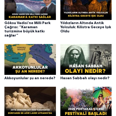
Göksu Vadisi’ne Milli Park
Yıldızların Altında Antik
Çağrısı: “Karaman
Yolculuk: Kilistra Geceye Işık
turizmine büyük katkı
Oldu
sağlar”
Akkoyunlular şu an nerede?
Hasan Sabbah olayı nedir?