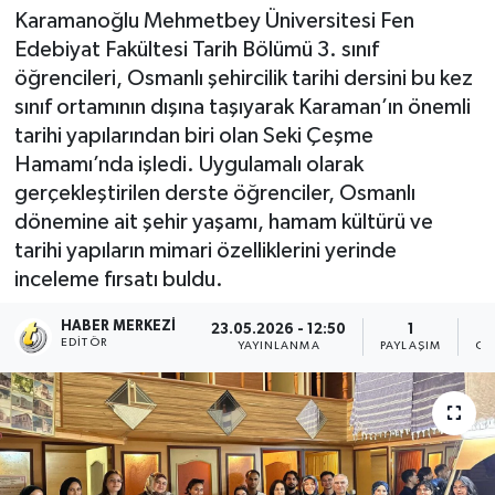
Karamanoğlu Mehmetbey Üniversitesi Fen
Edebiyat Fakültesi Tarih Bölümü 3. sınıf
öğrencileri, Osmanlı şehircilik tarihi dersini bu kez
sınıf ortamının dışına taşıyarak Karaman’ın önemli
tarihi yapılarından biri olan Seki Çeşme
Hamamı’nda işledi. Uygulamalı olarak
gerçekleştirilen derste öğrenciler, Osmanlı
dönemine ait şehir yaşamı, hamam kültürü ve
tarihi yapıların mimari özelliklerini yerinde
inceleme fırsatı buldu.
HABER MERKEZI
23.05.2026 - 12:50
1
EDITÖR
YAYINLANMA
PAYLAŞIM
OK