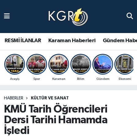
Karaman Haberleri
Gündem Haberleri
RESMİ İLANLAR
Karaman Haberleri
Gündem Habe
Güncel Haberler
Spor Haberleri
Asayiş
Spor
Karaman
Bilim
Gündem
Ekonomi
Asayiş Haberleri
HABERLER
KÜLTÜR VE SANAT
Ulusal Haberler
KMÜ Tarih Öğrencileri
Vefat Edenler
Dersi Tarihi Hamamda
İşledi