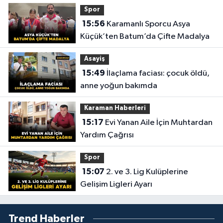
Spor
15:56
Karamanlı Sporcu Asya
Küçük’ten Batum’da Çifte Madalya
Asayiş
15:49
İlaçlama faciası: çocuk öldü,
anne yoğun bakımda
Karaman Haberleri
15:17
Evi Yanan Aile İçin Muhtardan
Yardım Çağrısı
Spor
15:07
2. ve 3. Lig Kulüplerine
Gelişim Ligleri Ayarı
Trend Haberler