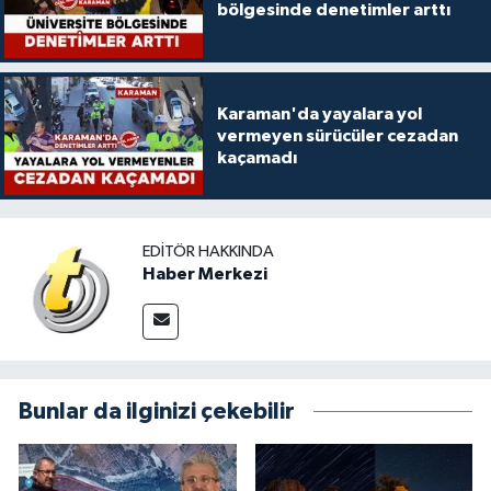
bölgesinde denetimler arttı
Karaman'da yayalara yol
vermeyen sürücüler cezadan
kaçamadı
EDITÖR HAKKINDA
Haber Merkezi
Bunlar da ilginizi çekebilir