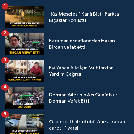
1
'Kız Meselesi' Kanlı Bitti! Parkta
Bıçaklar Konuştu
2
Karaman esnaflarından Hasan
Bircan vefat etti
3
Evi Yanan Aile İçin Muhtardan
Yardım Çağrısı
4
Derman Ailesinin Acı Günü: Nuri
Derman Vefat Etti
5
Otomobil halk otobüsüne arkadan
çarptı: 1 yaralı