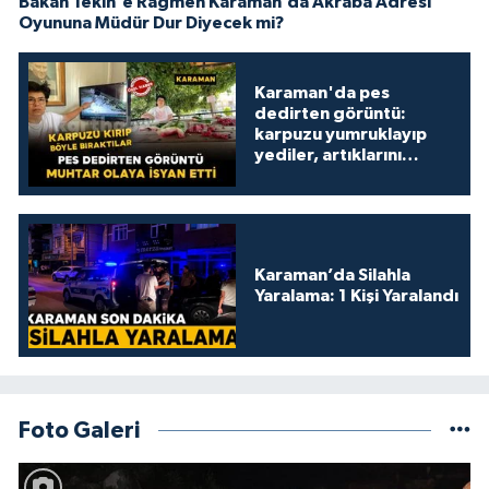
Bakan Tekin'e Rağmen Karaman’da Akraba Adresi
Oyununa Müdür Dur Diyecek mi?
Karaman'da pes
dedirten görüntü:
karpuzu yumruklayıp
yediler, artıklarını
kamelyada bıraktılar
Karaman’da Silahla
Yaralama: 1 Kişi Yaralandı
Foto Galeri