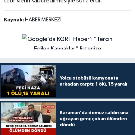
tebriklerin kabul edilmesiyle sona erdi.
Kaynak:
HABER MERKEZİ
Yolcu otobüsü kamyonete
arkadan çarptı: 1 ölü, 15 yaralı
Karaman’da domuz saldırısına
uğrayan genç çoban ölümden
döndü