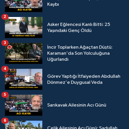
Kaybı
2
Asker Eğlencesi Kanlı Bitti: 25
Yaşındaki Genç Öldü
3
İncir Toplarken Ağaçtan Düştü:
Karaman'da Son Yolculuğuna
Uğurlandı
4
Görev Yaptığı İtfaiyeden Abdullah
Dönmez'e Duygusal Veda
5
Sarıkavak Ailesinin Acı Günü
6
Çelik Ailesinin Acı Günü: Sadullah