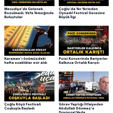
Mesudiye’de Gelenek
Çoğlu’da Yer Yerinden
Bozulmadı: Vefa Yemeğinde
Oynadı! Festival Gecesine
Buluştular
Büyük İlgi
Karaman'ı önümüzdeki
Poizi Konserinde Bariyerler
hafta sıcaklıklar esir aldı
Kalkınca Ortalık Karıştı
Çoğlu Köyü Festivali
Görev Yaptığı İtfaiyeden
Coşkuyla Başladı
Abdullah Dönmez'e
Duygusal Veda