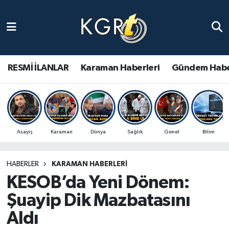
Karaman Haberleri
Gündem Haberleri
RESMİ İLANLAR
Karaman Haberleri
Gündem Habe
Güncel Haberler
Spor Haberleri
Asayiş
Karaman
Dünya
Sağlık
Genel
Bilim
Asayiş Haberleri
HABERLER
KARAMAN HABERLERI
Ulusal Haberler
KESOB’da Yeni Dönem:
Vefat Edenler
Şuayip Dik Mazbatasını
Aldı