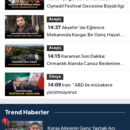
Oynadı! Festival Gecesine Büyük İlgi
Asayiş
14:37
Akşehir'de Eğlence
Mekanında Kavga: Bir Genç Hayatını
Kaybetti
Asayiş
14:15
Karaman Son Dakika:
Ormanlık Alanda Cansız Bedenine
Ulaşıldı
Dünya
14:09
İran: "ABD ile müzakere
yürütmüyoruz
Trend Haberler
1
Koraş Ailesinin Genç Yaştaki Acı