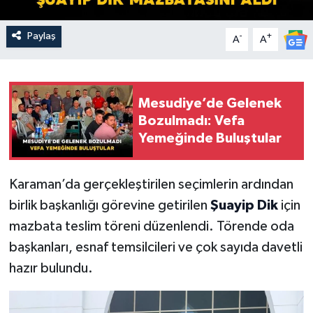
Paylaş
-
+
A
A
Mesudiye’de Gelenek
Bozulmadı: Vefa
Yemeğinde Buluştular
Karaman’da gerçekleştirilen seçimlerin ardından
birlik başkanlığı görevine getirilen
Şuayip Dik
için
mazbata teslim töreni düzenlendi. Törende oda
başkanları, esnaf temsilcileri ve çok sayıda davetli
hazır bulundu.