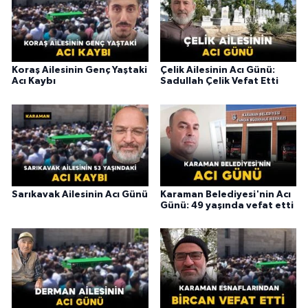
Koraş Ailesinin Genç Yaştaki
Çelik Ailesinin Acı Günü:
Acı Kaybı
Sadullah Çelik Vefat Etti
Sarıkavak Ailesinin Acı Günü
Karaman Belediyesi'nin Acı
Günü: 49 yaşında vefat etti