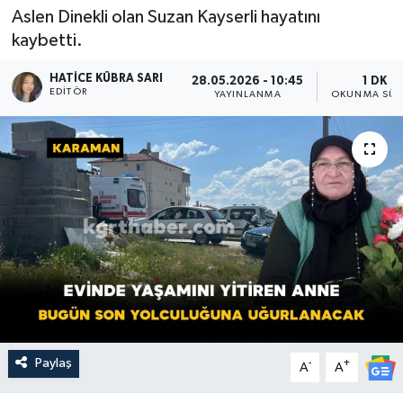
Aslen Dinekli olan Suzan Kayserli hayatını
kaybetti.
HATICE KÜBRA SARI
28.05.2026 - 10:45
1 DK
EDITÖR
YAYINLANMA
OKUNMA SÜR
Paylaş
-
+
A
A