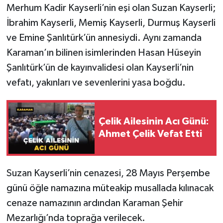
Merhum Kadir Kayserli’nin eşi olan Suzan Kayserli;
İbrahim Kayserli, Memiş Kayserli, Durmuş Kayserli
ve Emine Şanlıtürk’ün annesiydi. Aynı zamanda
Karaman’ın bilinen isimlerinden Hasan Hüseyin
Şanlıtürk’ün de kayınvalidesi olan Kayserli’nin
vefatı, yakınları ve sevenlerini yasa boğdu.
Çelik Ailesinin Acı Günü:
Ahmet Çelik Vefat Etti
Suzan Kayserli’nin cenazesi, 28 Mayıs Perşembe
günü öğle namazına müteakip musallada kılınacak
cenaze namazının ardından Karaman Şehir
Mezarlığı’nda toprağa verilecek.