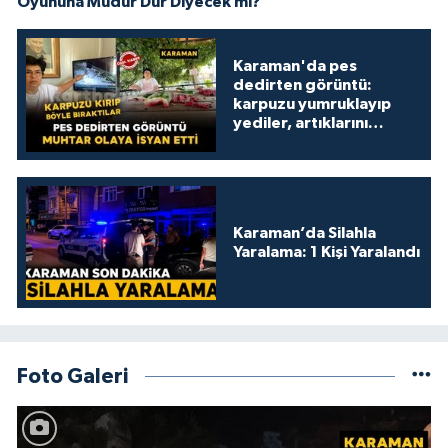
Oyununa Müdür Dur Diyecek mi?
Karaman'da pes
dedirten görüntü:
karpuzu yumruklayıp
yediler, artıklarını
kamelyada bıraktılar
Karaman’da Silahla
Yaralama: 1 Kişi Yaralandı
Foto Galeri