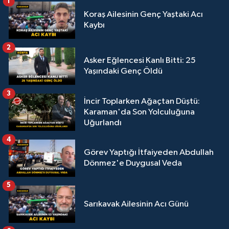
1
Koraş Ailesinin Genç Yaştaki Acı
Kaybı
2
Asker Eğlencesi Kanlı Bitti: 25
Yaşındaki Genç Öldü
3
İncir Toplarken Ağaçtan Düştü:
Karaman'da Son Yolculuğuna
Uğurlandı
4
Görev Yaptığı İtfaiyeden Abdullah
Dönmez'e Duygusal Veda
5
Sarıkavak Ailesinin Acı Günü