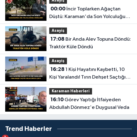
Asayiş
00:00
İncir Toplarken Ağaçtan
Düştü: Karaman'da Son Yolculuğuna
Uğurlandı
Asayiş
17:08
Bir Anda Alev Topuna Döndü:
Traktör Küle Döndü
Asayiş
16:28
1 Kişi Hayatını Kaybetti, 10
Kişi Yaralandı! Tırın Dehşet Saçtığı
Anlar Ortaya Çıktı
Karaman Haberleri
16:10
Görev Yaptığı İtfaiyeden
Abdullah Dönmez'e Duygusal Veda
Trend Haberler