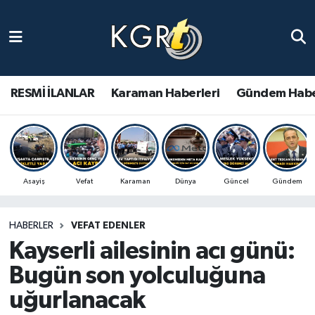
Karaman Haberleri
Gündem Haberleri
RESMİ İLANLAR
Karaman Haberleri
Gündem Habe
Güncel Haberler
Spor Haberleri
Asayiş
Vefat
Karaman
Dünya
Güncel
Gündem
Asayiş Haberleri
HABERLER
VEFAT EDENLER
Ulusal Haberler
Kayserli ailesinin acı günü:
Vefat Edenler
Bugün son yolculuğuna
uğurlanacak