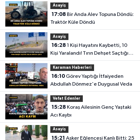
Asayiş
17:08
Bir Anda Alev Topuna Döndü:
Traktör Küle Döndü
Asayiş
16:28
1 Kişi Hayatını Kaybetti, 10
Kişi Yaralandı! Tırın Dehşet Saçtığı
Anlar Ortaya Çıktı
Karaman Haberleri
16:10
Görev Yaptığı İtfaiyeden
Abdullah Dönmez'e Duygusal Veda
Vefat Edenler
15:28
Koraş Ailesinin Genç Yaştaki
Acı Kaybı
Asayiş
15:21
Asker Eğlencesi Kanlı Bitti: 25