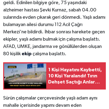
geldi. Edinilen bilgiye göre, 75 yaşındaki
alzheimer hastası Şevki Kurnaz, sabah 04.00
sularında evden çıkarak geri dönmedi. Yaşlı adamı
bulamayan ailesi durumu 112 Acil Çağrı
Merkezi'ne bildirdi. İhbar sonrası harekete geçen
ekipler, yaşlı adamı bulmak için çalışma başlattı.
AFAD, UMKE, jandarma ve gönüllülerden oluşan
80 kişilik
ekip
çalışma başlattı.
1 Kişi Hayatını Kaybetti,
10 Kişi Yaralandı! Tırın
Dehşet Saçtığı Anlar
Ortaya Çıktı
Sürün çalışmalar çerçevesinde yaşlı adam aynı
mahalle içerisinde yapımı devam eden