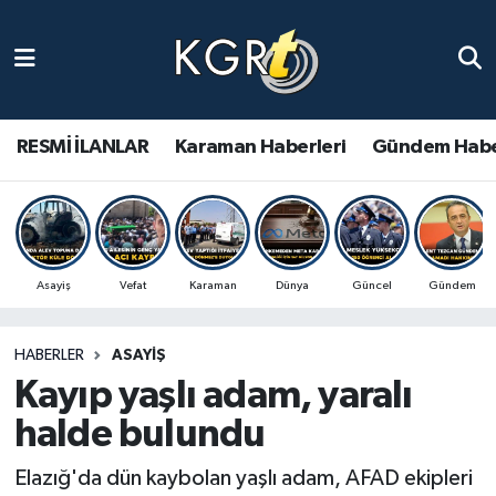
Karaman Haberleri
Gündem Haberleri
RESMİ İLANLAR
Karaman Haberleri
Gündem Habe
Güncel Haberler
Spor Haberleri
Asayiş
Vefat
Karaman
Dünya
Güncel
Gündem
Asayiş Haberleri
HABERLER
ASAYIŞ
Ulusal Haberler
Kayıp yaşlı adam, yaralı
Vefat Edenler
halde bulundu
Elazığ'da dün kaybolan yaşlı adam, AFAD ekipleri