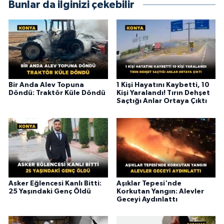
Bunlar da ilginizi çekebilir
Bir Anda Alev Topuna
1 Kişi Hayatını Kaybetti, 10
Döndü: Traktör Küle Döndü
Kişi Yaralandı! Tırın Dehşet
Saçtığı Anlar Ortaya Çıktı
Asker Eğlencesi Kanlı Bitti:
Aşıklar Tepesi'nde
25 Yaşındaki Genç Öldü
Korkutan Yangın: Alevler
Geceyi Aydınlattı