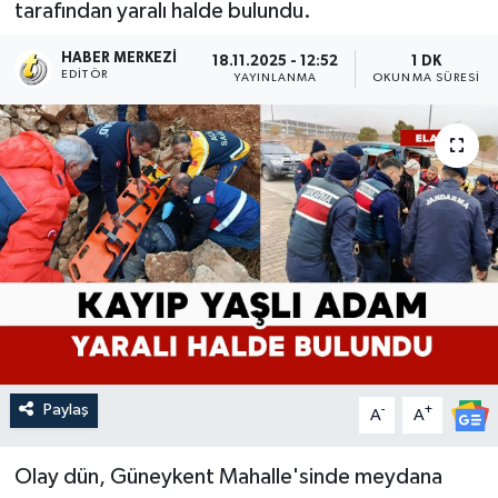
tarafından yaralı halde bulundu.
HABER MERKEZI
18.11.2025 - 12:52
1 DK
EDITÖR
YAYINLANMA
OKUNMA SÜRESI
Paylaş
-
+
A
A
Olay dün, Güneykent Mahalle'sinde meydana