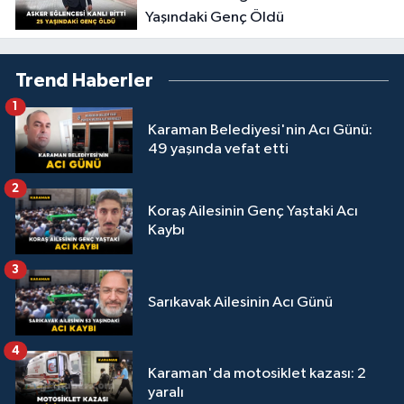
Yaşındaki Genç Öldü
Trend Haberler
1
Karaman Belediyesi'nin Acı Günü:
49 yaşında vefat etti
2
Koraş Ailesinin Genç Yaştaki Acı
Kaybı
3
Sarıkavak Ailesinin Acı Günü
4
Karaman'da motosiklet kazası: 2
yaralı