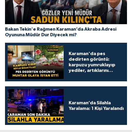
Bakan Tekin'e Rağmen Karaman’da Akraba Adresi
Oyununa Müdür Dur Diyecek mi?
Karaman'da pes
dedirten görüntü:
karpuzu yumruklayıp
yediler, artıklarını
kamelyada bıraktılar
Karaman’da Silahla
Yaralama: 1 Kişi Yaralandı