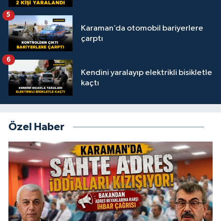
5
Karaman’da otomobil bariyerlere
çarptı
6
Kendini yaralayıp elektrikli bisikletle
kaçtı
Özel Haber