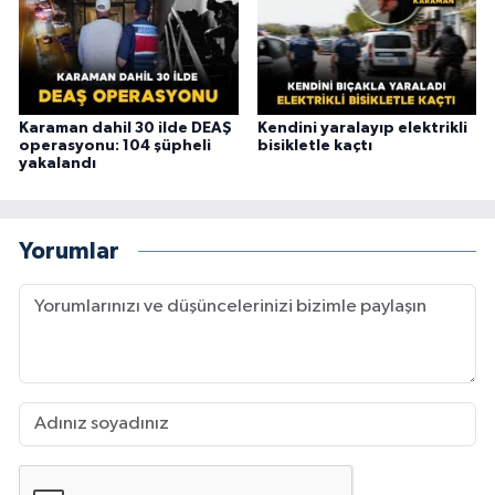
Karaman dahil 30 ilde DEAŞ
Kendini yaralayıp elektrikli
operasyonu: 104 şüpheli
bisikletle kaçtı
yakalandı
Yorumlar