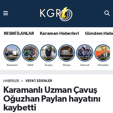
Karaman Haberleri
Gündem Haberleri
RESMİ İLANLAR
Karaman Haberleri
Gündem Habe
Güncel Haberler
Spor Haberleri
Karaman
Vefat
Asayiş
Dünya
Güncel
Gündem
Asayiş Haberleri
HABERLER
VEFAT EDENLER
Ulusal Haberler
Karamanlı Uzman Çavuş
Vefat Edenler
Oğuzhan Paylan hayatını
kaybetti