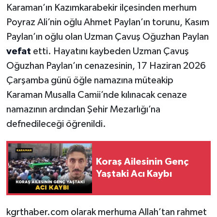
Karaman’ın Kazımkarabekir ilçesinden merhum
Poyraz Ali’nin oğlu Ahmet Paylan’ın torunu, Kasım
Paylan’ın oğlu olan Uzman Çavuş Oğuzhan Paylan
vefat
etti. Hayatını kaybeden Uzman Çavuş
Oğuzhan Paylan’ın cenazesinin, 17 Haziran 2026
Çarşamba günü öğle namazına müteakip
Karaman Musalla Camii’nde kılınacak cenaze
namazının ardından Şehir Mezarlığı’na
defnedileceği öğrenildi.
Koraş Ailesinin Genç
Yaştaki Acı Kaybı
kgrthaber.com olarak merhuma Allah’tan rahmet