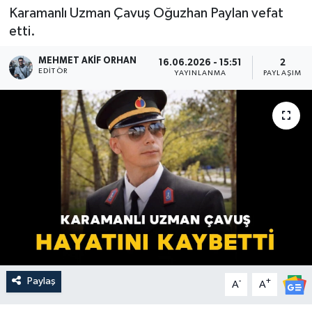
Karamanlı Uzman Çavuş Oğuzhan Paylan vefat
etti.
MEHMET AKIF ORHAN
16.06.2026 - 15:51
2
EDITÖR
YAYINLANMA
PAYLAŞIM
Paylaş
-
+
A
A