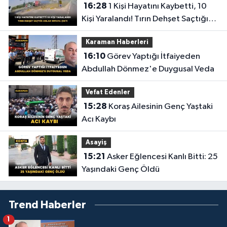
16:28
1 Kişi Hayatını Kaybetti, 10
Kişi Yaralandı! Tırın Dehşet Saçtığı
Anlar Ortaya Çıktı
Karaman Haberleri
16:10
Görev Yaptığı İtfaiyeden
Abdullah Dönmez'e Duygusal Veda
Vefat Edenler
15:28
Koraş Ailesinin Genç Yaştaki
Acı Kaybı
Asayiş
15:21
Asker Eğlencesi Kanlı Bitti: 25
Yaşındaki Genç Öldü
Trend Haberler
1