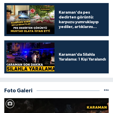
Karaman'da pes
dedirten görüntü:
karpuzu yumruklayıp
yediler, artıklarını
kamelyada bıraktılar
Karaman’da Silahla
Yaralama: 1 Kişi Yaralandı
Foto Galeri