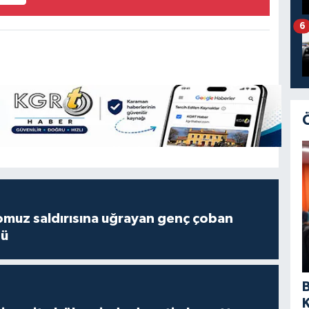
6
muz saldırısına uğrayan genç çoban
dü