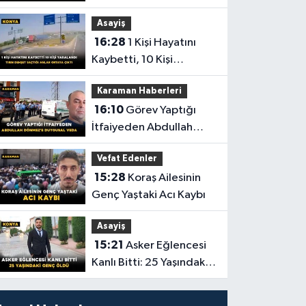
Küle Döndü
Asayiş
16:28
1 Kişi Hayatını
Kaybetti, 10 Kişi
Yaralandı! Tırın Dehşet
Karaman Haberleri
Saçtığı Anlar Ortaya
16:10
Görev Yaptığı
Çıktı
İtfaiyeden Abdullah
Dönmez'e Duygusal
Vefat Edenler
Veda
15:28
Koraş Ailesinin
Genç Yaştaki Acı Kaybı
Asayiş
15:21
Asker Eğlencesi
Kanlı Bitti: 25 Yaşındaki
Genç Öldü