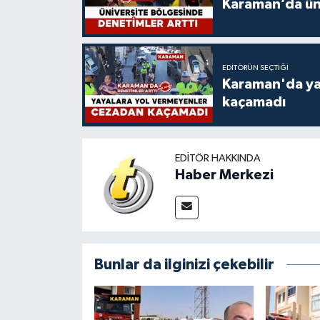
Karaman’da üni
EDITÖRÜN SEÇTIĞI
Karaman'da ya
kaçamadı
EDITÖR HAKKINDA
Haber Merkezi
Bunlar da ilginizi çekebilir