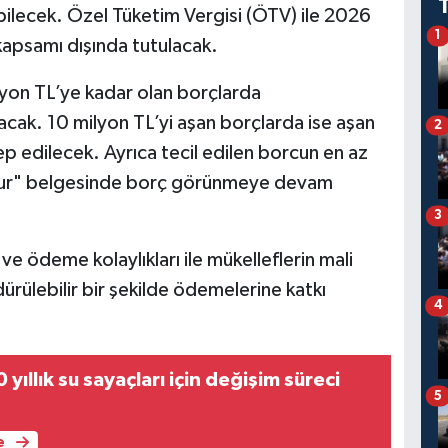
bilecek. Özel Tüketim Vergisi (ÖTV) ile 2026
1
 kapsamı dışında tutulacak.
yon TL’ye kadar olan borçlarda
cak. 10 milyon TL’yi aşan borçlarda ise aşan
2
lep edilecek. Ayrıca tecil edilen borcun en az
ur" belgesinde borç görünmeye devam
3
e ödeme kolaylıkları ile mükelleflerin mali
dürülebilir bir şekilde ödemelerine katkı
4
yıllık su sayaçları için değişim süreci
5
e