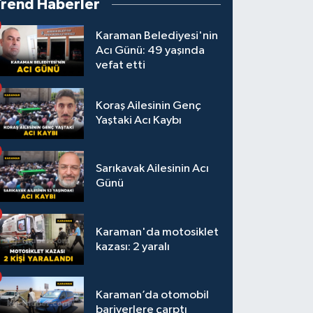
Trend Haberler
Karaman Belediyesi'nin
Acı Günü: 49 yaşında
vefat etti
Koraş Ailesinin Genç
Yaştaki Acı Kaybı
Sarıkavak Ailesinin Acı
Günü
Karaman'da motosiklet
kazası: 2 yaralı
Karaman’da otomobil
bariyerlere çarptı