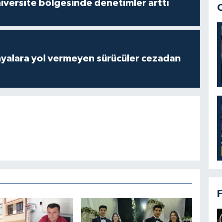
versite bölgesinde denetimler arttı
yalara yol vermeyen sürücüler cezadan