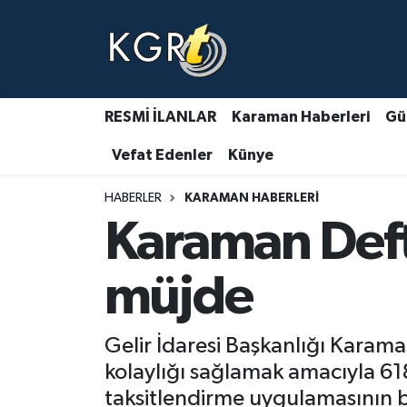
Karaman Haberleri
Gündem Haberleri
RESMİ İLANLAR
Karaman Haberleri
Gü
Vefat Edenler
Künye
Güncel Haberler
HABERLER
KARAMAN HABERLERI
Spor Haberleri
Karaman Deft
Asayiş Haberleri
müjde
Ulusal Haberler
Gelir İdaresi Başkanlığı Karam
Vefat Edenler
kolaylığı sağlamak amacıyla 61
taksitlendirme uygulamasının b