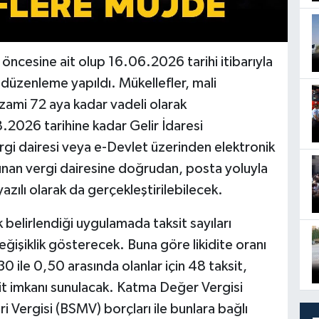
öncesine ait olup 16.06.2026 tarihi itibarıyla
 düzenleme yapıldı. Mükellefler, mali
azami 72 aya kadar vadeli olarak
.2026 tarihine kadar Gelir İdaresi
vergi dairesi veya e-Devlet üzerinden elektronik
unan vergi dairesine doğrudan, posta yoluyla
yazılı olarak da gerçekleştirilebilecek.
ak belirlendiği uygulamada taksit sayıları
değişiklik gösterecek. Buna göre likidite oranı
30 ile 0,50 arasında olanlar için 48 taksit,
ksit imkanı sunulacak. Katma Değer Vergisi
 Vergisi (BSMV) borçları ile bunlara bağlı