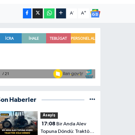
-
+
A
A
Son Haberler
Asayiş
17:08
Bir Anda Alev
Topuna Döndü: Traktör