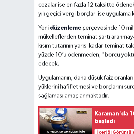
cezalar ise en fazla 12 taksitte ödene
yılı geçici vergi borçları ise uygulama
Yeni
düzenleme
çerçevesinde 10 mil
mükelleflerden teminat şartı aranmaya
kısım tutarının yarısı kadar teminat ta
yüzde 10’u ödenmeden, "borcu yokt
edecek.
Uygulamanın, daha düşük faiz oranları v
yüklerini hafifletmesi ve borçlarını sür
sağlaması amaçlanmaktadır.
Karaman'da 10 
başladı
İçeriği Görüntül