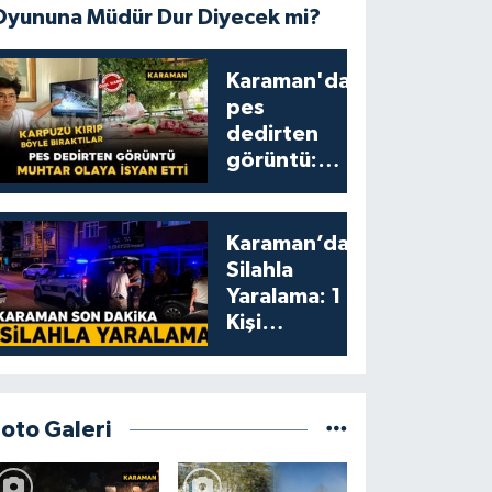
Oyununa Müdür Dur Diyecek mi?
Karaman'da
pes
dedirten
görüntü:
karpuzu
yumruklayıp
yediler,
Karaman’da
artıklarını
Silahla
kamelyada
Yaralama: 1
bıraktılar
Kişi
Yaralandı
Foto Galeri