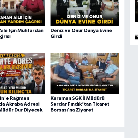
Aile İçin Muhtardan
Deniz ve Onur Dünya Evine
ğrısı
Girdi
kin'e Rağmen
Karaman SGK İl Müdürü
da Akraba Adresi
Serdar Fındık’tan Ticaret
Müdür Dur Diyecek
Borsası’na Ziyaret