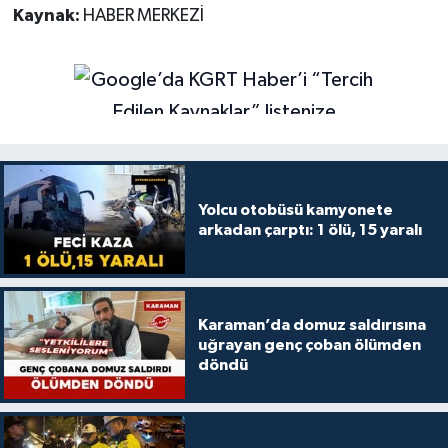
Kaynak:
HABER MERKEZİ
Yolcu otobüsü kamyonete
arkadan çarptı: 1 ölü, 15 yaralı
Karaman’da domuz saldırısına
uğrayan genç çoban ölümden
döndü