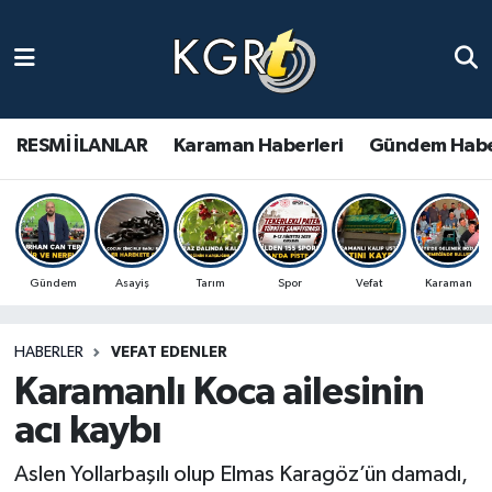
Karaman Haberleri
Gündem Haberleri
RESMİ İLANLAR
Karaman Haberleri
Gündem Habe
Güncel Haberler
Spor Haberleri
Gündem
Asayiş
Tarım
Spor
Vefat
Karaman
Asayiş Haberleri
HABERLER
VEFAT EDENLER
Ulusal Haberler
Karamanlı Koca ailesinin
Vefat Edenler
acı kaybı
Aslen Yollarbaşılı olup Elmas Karagöz’ün damadı,