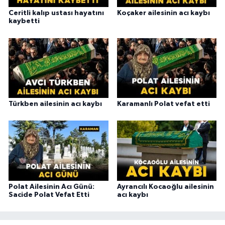
Ceritli kalıp ustası hayatını
Koçaker ailesinin acı kaybı
kaybetti
Türkben ailesinin acı kaybı
Karamanlı Polat vefat etti
Polat Ailesinin Acı Günü:
Ayrancılı Kocaoğlu ailesinin
Sacide Polat Vefat Etti
acı kaybı