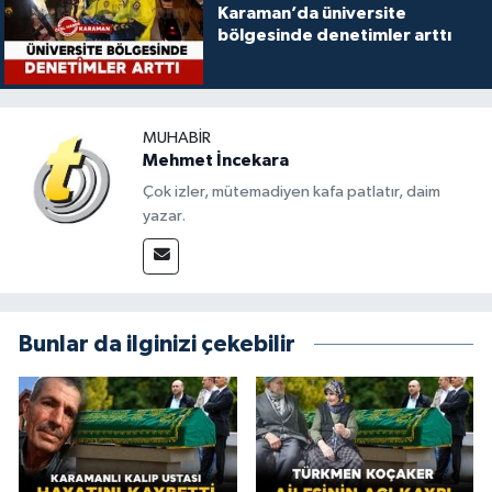
Karaman’da üniversite
bölgesinde denetimler arttı
MUHABIR
Mehmet İncekara
Çok izler, mütemadiyen kafa patlatır, daim
yazar.
Bunlar da ilginizi çekebilir