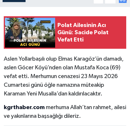
Polat Ailesinin Acı
Günü: Sacide Polat
Vefat Etti
Aslen Yollarbaşılı olup Elmas Karagöz’ün damadı,
aslen Göcer Köyü’nden olan Mustafa Koca (69)
vefat etti. Merhumun cenazesi 23 Mayıs 2026
Cumartesi günü öğle namazına müteakip
Karaman Yeni Musalla’dan kaldırılacaktır.
kgrthaber.com
merhuma Allah’tan rahmet, ailesi
ve yakınlarına başsağlığı dileriz.