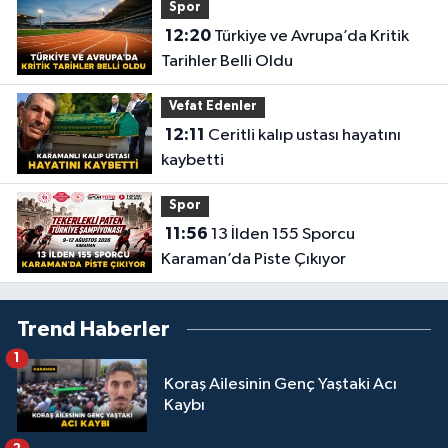
Spor
12:20
Türkiye ve Avrupa’da Kritik
Tarihler Belli Oldu
Vefat Edenler
12:11
Ceritli kalıp ustası hayatını
kaybetti
Spor
11:56
13 İlden 155 Sporcu
Karaman’da Piste Çıkıyor
Trend Haberler
1
Koraş Ailesinin Genç Yaştaki Acı
Kaybı