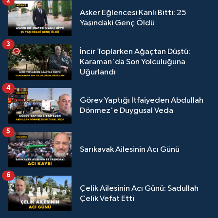
2
Asker Eğlencesi Kanlı Bitti: 25
Yaşındaki Genç Öldü
3
İncir Toplarken Ağaçtan Düştü:
Karaman'da Son Yolculuğuna
Uğurlandı
4
Görev Yaptığı İtfaiyeden Abdullah
Dönmez'e Duygusal Veda
5
Sarıkavak Ailesinin Acı Günü
6
Çelik Ailesinin Acı Günü: Sadullah
Çelik Vefat Etti