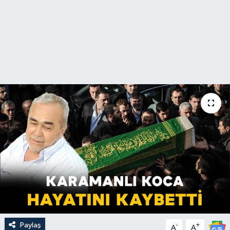
Paylaş
-
+
A
A