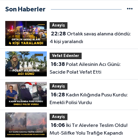
Son Haberler
Asayiş
22:28
Ortalık savaş alanına döndü:
4 kişi yaralandı
Vefat Edenler
16:38
Polat Ailesinin Acı Günü:
Sacide Polat Vefat Etti
Asayiş
16:28
Kadın Kılığında Pusu Kurdu:
Emekli Polisi Vurdu
Asayiş
16:06
İki Tır Alevlere Teslim Oldu!
Mut-Silifke Yolu Trafiğe Kapandı