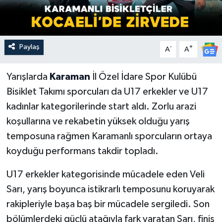
Paylaş
-
+
A
A
Yarışlarda
Karaman
İl Özel İdare Spor Kulübü
Bisiklet Takımı sporcuları da U17 erkekler ve U17
kadınlar kategorilerinde start aldı. Zorlu arazi
koşullarına ve rekabetin yüksek olduğu yarış
temposuna rağmen Karamanlı sporcuların ortaya
koyduğu performans takdir topladı.
U17 erkekler kategorisinde mücadele eden Veli
Sarı, yarış boyunca istikrarlı temposunu koruyarak
rakipleriyle başa baş bir mücadele sergiledi. Son
bölümlerdeki güçlü atağıyla fark yaratan Sarı, finiş