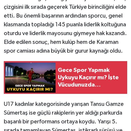
çizgisini ilk sırada geçerek Türkiye birinciliğini elde
etti. Bu önemli başarının ardından sporcu, genel
klasmanda topladığı 145 puanla liderlik koltuğuna
oturdu ve liderlik mayosunu giymeye hak kazandı.
Elde edilen sonuç, hem kulüp hem de Karaman
spor camiası adına büyük bir gurur kaynağı oldu.
Gece Spor Yapmak
Uykuyu Kaçırır mı? İşte
Vücudunuzda
Yaşananlar!
U17 kadınlar kategorisinde yarışan Tansu Gamze
Sümertaş ise güçlü rakiplerin yer aldığı parkurda
başarılı bir performans ortaya koydu. Yarışı 5.
sırada tamamlayan Sümertaş, istikrarlı sürüşü ve