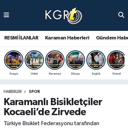
Karaman Haberleri
Gündem Haberleri
RESMİ İLANLAR
Karaman Haberleri
Gündem Habe
Güncel Haberler
Spor Haberleri
Asayiş
Vefat
Karaman
Dünya
Sağlık
Genel
Asayiş Haberleri
HABERLER
SPOR
Ulusal Haberler
Karamanlı Bisikletçiler
Vefat Edenler
Kocaeli’de Zirvede
Türkiye Bisiklet Federasyonu tarafından