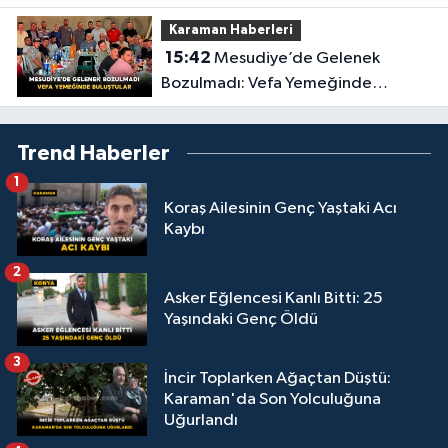
Karaman Haberleri
15:42
Mesudiye’de Gelenek
Bozulmadı: Vefa Yemeğinde
Buluştular
Trend Haberler
1
Koraş Ailesinin Genç Yaştaki Acı
Kaybı
2
Asker Eğlencesi Kanlı Bitti: 25
Yaşındaki Genç Öldü
3
İncir Toplarken Ağaçtan Düştü:
Karaman'da Son Yolculuğuna
Uğurlandı