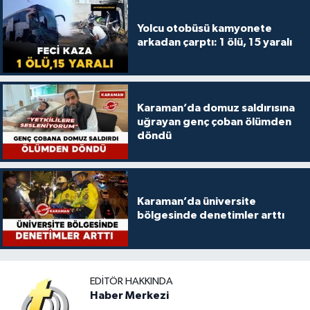
Yolcu otobüsü kamyonete
arkadan çarptı: 1 ölü, 15 yaralı
Karaman’da domuz saldırısına
uğrayan genç çoban ölümden
döndü
Karaman’da üniversite
bölgesinde denetimler arttı
EDITÖR HAKKINDA
Haber Merkezi