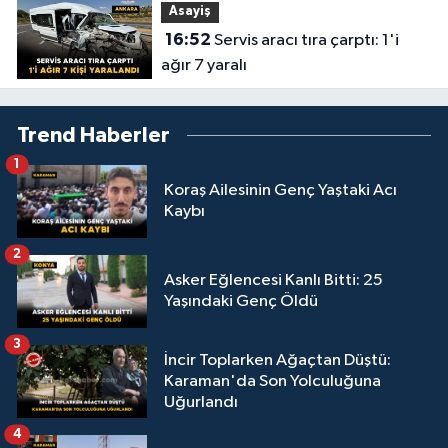
Asayiş
16:52
Servis aracı tıra çarptı: 1'i
ağır 7 yaralı
Trend Haberler
1
Koraş Ailesinin Genç Yaştaki Acı
Kaybı
2
Asker Eğlencesi Kanlı Bitti: 25
Yaşındaki Genç Öldü
3
İncir Toplarken Ağaçtan Düştü:
Karaman'da Son Yolculuğuna
Uğurlandı
4