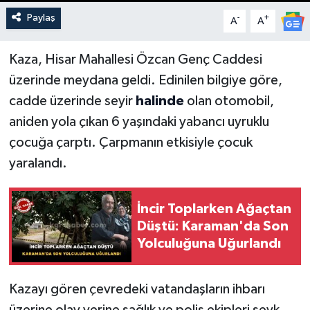
Paylaş
-
+
A
A
Kaza, Hisar Mahallesi Özcan Genç Caddesi
üzerinde meydana geldi. Edinilen bilgiye göre,
cadde üzerinde seyir
halinde
olan otomobil,
aniden yola çıkan 6 yaşındaki yabancı uyruklu
çocuğa çarptı. Çarpmanın etkisiyle çocuk
yaralandı.
İncir Toplarken Ağaçtan
Düştü: Karaman'da Son
Yolculuğuna Uğurlandı
Kazayı gören çevredeki vatandaşların ihbarı