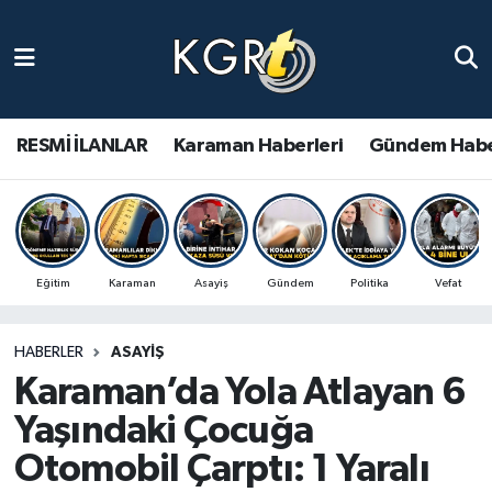
Karaman Haberleri
Gündem Haberleri
RESMİ İLANLAR
Karaman Haberleri
Gündem Habe
Güncel Haberler
Spor Haberleri
Eğitim
Karaman
Asayiş
Gündem
Politika
Vefat
Asayiş Haberleri
HABERLER
ASAYIŞ
Ulusal Haberler
Karaman’da Yola Atlayan 6
Vefat Edenler
Yaşındaki Çocuğa
Otomobil Çarptı: 1 Yaralı