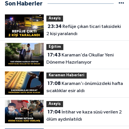
Son Haberler
Asayiş
23:34
Refüje çıkan ticari taksideki
2 kişi yaralandı
Eğitim
17:43
Karaman’da Okullar Yeni
Döneme Hazırlanıyor
Karaman Haberleri
17:08
Karaman'ı önümüzdeki hafta
sıcaklıklar esir aldı
Asayiş
17:04
İntihar ve kaza süsü verilen 2
ölüm aydınlatıldı