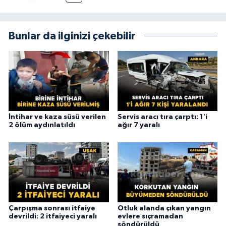
Bunlar da ilginizi çekebilir
İntihar ve kaza süsü verilen
Servis aracı tıra çarptı: 1'i
2 ölüm aydınlatıldı
ağır 7 yaralı
Çarpışma sonrası itfaiye
Otluk alanda çıkan yangın
devrildi: 2 itfaiyeci yaralı
evlere sıçramadan
söndürüldü