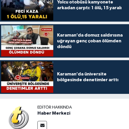
Yolcu otobüsü kamyonete
arkadan çarptı: 1 ölü, 15 yaralı
Karaman’da domuz saldırısına
uğrayan genç çoban ölümden
döndü
Karaman’da üniversite
bölgesinde denetimler arttı
EDITÖR HAKKINDA
Haber Merkezi