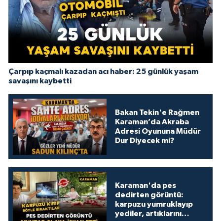
Çarpıp kaçmalı kazadan acı haber: 25 günlük yaşam
savaşını kaybetti
Bakan Tekin'e Rağmen
Karaman’da Akraba
Adresi Oyununa Müdür
Dur Diyecek mi?
Karaman'da pes
dedirten görüntü:
karpuzu yumruklayıp
yediler, artıklarını