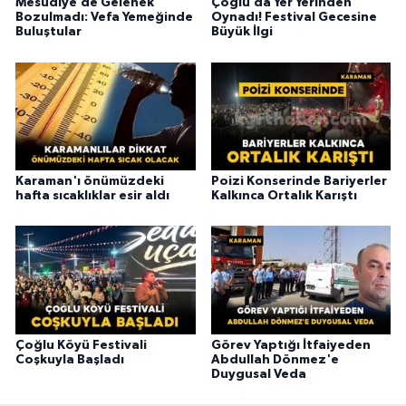
Mesudiye’de Gelenek
Çoğlu’da Yer Yerinden
Bozulmadı: Vefa Yemeğinde
Oynadı! Festival Gecesine
Buluştular
Büyük İlgi
Karaman'ı önümüzdeki
Poizi Konserinde Bariyerler
hafta sıcaklıklar esir aldı
Kalkınca Ortalık Karıştı
Çoğlu Köyü Festivali
Görev Yaptığı İtfaiyeden
Coşkuyla Başladı
Abdullah Dönmez'e
Duygusal Veda