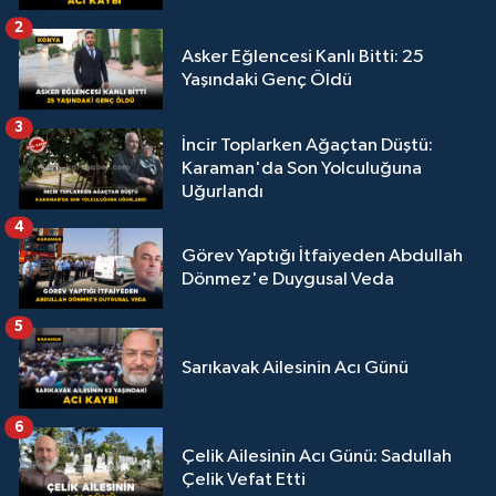
2
Asker Eğlencesi Kanlı Bitti: 25
Yaşındaki Genç Öldü
3
İncir Toplarken Ağaçtan Düştü:
Karaman'da Son Yolculuğuna
Uğurlandı
4
Görev Yaptığı İtfaiyeden Abdullah
Dönmez'e Duygusal Veda
5
Sarıkavak Ailesinin Acı Günü
6
Çelik Ailesinin Acı Günü: Sadullah
Çelik Vefat Etti