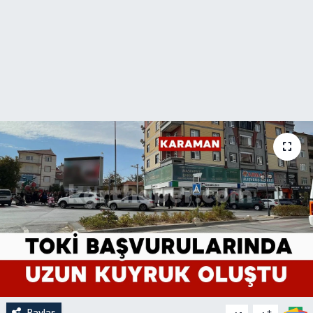
Paylaş
-
+