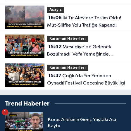
Asayiş
16:06
İki Tır Alevlere Teslim Oldu!
Mut-Silifke Yolu Trafiğe Kapandı
Karaman Haberleri
15:42
Mesudiye’de Gelenek
Bozulmadı: Vefa Yemeğinde
Buluştular
Karaman Haberleri
15:37
Çoğlu’da Yer Yerinden
Oynadı! Festival Gecesine Büyük İlgi
Trend Haberler
1
Koraş Ailesinin Genç Yaştaki Acı
Kaybı