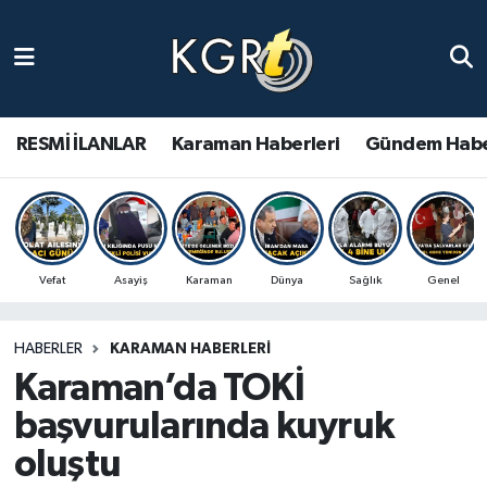
Karaman Haberleri
Gündem Haberleri
RESMİ İLANLAR
Karaman Haberleri
Gündem Habe
Güncel Haberler
Spor Haberleri
Vefat
Asayiş
Karaman
Dünya
Sağlık
Genel
Asayiş Haberleri
HABERLER
KARAMAN HABERLERI
Ulusal Haberler
Karaman’da TOKİ
Vefat Edenler
başvurularında kuyruk
oluştu