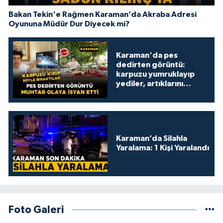
Bakan Tekin'e Rağmen Karaman’da Akraba Adresi
Oyununa Müdür Dur Diyecek mi?
Karaman'da pes
dedirten görüntü:
karpuzu yumruklayıp
yediler, artıklarını
kamelyada bıraktılar
Karaman’da Silahla
Yaralama: 1 Kişi Yaralandı
Foto Galeri