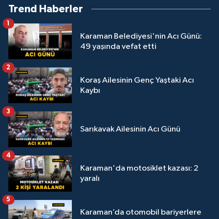
Trend Haberler
1
Karaman Belediyesi'nin Acı Günü:
49 yaşında vefat etti
2
Koraş Ailesinin Genç Yaştaki Acı
Kaybı
3
Sarıkavak Ailesinin Acı Günü
4
Karaman'da motosiklet kazası: 2
yaralı
5
Karaman’da otomobil bariyerlere