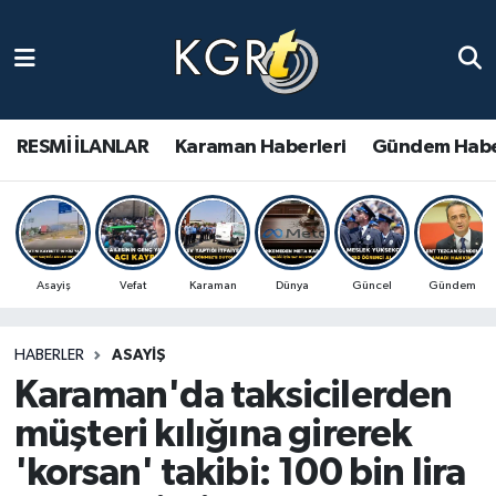
Karaman Haberleri
Gündem Haberleri
RESMİ İLANLAR
Karaman Haberleri
Gündem Habe
Güncel Haberler
Spor Haberleri
Asayiş
Vefat
Karaman
Dünya
Güncel
Gündem
Asayiş Haberleri
HABERLER
ASAYIŞ
Ulusal Haberler
Karaman'da taksicilerden
Vefat Edenler
müşteri kılığına girerek
'korsan' takibi: 100 bin lira