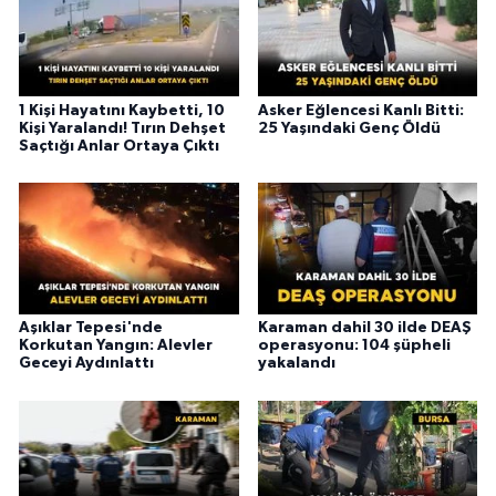
1 Kişi Hayatını Kaybetti, 10
Asker Eğlencesi Kanlı Bitti:
Kişi Yaralandı! Tırın Dehşet
25 Yaşındaki Genç Öldü
Saçtığı Anlar Ortaya Çıktı
Aşıklar Tepesi'nde
Karaman dahil 30 ilde DEAŞ
Korkutan Yangın: Alevler
operasyonu: 104 şüpheli
Geceyi Aydınlattı
yakalandı