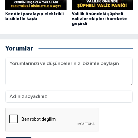
Kendini yaralayıp elektrikli
Valilik önündeki şüpheli
bisikletle kaçtı
valizler ekipleri harekete
geçirdi
Yorumlar