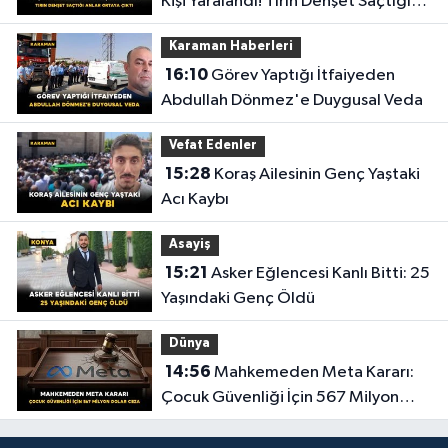
Kişi Yaralandı! Tırın Dehşet Saçtığı
Anlar Ortaya Çıktı
Karaman Haberleri
16:10
Görev Yaptığı İtfaiyeden
Abdullah Dönmez'e Duygusal Veda
Vefat Edenler
15:28
Koraş Ailesinin Genç Yaştaki
Acı Kaybı
Asayiş
15:21
Asker Eğlencesi Kanlı Bitti: 25
Yaşındaki Genç Öldü
Dünya
14:56
Mahkemeden Meta Kararı:
Çocuk Güvenliği İçin 567 Milyon
Dolar Ceza