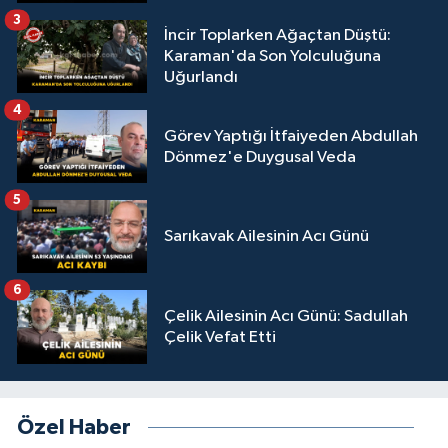
3
İncir Toplarken Ağaçtan Düştü:
Karaman'da Son Yolculuğuna
Uğurlandı
4
Görev Yaptığı İtfaiyeden Abdullah
Dönmez'e Duygusal Veda
5
Sarıkavak Ailesinin Acı Günü
6
Çelik Ailesinin Acı Günü: Sadullah
Çelik Vefat Etti
Özel Haber