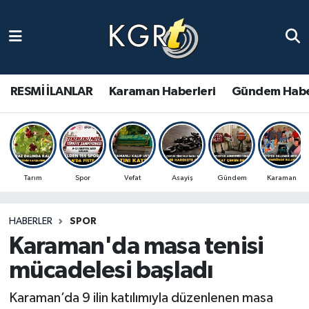
Karaman Haberleri
Gündem Haberleri
RESMİ İLANLAR
Karaman Haberleri
Gündem Habe
Güncel Haberler
Spor Haberleri
Tarım
Spor
Vefat
Asayiş
Gündem
Karaman
Asayiş Haberleri
HABERLER
SPOR
Ulusal Haberler
Karaman'da masa tenisi
Vefat Edenler
mücadelesi başladı
Karaman’da 9 ilin katılımıyla düzenlenen masa