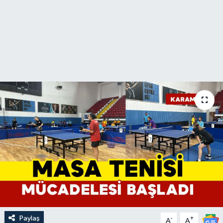
Paylaş
-
+
A
A