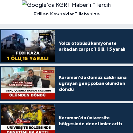
Yolcu otobüsü kamyonete
arkadan çarptı: 1 ölü, 15 yaralı
Karaman’da domuz saldırısına
uğrayan genç çoban ölümden
döndü
Karaman’da üniversite
bölgesinde denetimler arttı