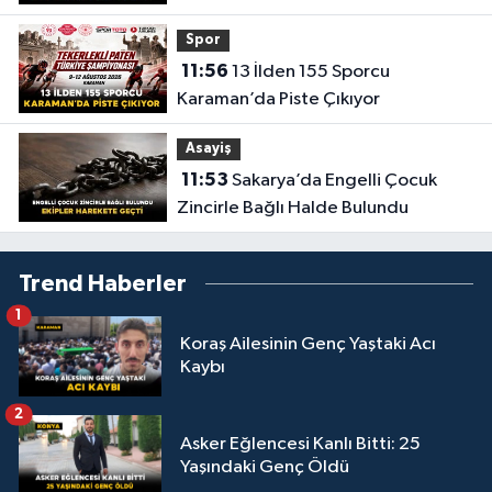
Spor
11:56
13 İlden 155 Sporcu
Karaman’da Piste Çıkıyor
Asayiş
11:53
Sakarya’da Engelli Çocuk
Zincirle Bağlı Halde Bulundu
Trend Haberler
1
Koraş Ailesinin Genç Yaştaki Acı
Kaybı
2
Asker Eğlencesi Kanlı Bitti: 25
Yaşındaki Genç Öldü