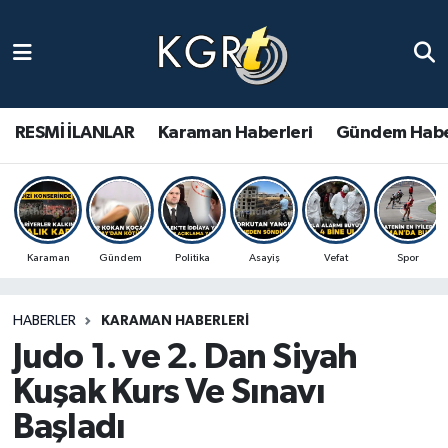
Karaman Haberleri
Gündem Haberleri
RESMİ İLANLAR
Karaman Haberleri
Gündem Habe
Güncel Haberler
Spor Haberleri
Karaman
Gündem
Politika
Asayiş
Vefat
Spor
Asayiş Haberleri
HABERLER
KARAMAN HABERLERI
Ulusal Haberler
Judo 1. ve 2. Dan Siyah
Vefat Edenler
Kuşak Kurs Ve Sınavı
Başladı