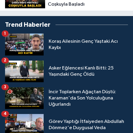
Coşkuyla Başladı
Trend Haberler
1
Koraş Ailesinin Genç Yaştaki Acı
Kaybı
2
Asker Eğlencesi Kanlı Bitti: 25
Yaşındaki Genç Öldü
3
İncir Toplarken Ağaçtan Düştü:
Karaman'da Son Yolculuğuna
Uğurlandı
4
Görev Yaptığı İtfaiyeden Abdullah
Dönmez'e Duygusal Veda