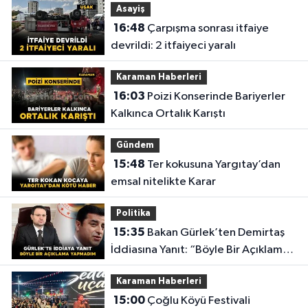
Asayiş
16:48
Çarpışma sonrası itfaiye
devrildi: 2 itfaiyeci yaralı
Karaman Haberleri
16:03
Poizi Konserinde Bariyerler
Kalkınca Ortalık Karıştı
Gündem
15:48
Ter kokusuna Yargıtay’dan
emsal nitelikte Karar
Politika
15:35
Bakan Gürlek’ten Demirtaş
İddiasına Yanıt: “Böyle Bir Açıklama
Yapmadım”
Karaman Haberleri
15:00
Çoğlu Köyü Festivali