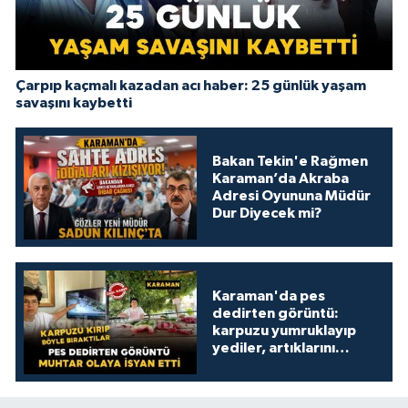
Çarpıp kaçmalı kazadan acı haber: 25 günlük yaşam
savaşını kaybetti
Bakan Tekin'e Rağmen
Karaman’da Akraba
Adresi Oyununa Müdür
Dur Diyecek mi?
Karaman'da pes
dedirten görüntü:
karpuzu yumruklayıp
yediler, artıklarını
kamelyada bıraktılar