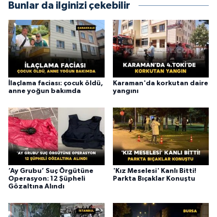
Bunlar da ilginizi çekebilir
İlaçlama faciası: çocuk öldü,
Karaman'da korkutan daire
anne yoğun bakımda
yangını
‘Ay Grubu’ Suç Örgütüne
'Kız Meselesi' Kanlı Bitti!
Operasyon: 12 Şüpheli
Parkta Bıçaklar Konuştu
Gözaltına Alındı