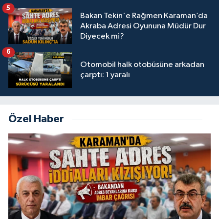
5
Bakan Tekin'e Rağmen Karaman’da
Akraba Adresi Oyununa Müdür Dur
Diyecek mi?
6
Otomobil halk otobüsüne arkadan
çarptı: 1 yaralı
Özel Haber