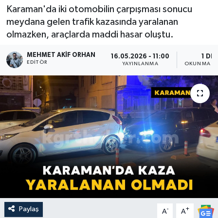
Karaman'da iki otomobilin çarpışması sonucu
meydana gelen trafik kazasında yaralanan
olmazken, araçlarda maddi hasar oluştu.
MEHMET AKIF ORHAN
16.05.2026 - 11:00
1 DK
EDITÖR
YAYINLANMA
OKUNMA SÜ
Paylaş
-
+
A
A