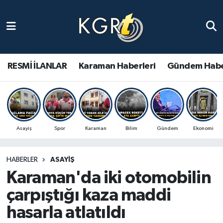
Karaman Haberleri
Gündem Haberleri
RESMİ İLANLAR
Karaman Haberleri
Gündem Habe
Güncel Haberler
Spor Haberleri
Asayiş
Spor
Karaman
Bilim
Gündem
Ekonomi
Asayiş Haberleri
HABERLER
ASAYIŞ
Ulusal Haberler
Karaman'da iki otomobilin
Vefat Edenler
çarpıştığı kaza maddi
hasarla atlatıldı