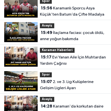
Spor
15:56
Karamanlı Sporcu Asya
Küçük’ten Batum’da Çifte Madalya
Asayiş
15:49
İlaçlama faciası: çocuk öldü,
anne yoğun bakımda
Karaman Haberleri
15:17
Evi Yanan Aile İçin Muhtardan
Yardım Çağrısı
Spor
15:07
2. ve 3. Lig Kulüplerine
Gelişim Ligleri Ayarı
Asayiş
14:28
Karaman'da korkutan daire