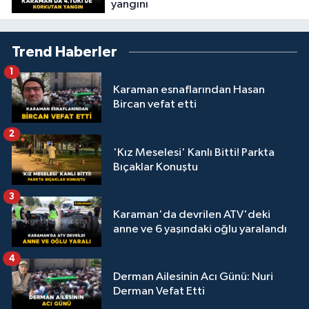
yangını
Trend Haberler
1
Karaman esnaflarından Hasan
Bircan vefat etti
2
'Kız Meselesi' Kanlı Bitti! Parkta
Bıçaklar Konuştu
3
Karaman'da devrilen ATV'deki
anne ve 6 yaşındaki oğlu yaralandı
4
Derman Ailesinin Acı Günü: Nuri
Derman Vefat Etti