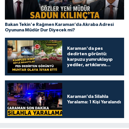
Bakan Tekin'e Rağmen Karaman’da Akraba Adresi
Oyununa Müdür Dur Diyecek mi?
Karaman'da pes
dedirten görüntü:
karpuzu yumruklayıp
yediler, artıklarını
kamelyada bıraktılar
Karaman’da Silahla
Yaralama: 1 Kişi Yaralandı