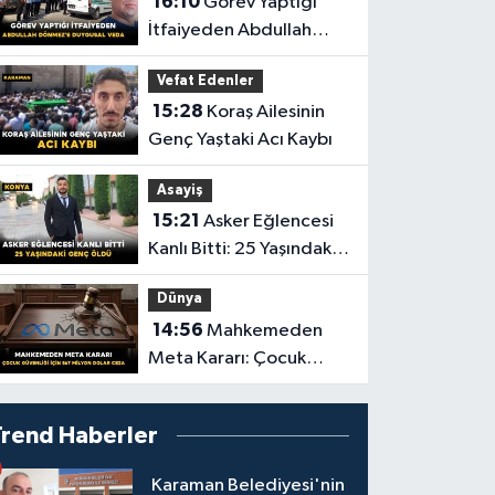
16:10
Görev Yaptığı
Çıktı
İtfaiyeden Abdullah
Dönmez'e Duygusal
Vefat Edenler
Veda
15:28
Koraş Ailesinin
Genç Yaştaki Acı Kaybı
Asayiş
15:21
Asker Eğlencesi
Kanlı Bitti: 25 Yaşındaki
Genç Öldü
Dünya
14:56
Mahkemeden
Meta Kararı: Çocuk
Güvenliği İçin 567
Milyon Dolar Ceza
Trend Haberler
Karaman Belediyesi'nin