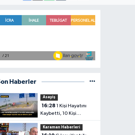
Son Haberler
Asayiş
16:28
1 Kişi Hayatını
Kaybetti, 10 Kişi
Yaralandı! Tırın Dehşet
Karaman Haberleri
Saçtığı Anlar Ortaya