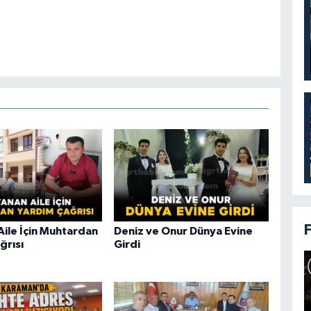
Aile İçin Muhtardan
Deniz ve Onur Dünya Evine
ğrısı
Girdi