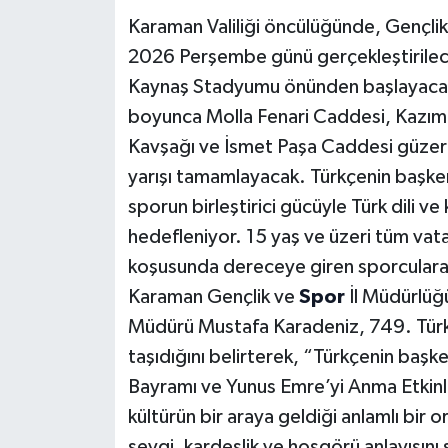
Karaman Valiliği öncülüğünde, Gençli
2026 Perşembe günü gerçekleştirile
Kaynaş Stadyumu önünden başlayacak. K
boyunca Molla Fenari Caddesi, Kazım
Kavşağı ve İsmet Paşa Caddesi güzer
yarışı tamamlayacak. Türkçenin başken
sporun birleştirici gücüyle Türk dili v
hedefleniyor. 15 yaş ve üzeri tüm vata
koşusunda dereceye giren sporculara ç
Karaman Gençlik ve
Spor
İl Müdürlüğ
Müdürü Mustafa Karadeniz, 749. Türk 
taşıdığını belirterek, “Türkçenin baş
Bayramı ve Yunus Emre’yi Anma Etkinl
kültürün bir araya geldiği anlamlı bi
sevgi, kardeşlik ve hoşgörü anlayışını