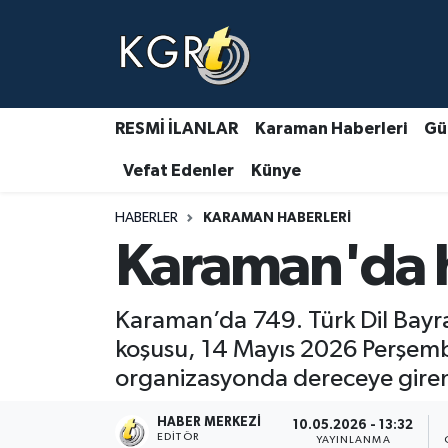
Karaman Haberleri
Gündem Haberleri
RESMİ İLANLAR
Karaman Haberleri
Gü
Vefat Edenler
Künye
Güncel Haberler
HABERLER
KARAMAN HABERLERI
Spor Haberleri
Karaman'da 
Asayiş Haberleri
Karaman’da 749. Türk Dil Bayr
Ulusal Haberler
koşusu, 14 Mayıs 2026 Perşembe 
organizasyonda dereceye giren k
Vefat Edenler
HABER MERKEZI
10.05.2026 - 13:32
EDITÖR
YAYINLANMA