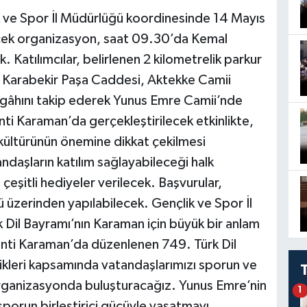
k ve Spor İl Müdürlüğü koordinesinde 14 Mayıs
cek organizasyon, saat 09.30’da Kemal
atılımcılar, belirlenen 2 kilometrelik parkur
 Karabekir Paşa Caddesi, Aktekke Camii
gâhını takip ederek Yunus Emre Camii’nde
ti Karaman’da gerçekleştirilecek etkinlikte,
e kültürünün önemine dikkat çekilmesi
ndaşların katılım sağlayabileceği halk
eşitli hediyeler verilecek. Başvurular,
ü üzerinden yapılabilecek. Gençlik ve Spor İl
Dil Bayramı’nın Karaman için büyük bir anlam
kenti Karaman’da düzenlenen 749. Türk Dil
ikleri kapsamında vatandaşlarımızı sporun ve
r organizasyonda buluşturacağız. Yunus Emre’nin
1
 sporun birleştirici gücüyle yaşatmayı