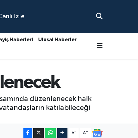
nlı İzle
ayiş Haberleri
Ulusal Haberler
lenecek
apsamında düzenlenecek halk
vatandaşların katılabileceği
-
+
A
A