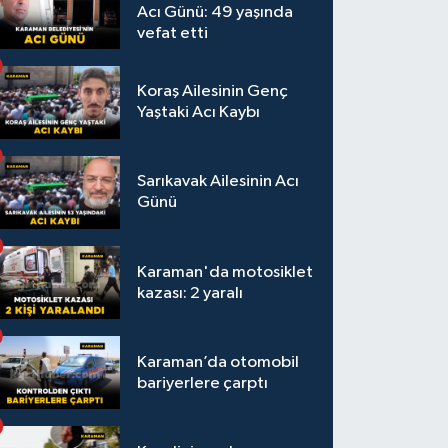
Acı Günü: 49 yaşında
vefat etti
Koraş Ailesinin Genç
Yaştaki Acı Kaybı
Sarıkavak Ailesinin Acı
Günü
Karaman'da motosiklet
kazası: 2 yaralı
Karaman’da otomobil
bariyerlere çarptı