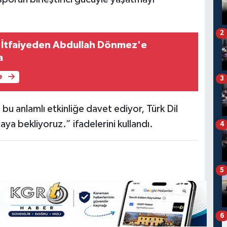
2
 İtfaiyeden Abdullah Dönmez'e
a
e
3
u anlamlı etkinliğe davet ediyor, Türk Dil
a bekliyoruz.” ifadelerini kullandı.
4
5
6