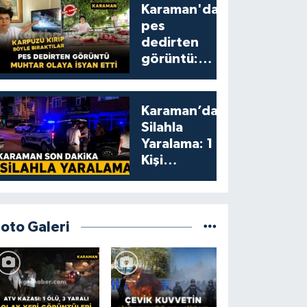
Karaman'da
pes
dedirten
görüntü:
karpuzu
yumruklayıp
yediler,
Karaman’da
artıklarını
Silahla
kamelyada
Yaralama: 1
bıraktılar
Kişi
Yaralandı
Foto Galeri