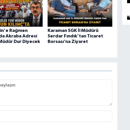
kin'e Rağmen
Karaman SGK İl Müdürü
da Akraba Adresi
Serdar Fındık’tan Ticaret
Müdür Dur Diyecek
Borsası’na Ziyaret