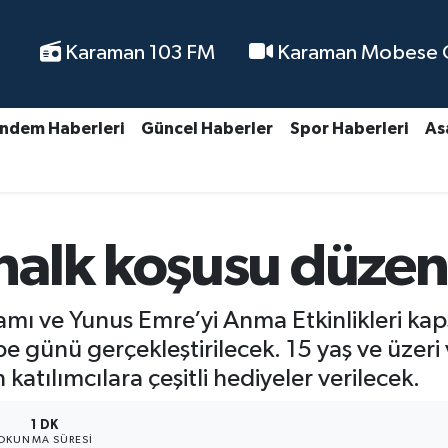
Karaman 103 FM
Karaman Mobese Ca
ndem Haberleri
Güncel Haberler
Spor Haberleri
As
halk koşusu düzen
amı ve Yunus Emre’yi Anma Etkinlikleri k
günü gerçekleştirilecek. 15 yaş ve üzeri 
atılımcılara çeşitli hediyeler verilecek.
1 DK
OKUNMA SÜRESI