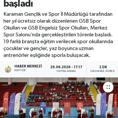
başladı
Karaman Gençlik ve Spor İl Müdürlüğü tarafından
her yıl ücretsiz olarak düzenlenen GSB Spor
Okulları ve GSB Engelsiz Spor Okulları, Merkez
Spor Salonu’nda gerçekleştirilen törenle başladı.
19 farklı branşta eğitim verilecek spor okullarında
çocuklar ve gençler, yaz boyunca uzman
antrenörler eşliğinde sporla buluşacak.
HABER MERKEZI
29.06.2026 - 17:17
2 DK
EDITÖR
YAYINLANMA
OKUNMA SÜRESI