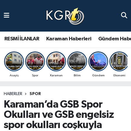
Karaman Haberleri
Gündem Haberleri
RESMİ İLANLAR
Karaman Haberleri
Gündem Habe
Güncel Haberler
Spor Haberleri
Asayiş
Spor
Karaman
Bilim
Gündem
Ekonomi
Asayiş Haberleri
HABERLER
SPOR
Ulusal Haberler
Karaman’da GSB Spor
Vefat Edenler
Okulları ve GSB engelsiz
spor okulları coşkuyla