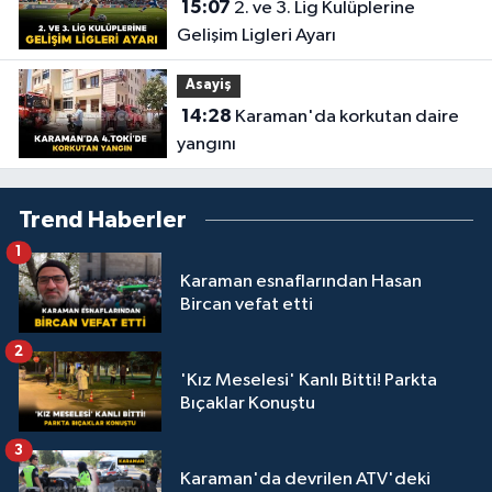
15:07
2. ve 3. Lig Kulüplerine
Gelişim Ligleri Ayarı
Asayiş
14:28
Karaman'da korkutan daire
yangını
Trend Haberler
1
Karaman esnaflarından Hasan
Bircan vefat etti
2
'Kız Meselesi' Kanlı Bitti! Parkta
Bıçaklar Konuştu
3
Karaman'da devrilen ATV'deki